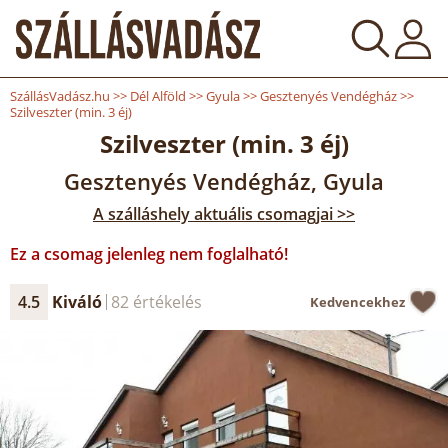
SzállásVadász.hu
>>
Dél Alföld
>>
Gyula
>>
Gesztenyés Vendégház
>>
Szilveszter (min. 3 éj)
Szilveszter (min. 3 éj)
Gesztenyés Vendégház, Gyula
A szálláshely aktuális csomagjai >>
Ez a csomag jelenleg nem foglalható!
4.5
Kiváló
82 értékelés
Kedvencekhez