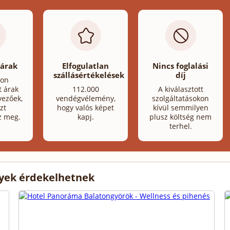
 árak
Elfogulatlan
Nincs foglalási
szállásértékelések
díj
lon
t árak
112.000
A kiválasztott
ezőek,
vendégvélemény,
szolgáltatásokon
zt
hogy valós képet
kívül semmilyen
z meg.
kapj.
plusz költség nem
terhel.
lyek érdekelhetnek