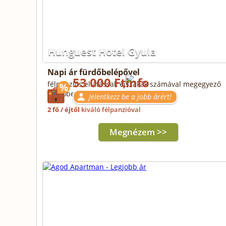
Hunguest Hotel Gyula
Napi ár fürdőbelépővel
53 000 Ft
félpanziós ellátással, éjszakák számával megegyező
fürdőbelépővel
Jelentkezz be a jobb árért!
2 fő / éjtől
kiváló félpanzióval
Megnézem >>