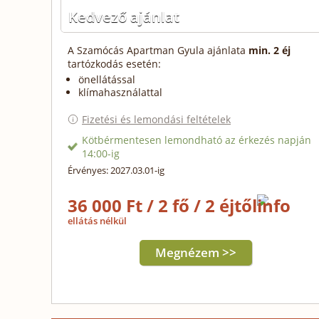
Kedvező ajánlat
A Szamócás Apartman Gyula ajánlata
min. 2 éj
tartózkodás esetén:
önellátással
klímahasználattal
Fizetési és lemondási feltételek
Kötbérmentesen lemondható az érkezés napján
14:00-ig
Érvényes: 2027.03.01-ig
36 000 Ft / 2 fő / 2 éjtől
ellátás nélkül
Megnézem >>