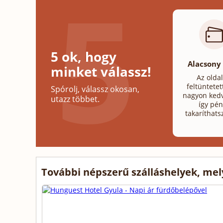
5 ok, hogy
Alacsony
minket válassz!
Az olda
feltüntetet
Spórolj, válassz okosan,
nagyon kedv
utazz többet.
így pén
takaríthats
További népszerű szálláshelyek, me