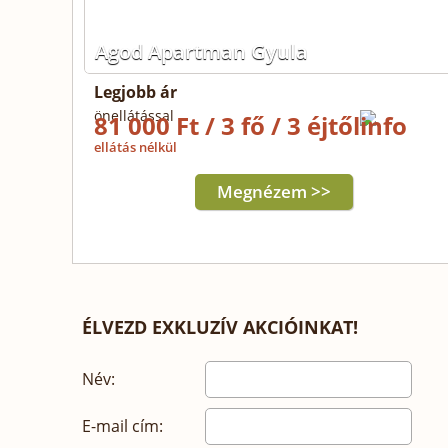
Agod Apartman Gyula
Legjobb ár
önellátással
81 000 Ft / 3 fő / 3 éjtől
ellátás nélkül
Megnézem >>
ÉLVEZD EXKLUZÍV AKCIÓINKAT!
Név:
E-mail cím: