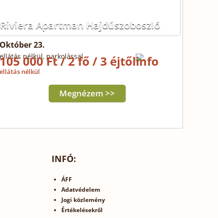
Riviera Apartman Hajdúszoboszló
Október 23.
ellátás nélkül, parkolással
105 000 Ft / 2 fő / 3 éjtől
ellátás nélkül
Megnézem >>
INFÓ:
ÁFF
Adatvédelem
Jogi közlemény
Értékelésekről