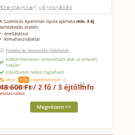
Szeptemberi városnézés
A Szamócás Apartman Gyula ajánlata
min. 3 éj
tartózkodás esetén:
önellátással
klímahasználattal
Fizetési és lemondási feltételek
Kötbérmentesen lemondható akár az érkezés
napján
Előrefizetés nélkül foglalható
Most
10%
engedménnyel
48 600 Ft / 2 fő / 3 éjtől
Érvényes: 09.01-30.
ellátás nélkül
Megnézem >>