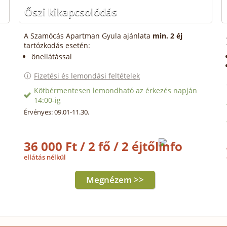
Őszi kikapcsolódás
A Szamócás Apartman Gyula ajánlata
min. 2 éj
tartózkodás esetén:
önellátással
Fizetési és lemondási feltételek
Kötbérmentesen lemondható az érkezés napján
14:00-ig
Érvényes: 09.01-11.30.
36 000 Ft / 2 fő / 2 éjtől
ellátás nélkül
Megnézem >>