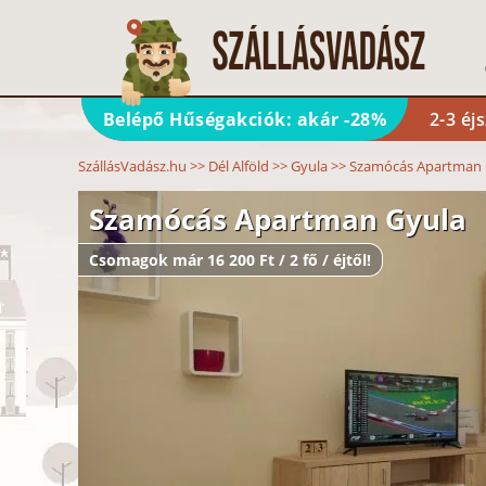
Belépő Hűségakciók: akár -28%
2-3 éj
SzállásVadász.hu
>>
Dél Alföld
>>
Gyula
>>
Szamócás Apartman
Szamócás Apartman Gyula
Csomagok már 16 200 Ft / 2 fő / éjtől!