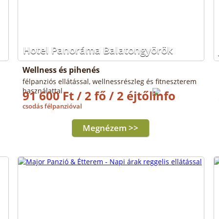
Hotel Panoráma Balatongyörök
Wellness és pihenés
félpanziós ellátással, wellnessrészleg és fitneszterem
használattal
91 600 Ft / 2 fő / 2 éjtől
csodás félpanzióval
Megnézem >>