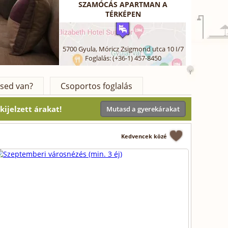
SZAMÓCÁS APARTMAN A
TÉRKÉPEN
5700
Gyula
,
Móricz Zsigmond utca 10 I/7
Foglalás: (+36-1) 457-8450
sed van?
Csoportos foglalás
ijelzett árakat!
Mutasd a gyerekárakat
Kedvencek közé