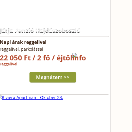
Járja Panzió Hajdúszoboszló
Napi árak reggelivel
reggelivel, parkolással
22 050 Ft / 2 fő / éjtől
reggelivel
Megnézem >>