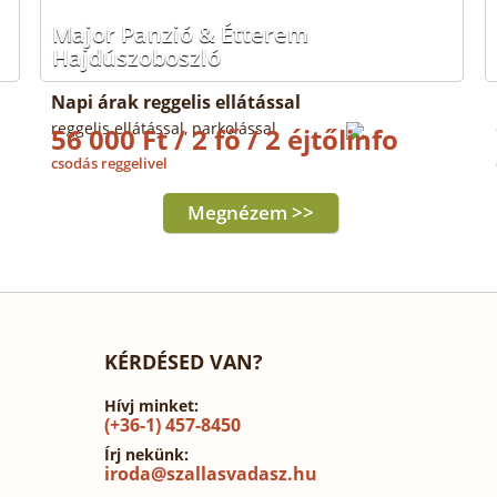
Major Panzió & Étterem
Hajdúszoboszló
Napi árak reggelis ellátással
reggelis ellátással, parkolással
56 000 Ft / 2 fő / 2 éjtől
csodás reggelivel
Megnézem >>
KÉRDÉSED VAN?
Hívj minket:
(+36-1) 457-8450
Írj nekünk:
iroda@szallasvadasz.hu