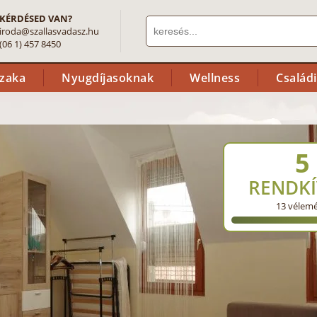
KÉRDÉSED VAN?
iroda@szallasvadasz.hu
(06 1) 457 8450
szaka
Nyugdíjasoknak
Wellness
Család
5
RENDKÍ
13
vélem