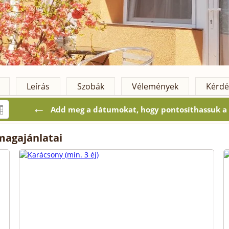
Leírás
Szobák
Vélemények
Kérdé
←
Add meg a dátumokat, hogy pontosíthassuk a k
magajánlatai