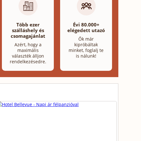
Több ezer
Évi 80.000+
szálláshely és
elégedett utazó
csomagajánlat
Ők már
Azért, hogy a
kipróbáltak
maximális
minket, foglalj te
választék álljon
is nálunk!
rendelkezésedre.