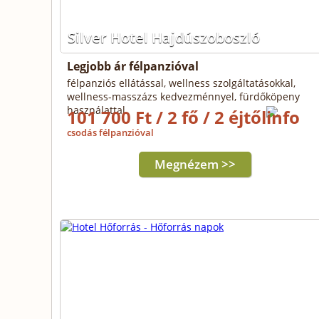
Silver Hotel Hajdúszoboszló
Legjobb ár félpanzióval
félpanziós ellátással, wellness szolgáltatásokkal,
wellness-masszázs kedvezménnyel, fürdőköpeny
használattal
101 700 Ft / 2 fő / 2 éjtől
csodás félpanzióval
Megnézem >>