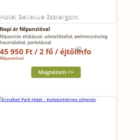
Hotel Bellevue Esztergom
Napi ár félpanzióval
félpanziós ellátással, üdvözlőitallal, wellnessrészleg
használattal, parkolással
45 950 Ft / 2 fő / éjtől
félpanzióval
Megnézem >>