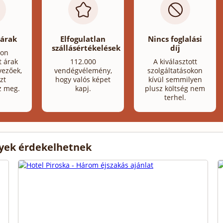
 árak
Elfogulatlan
Nincs foglalási
szállásértékelések
díj
lon
t árak
112.000
A kiválasztott
ezőek,
vendégvélemény,
szolgáltatásokon
zt
hogy valós képet
kívül semmilyen
z meg.
kapj.
plusz költség nem
terhel.
lyek érdekelhetnek