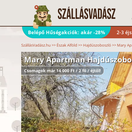
Belépő Hűségakciók: akár -28%
2-3 éj
SzállásVadász.hu
>>
Észak Alföld
>>
Hajdúszoboszló
>>
Mary Ap
Mary Apartman Hajdúszobo
Csomagok már 14 000 Ft / 2 fő / éjtől!