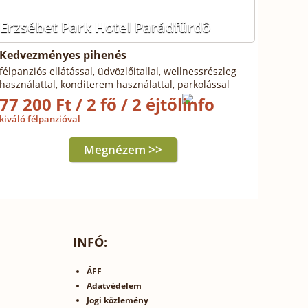
Erzsébet Park Hotel Parádfürdô
Kedvezményes pihenés
félpanziós ellátással, üdvözlőitallal, wellnessrészleg
használattal, konditerem használattal, parkolással
77 200 Ft / 2 fő / 2 éjtől
kiváló félpanzióval
Megnézem >>
INFÓ:
ÁFF
Adatvédelem
Jogi közlemény