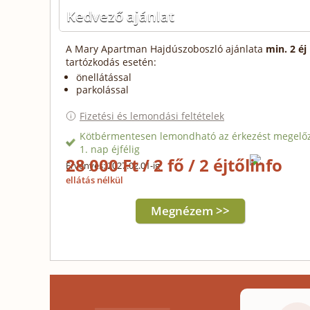
Kedvező ajánlat
A Mary Apartman Hajdúszoboszló ajánlata
min. 2 éj
tartózkodás esetén:
önellátással
parkolással
Fizetési és lemondási feltételek
Kötbérmentesen lemondható az érkezést megelő
1. nap éjfélig
28 000 Ft / 2 fő / 2 éjtől
Érvényes: 2027.02.01-ig
ellátás nélkül
Megnézem >>