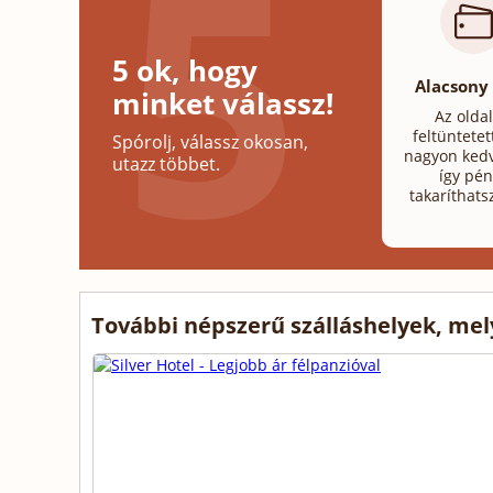
5 ok, hogy
Alacsony
minket válassz!
Az olda
feltüntetet
Spórolj, válassz okosan,
nagyon kedv
utazz többet.
így pén
takaríthats
További népszerű szálláshelyek, me