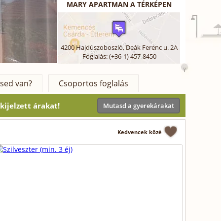
MARY APARTMAN A TÉRKÉPEN
4200
Hajdúszoboszló
,
Deák Ferenc u. 2A
Foglalás: (+36-1) 457-8450
sed van?
Csoportos foglalás
ijelzett árakat!
Mutasd a gyerekárakat
Kedvencek közé