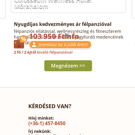
Mórahalom
Nyugdíjas kedvezményes ár félpanzióval
félpanziós ellátással, wellnessrészleg és fitneszterem
103 950 Ft
használattal, Szent Erzsébet Gyógyfürdő medencéinek
használatával, parkolással
Jelentkezz be a jobb árért!
2 fő / 2 éjtől
kiváló félpanzióval
Megnézem >>
KÉRDÉSED VAN?
Hívj minket:
(+36-1) 457-8450
Írj nekünk: