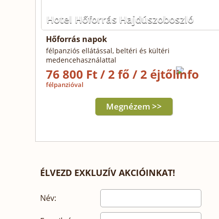
Hotel Hőforrás Hajdúszoboszló
Hőforrás napok
félpanziós ellátással, beltéri és kültéri
medencehasználattal
76 800 Ft / 2 fő / 2 éjtől
félpanzióval
Megnézem >>
ÉLVEZD EXKLUZÍV AKCIÓINKAT!
Név: