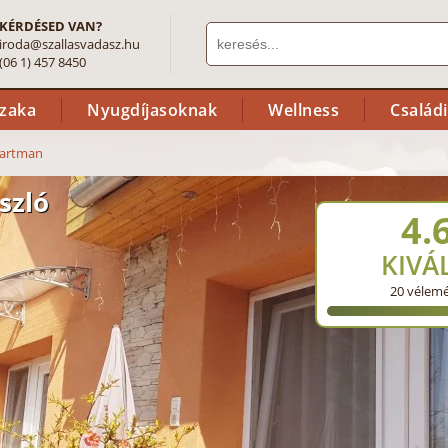
KÉRDÉSED VAN?
iroda@szallasvadasz.hu
(06 1) 457 8450
szaka
Nyugdíjasoknak
Wellness
Család
artman
szló
4.
KIVÁ
20
vélem