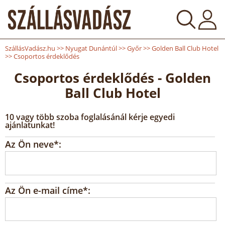
SzállásVadász.hu
>>
Nyugat Dunántúl
>>
Győr
>>
Golden Ball Club Hotel
>>
Csoportos érdeklődés
Csoportos érdeklődés - Golden
Ball Club Hotel
10 vagy több szoba foglalásánál kérje egyedi
ajánlatunkat!
Az Ön neve*:
Az Ön e-mail címe*: