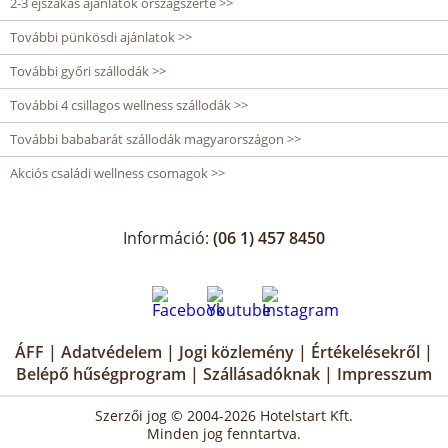
2-3 éjszakás ajánlatok országszerte >>
További pünkösdi ajánlatok >>
További győri szállodák >>
További 4 csillagos wellness szállodák >>
További bababarát szállodák magyarországon >>
Akciós családi wellness csomagok >>
Információ:
(06 1) 457 8450
ÁFF
|
Adatvédelem
|
Jogi közlemény
|
Értékelésekről
|
Belépő hűségprogram
|
Szállásadóknak
|
Impresszum
Szerzői jog © 2004-2026 Hotelstart Kft.
Minden jog fenntartva.