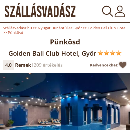
SzállásVadász.hu
>>
Nyugat Dunántúl
>>
Győr
>>
Golden Ball Club Hotel
>>
Pünkösd
Pünkösd
Golden Ball Club Hotel, Győr
4.0
Remek
209 értékelés
Kedvencekhez