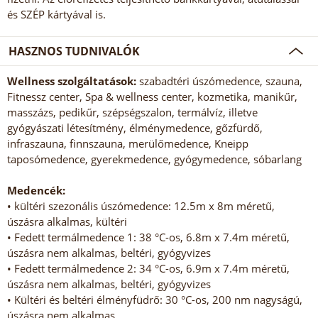
és SZÉP kártyával is.
HASZNOS TUDNIVALÓK
Wellness szolgáltatások:
szabadtéri úszómedence, szauna,
Fitnessz center, Spa & wellness center, kozmetika, manikűr,
masszázs, pedikűr, szépségszalon, termálvíz, illetve
gyógyászati létesítmény, élménymedence, gőzfürdő,
infraszauna, finnszauna, merülőmedence, Kneipp
taposómedence, gyerekmedence, gyógymedence, sóbarlang
Medencék:
• kültéri szezonális úszómedence: 12.5m x 8m méretű,
úszásra alkalmas, kültéri
• Fedett termálmedence 1: 38 °C-os, 6.8m x 7.4m méretű,
úszásra nem alkalmas, beltéri, gyógyvizes
• Fedett termálmedence 2: 34 °C-os, 6.9m x 7.4m méretű,
úszásra nem alkalmas, beltéri, gyógyvizes
• Kültéri és beltéri élményfüdrő: 30 °C-os, 200 nm nagyságú,
úszásra nem alkalmas,