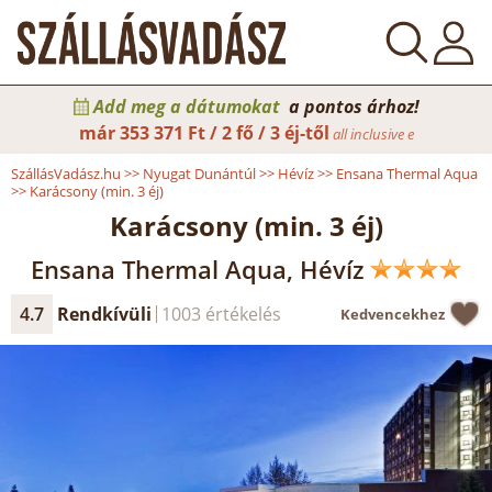
Add meg a dátumokat
a pontos árhoz!
már
353 371 Ft / 2 fő / 3 éj-től
all inclusive e
SzállásVadász.hu
>>
Nyugat Dunántúl
>>
Hévíz
>>
Ensana Thermal Aqua
>>
Karácsony (min. 3 éj)
Karácsony (min. 3 éj)
Ensana Thermal Aqua, Hévíz
4.7
Rendkívüli
1003 értékelés
Kedvencekhez