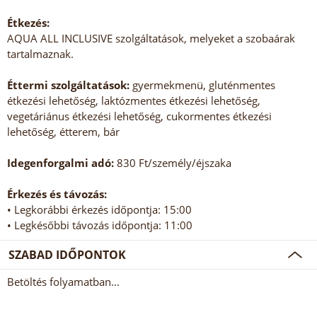
Étkezés:
AQUA ALL INCLUSIVE szolgáltatások, melyeket a szobaárak
tartalmaznak.
Éttermi szolgáltatások:
gyermekmenü, gluténmentes
étkezési lehetőség, laktózmentes étkezési lehetőség,
vegetáriánus étkezési lehetőség, cukormentes étkezési
lehetőség, étterem, bár
Idegenforgalmi adó:
830 Ft/személy/éjszaka
Érkezés és távozás:
• Legkorábbi érkezés időpontja: 15:00
• Legkésőbbi távozás időpontja: 11:00
SZABAD IDŐPONTOK
Betöltés folyamatban...