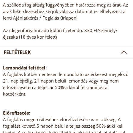
A szálloda foglaltság függvényében határozza meg az árat. Az
árak lekérdezéséhez kérjük válassz dátumot és elhelyezést a
lenti Ajánlatkérés / Foglalás űrlapon!
Az idegenforgalmi adó külön fizetendő: 830 Ft/személy/
éjszaka (18 éves kor felett)
FELTÉTELEK
Lemondási feltétel:
A foglalás kötbérmentesen lemondható az érkezést megelőző
21. nap éjfélig. 21 napon belüli lemondás vagy meg nem
érkezés esetén a teljes ár 50%-a kerül felszámításra
kötbérként.
Előrefizetés:
A foglalás megerősítéséhez előrefizetésére van szükség. A
foglalást követő 5 napon belül a teljes összeg 50%-át ki kell
fizetni. Az előrefizetés teljesíthető bankkártyával, átutalással