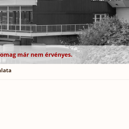
csomag már nem érvényes.
nlata