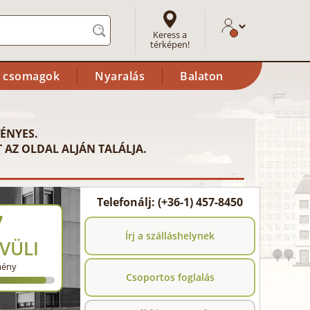
Keress a
térképen!
i csomagok
Nyaralás
Balaton
ÉNYES.
 AZ OLDAL ALJÁN TALÁLJA.
Telefonálj: (+36-1) 457-8450
7
Írj a szálláshelynek
VÜLI
mény
Csoportos foglalás