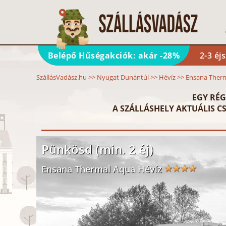
Belépő Hűségakciók: akár -28%
2-3 éj
SzállásVadász.hu
>>
Nyugat Dunántúl
>>
Hévíz
>>
Ensana Ther
EGY RÉG
A SZÁLLÁSHELY AKTUÁLIS CS
Pünkösd (min. 2 éj)
Ensana Thermal Aqua Hévíz