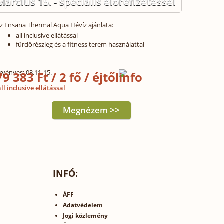
Március 15. - speciális előrefizetéssel
z Ensana Thermal Aqua Hévíz ajánlata:
all inclusive ellátással
fürdőrészleg és a fitness terem használattal
rvényes: 03.11-15.
79 383 Ft / 2 fő / éjtől
ll inclusive ellátással
Megnézem >>
INFÓ:
ÁFF
Adatvédelem
Jogi közlemény