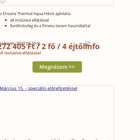
z Ensana Thermal Aqua Hévíz ajánlata:
all inclusive ellátással
fürdőrészleg és a fitness terem használattal
rvényes: 2027.03.26-ig
272 405 Ft / 2 fő / 4 éjtől
ll inclusive ellátással
Megnézem >>