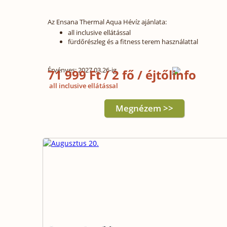
Az Ensana Thermal Aqua Hévíz ajánlata:
all inclusive ellátással
fürdőrészleg és a fitness terem használattal
Érvényes: 2027.03.26-ig
71 999 Ft / 2 fő / éjtől
all inclusive ellátással
Megnézem >>