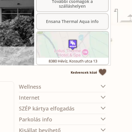
További csomagok a
szálláshelyen
Ensana Thermal Aqua info
8380
Hévíz
,
Kossuth utca 13
Kedvencek közé
Wellness
Internet
SZÉP kártya elfogadás
Parkolás info
Kisállat bevihető