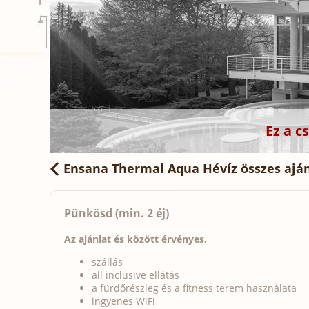
Ez a 
Ensana Thermal Aqua Hévíz
összes ajá
Pünkösd (min. 2 éj)
Az ajánlat és között érvényes.
szállás
all inclusive ellátás
a fürdőrészleg és a fitness terem használata
ingyenes WiFi