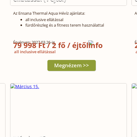
Az Ensana Thermal Aqua Hévíz ajánlata:
A
all inclusive ellátással
fürdőrészleg és a fitness terem használattal
Érvényes: 2027.03.26-ig
É
79 998 Ft / 2 fő / éjtől
all inclusive ellátással
a
Megnézem >>