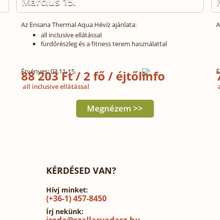
Március 15.
Az Ensana Thermal Aqua Hévíz ajánlata:
A
all inclusive ellátással
fürdőrészleg és a fitness terem használattal
Érvényes: 03.11-15.
É
88 203 Ft / 2 fő / éjtől
all inclusive ellátással
a
Megnézem >>
KÉRDÉSED VAN?
Hívj minket:
(+36-1) 457-8450
Írj nekünk: