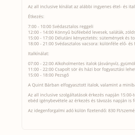
Az all inclusive kínálat az alábbi ingyenes étel- és it
Étkezés:
7:00 - 10:00 Svédasztalos reggeli
12:00 - 14:00 Könnyű büféebéd levesek, saláták, zöld
15:00 - 17:00 Délutáni kényeztetés: sütemények és tort
18:00 - 21:00 Svédasztalos vacsora: különféle elő- és 
Italkínálat:
07:00 - 22:00 Alkoholmentes italok (ásványvíz, gyümölc
11:00 - 22:00 Csapolt sör és házi bor fogyasztási leh
15:00 - 18:00 Pezsgő
A Quint Bárban elfogyasztott italok, valamint a minibá
Az all inclusive szolgáltatások érkezés napján 15:00-t
ebéd igénybevétele az érkezés és távozás napján is f
Az idegenforgalmi adó külön fizetendő: 830 Ft/személy