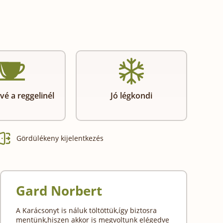
vé a reggelinél
Jó légkondi
Gördülékeny kijelentkezés
Gard Norbert
A Karácsonyt is náluk töltöttük,így biztosra
mentünk,hiszen akkor is megvoltunk elégedve