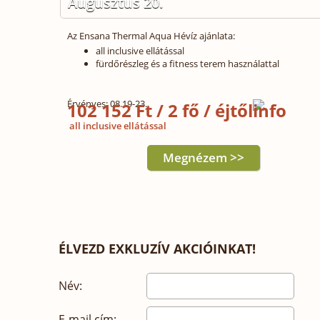
Augusztus 20.
Az Ensana Thermal Aqua Hévíz ajánlata:
all inclusive ellátással
fürdőrészleg és a fitness terem használattal
Érvényes: 08.19-23.
102 152 Ft / 2 fő / éjtől
all inclusive ellátással
Megnézem >>
ÉLVEZD EXKLUZÍV AKCIÓINKAT!
Név:
E-mail cím: