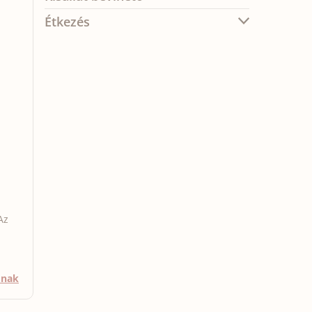
Étkezés
Az
mnak