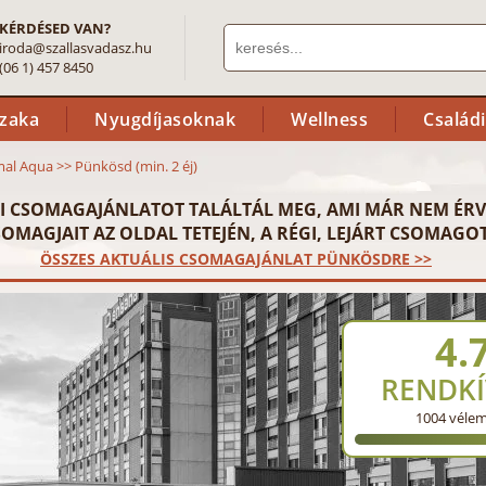
KÉRDÉSED VAN?
iroda@szallasvadasz.hu
(06 1) 457 8450
szaka
Nyugdíjasoknak
Wellness
Család
mal Aqua
>>
Pünkösd (min. 2 éj)
I CSOMAGAJÁNLATOT TALÁLTÁL MEG, AMI MÁR NEM ÉRV
OMAGJAIT AZ OLDAL TETEJÉN, A RÉGI, LEJÁRT CSOMAGOT
ÖSSZES AKTUÁLIS CSOMAGAJÁNLAT PÜNKÖSDRE >>
4.
RENDKÍ
1004
véle