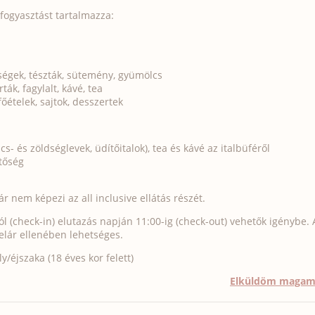
alfogyasztást tartalmazza:
ségek, tészták, sütemény, gyümölcs
ák, fagylalt, kávé, tea
főételek, sajtok, desszertek
s- és zöldséglevek, üdítőitalok), tea és kávé az italbüféről
etőség
r nem képezi az all inclusive ellátás részét.
ól (check-in) elutazás napján 11:00-ig (check-out) vehetők igénybe. 
elár ellenében lehetséges.
/éjszaka (18 éves kor felett)
Elküldöm maga