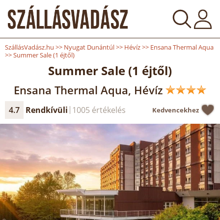
SzállásVadász.hu
>>
Nyugat Dunántúl
>>
Hévíz
>>
Ensana Thermal Aqua
>>
Summer Sale (1 éjtől)
Summer Sale (1 éjtől)
Ensana Thermal Aqua, Hévíz
4.7
Rendkívüli
1005 értékelés
Kedvencekhez