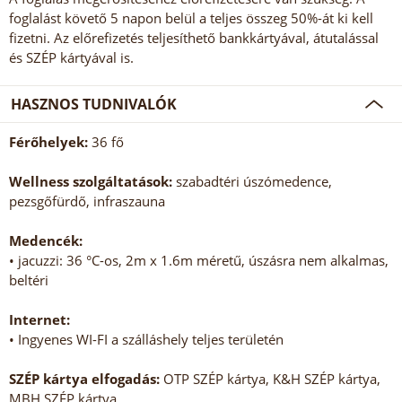
foglalást követő 5 napon belül a teljes összeg 50%-át ki kell
fizetni. Az előrefizetés teljesíthető bankkártyával, átutalással
és SZÉP kártyával is.
HASZNOS TUDNIVALÓK
Férőhelyek:
36 fő
Wellness szolgáltatások:
szabadtéri úszómedence,
pezsgőfürdő, infraszauna
Medencék:
• jacuzzi: 36 °C-os, 2m x 1.6m méretű, úszásra nem alkalmas,
beltéri
Internet:
• Ingyenes WI-FI a szálláshely teljes területén
SZÉP kártya elfogadás:
OTP SZÉP kártya, K&H SZÉP kártya,
MBH SZÉP kártya