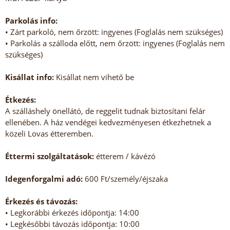
Parkolás info:
• Zárt parkoló, nem őrzött: ingyenes (Foglalás nem szükséges)
• Parkolás a szálloda előtt, nem őrzött: ingyenes (Foglalás nem
szükséges)
Kisállat info:
Kisállat nem vihető be
Étkezés:
A szálláshely önellátó, de reggelit tudnak biztosítani felár
ellenében. A ház vendégei kedvezményesen étkezhetnek a
közeli Lovas étteremben.
Éttermi szolgáltatások:
étterem / kávézó
Idegenforgalmi adó:
600 Ft/személy/éjszaka
Érkezés és távozás:
• Legkorábbi érkezés időpontja: 14:00
• Legkésőbbi távozás időpontja: 10:00