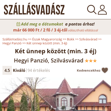
Add meg a dátumokat
a pontos árhoz!
már
66 000 Ft / 2 fő / 3 éj-től
választható ellátással
SzállásVadász.hu
>>
Észak Magyarország
>>
Bükk
>>
Szilvásvárad
>>
Hegyi Panzió
>>
Két ünnep között (min. 3 éj)
Két ünnep között (min. 3 éj)
Hegyi Panzió, Szilvásvárad
4.5
Kiváló
94 értékelés
Kedvencekhez