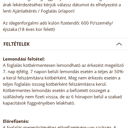
árak lekérdezéséhez kérjük válassz dátumot és elhelyezést a
lenti Ajánlatkérés / Foglalás űrlapon!
Az idegenforgalmi adó külön fizetendő: 600 Ft/személy/
éjszaka (18 éves kor felett)
FELTÉTELEK
Lemondási feltétel:
A foglalás kötbérmentesen lemondható az érkezést megelőző
7. nap éjfélig. 7 napon belüli lemondás esetén a teljes ár 50%-
a kerül felszámításra kötbérként. Meg nem érkezés esetén a
teljes foglalási összeg kötbérként felszámításra kerül.
Kötbérmentes lemondás esetén a befizetett összeget a
szálláshely nem fizeti vissza, de az 6 hónapon belül a szabad
kapacitások függvényében lelakható.
Előrefizetés:
A foglalás megerősítéséhez előrefizetésére van szükség. A