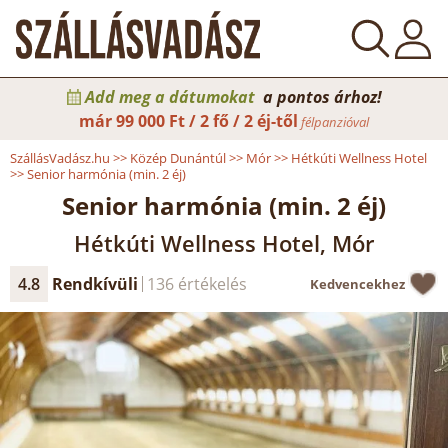
Add meg a dátumokat
a pontos árhoz!
már
99 000 Ft / 2 fő / 2 éj-től
félpanzióval
SzállásVadász.hu
>>
Közép Dunántúl
>>
Mór
>>
Hétkúti Wellness Hotel
>>
Senior harmónia (min. 2 éj)
Senior harmónia (min. 2 éj)
Hétkúti Wellness Hotel, Mór
4.8
Rendkívüli
136 értékelés
Kedvencekhez