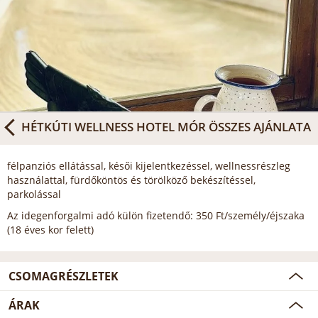
HÉTKÚTI WELLNESS HOTEL MÓR
ÖSSZES AJÁNLATA
félpanziós ellátással, késői kijelentkezéssel, wellnessrészleg
használattal, fürdőköntös és törölköző bekészítéssel,
parkolással
Az idegenforgalmi adó külön fizetendő: 350 Ft/személy/éjszaka
(18 éves kor felett)
CSOMAGRÉSZLETEK
ÁRAK