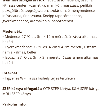
Wellness szolgáltatások:
fedett úszómedence, szauna,
Fitnessz center, kozmetika, manikűr, masszázs, pedikűr,
pezsgőfürdő, szépségszalon, szolárium, élménymedence,
infraszauna, finnszauna, Kneipp taposómedence,
gyerekmedence, aromakabin, napozóterasz
Medencék:
• Medence: 27 °C-os, 5m x 12m méretű, úszásra alkalmas,
beltéri
• Gyerekmedence: 32 °C-os, 4.2m x 4.2m méretű, úszásra
nem alkalmas, beltéri
• Jacuzzi: 37 °C-os, 3m x 3m méretű, úszásra nem alkalmas,
beltéri
Internet:
• Ingyenes WI-FI a szálláshely teljes területén
SZÉP kártya elfogadás:
OTP SZÉP kártya, K&H SZÉP kártya,
MBH SZÉP kártya
Parkolás info: