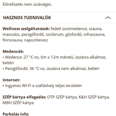
Előrefizetés nem szükséges.
HASZNOS TUDNIVALÓK
Wellness szolgáltatások:
fedett úszómedence, szauna,
masszázs, pezsgőfürdő, szolárium, gőzfürdő, infraszauna,
finnszauna, napozóterasz
Medencék:
• Medence: 27 °C-os, 6m x 12m méretű, úszásra alkalmas,
beltéri
• Pezsgőfürdő: 36 °C-os, úszásra nem alkalmas, beltéri
Internet:
• Ingyenes WI-FI a szálláshely teljes területén
SZÉP kártya elfogadás:
OTP SZÉP kártya, K&H SZÉP kártya,
MBH SZÉP kártya
Parkolás info: