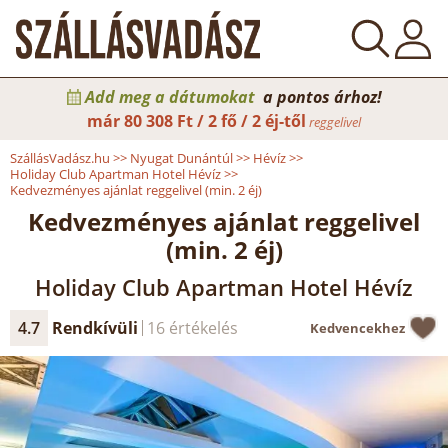
Add meg a dátumokat
a pontos árhoz!
már
80 308 Ft / 2 fő / 2 éj-től
reggelivel
SzállásVadász.hu
>>
Nyugat Dunántúl
>>
Hévíz
>>
Holiday Club Apartman Hotel Hévíz
>>
Kedvezményes ajánlat reggelivel (min. 2 éj)
Kedvezményes ajánlat reggelivel
(min. 2 éj)
Holiday Club Apartman Hotel Hévíz
4.7
Rendkívüli
16 értékelés
Kedvencekhez