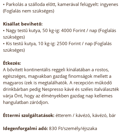
• Parkolás a szálloda előtt, kamerával felügyelt: ingyenes
(Foglalás nem szükséges)
Kisállat bevihető:
• Nagy testű kutya, 50 kg-ig: 4000 Forint / nap (Foglalás
szükséges)
• Kis testű kutya, 10 kg-ig: 2500 Forint / nap (Foglalás
szükséges)
Étkezés:
A bővített kontinentális reggeli kínálatában a rostos,
egészséges, magvakban gazdag finomságok mellett a
magyaros ízek is megtalálhatók. A recepción működő
drinkbárban pedig Nespresso kávé és széles italválaszték
várja Önt, hogy az élményekben gazdag nap kellemes
hangulatban záródjon.
Éttermi szolgáltatások:
étterem / kávézó, kávézó, bár
Idegenforgalmi adó:
830 Ft/személy/éjszaka