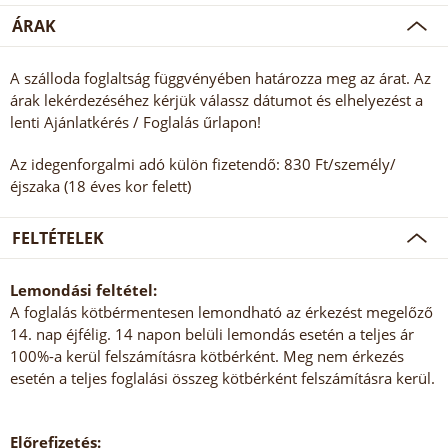
ÁRAK
A szálloda foglaltság függvényében határozza meg az árat. Az
árak lekérdezéséhez kérjük válassz dátumot és elhelyezést a
lenti Ajánlatkérés / Foglalás űrlapon!
Az idegenforgalmi adó külön fizetendő: 830 Ft/személy/
éjszaka (18 éves kor felett)
FELTÉTELEK
Lemondási feltétel:
A foglalás kötbérmentesen lemondható az érkezést megelőző
14. nap éjfélig. 14 napon belüli lemondás esetén a teljes ár
100%-a kerül felszámításra kötbérként. Meg nem érkezés
esetén a teljes foglalási összeg kötbérként felszámításra kerül.
Előrefizetés: