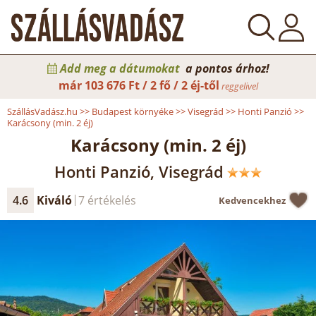
Add meg a dátumokat
a pontos árhoz!
már
103 676 Ft / 2 fő / 2 éj-től
reggelivel
SzállásVadász.hu
>>
Budapest környéke
>>
Visegrád
>>
Honti Panzió
>>
Karácsony (min. 2 éj)
Karácsony (min. 2 éj)
Honti Panzió, Visegrád
4.6
Kiváló
7 értékelés
Kedvencekhez