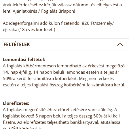
árak lekérdezéséhez kérjük válassz dátumot és elhelyezést a
lenti Ajánlatkérés / Foglalás űrlapon!
Az idegenforgalmi adó külön fizetendő: 820 Ft/személy/
éjszaka (18 éves kor felett)
FELTÉTELEK
Lemondási feltétel:
A foglalás kötbérmentesen lemondható az érkezést megelőző
14. nap éjfélig. 14 napon belüli lemondás esetén a teljes ár
50%-a kerül felszámításra kötbérként. Meg nem érkezés
esetén a teljes foglalási összeg kötbérként felszámításra kerül.
Előrefizetés:
A foglalás megerősítéséhez előrefizetésére van szükség. A
foglalást követő 5 napon belül a teljes összeg 50%-át ki kell
fizetni. Az előrefizetés teljesíthető bankkártyával, átutalással
és SZÉP kártyával is.