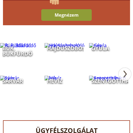
Megnézem
Bük, Bükfürdő
Hajdúszoboszló
Gyula
BÜK,
HAJDÚSZOBOSZLÓ
GYULA
BÜKFÜRDŐ
Sárvár
Hévíz
Szentgotthárd
SÁRVÁR
HÉVÍZ
SZENTGOTTHÁ
ÜGYFÉLSZOLGÁLAT