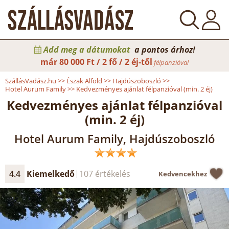
Add meg a dátumokat
a pontos árhoz!
már
80 000 Ft / 2 fő / 2 éj-től
félpanzióval
SzállásVadász.hu
>>
Észak Alföld
>>
Hajdúszoboszló
>>
Hotel Aurum Family
>>
Kedvezményes ajánlat félpanzióval (min. 2 éj)
Kedvezményes ajánlat félpanzióval
(min. 2 éj)
Hotel Aurum Family, Hajdúszoboszló
4.4
Kiemelkedő
107 értékelés
Kedvencekhez