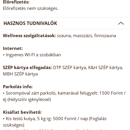
Előrefizetés:
Előrefizetés nem szükséges.
HASZNOS TUDNIVALÓK
Wellness szolgáltatások:
szauna, masszázs, finnszauna
Internet:
• Ingyenes WI-FI a szobákban
SZÉP kártya elfogadás:
OTP SZÉP kártya, K&H SZÉP kártya,
MBH SZÉP kártya
Parkolás info:
• Sorompóval zárt parkoló, kamerával felügyelt: 1500 Forint /
éj (Helyszíni igényléssel)
Kisállat bevihető:
• Kis testű kutya, 5 kg-ig: 5000 Forint / nap (Foglalás
szükséges)