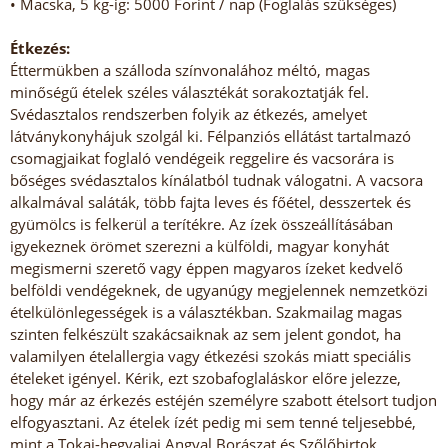
• Macska, 5 kg-ig: 5000 Forint / nap (Foglalás szükséges)
Étkezés:
Éttermükben a szálloda színvonalához méltó, magas
minőségű ételek széles választékát sorakoztatják fel.
Svédasztalos rendszerben folyik az étkezés, amelyet
látványkonyhájuk szolgál ki. Félpanziós ellátást tartalmazó
csomagjaikat foglaló vendégeik reggelire és vacsorára is
bőséges svédasztalos kínálatból tudnak válogatni. A vacsora
alkalmával saláták, több fajta leves és főétel, desszertek és
gyümölcs is felkerül a terítékre. Az ízek összeállításában
igyekeznek örömet szerezni a külföldi, magyar konyhát
megismerni szerető vagy éppen magyaros ízeket kedvelő
belföldi vendégeknek, de ugyanúgy megjelennek nemzetközi
ételkülönlegességek is a választékban. Szakmailag magas
szinten felkészült szakácsaiknak az sem jelent gondot, ha
valamilyen ételallergia vagy étkezési szokás miatt speciális
ételeket igényel. Kérik, ezt szobafoglaláskor előre jelezze,
hogy már az érkezés estéjén személyre szabott ételsort tudjon
elfogyasztani. Az ételek ízét pedig mi sem tenné teljesebbé,
mint a Tokaj-hegyaljai Angyal Borászat és Szőlőbirtok