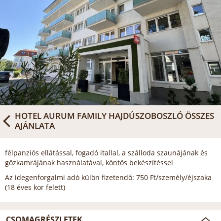
HOTEL AURUM FAMILY HAJDÚSZOBOSZLÓ
ÖSSZES
AJÁNLATA
félpanziós ellátással, fogadó itallal, a szálloda szaunájának és
gőzkamrájának használatával, köntös bekészítéssel
Az idegenforgalmi adó külön fizetendő: 750 Ft/személy/éjszaka
(18 éves kor felett)
CSOMAGRÉSZLETEK