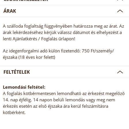
ÁRAK
A szálloda foglaltság függvényében határozza meg az árat. Az
árak lekérdezéséhez kérjük válassz dátumot és elhelyezést a
lenti Ajánlatkérés / Foglalás űrlapon!
Az idegenforgalmi adó külön fizetendő: 750 Ft/személy/
éjszaka (18 éves kor felett)
FELTÉTELEK
Lemondási feltétel:
A foglalás kötbérmentesen lemondható az érkezést megelőző
14. nap éjfélig. 14 napon belüli lemondás vagy meg nem
érkezés esetén az első éjszaka ára kerül felszámításra
kötbérként.