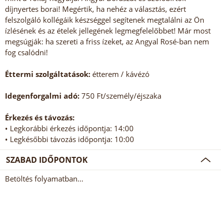
díjnyertes borai! Megértik, ha nehéz a választás, ezért
felszolgáló kollégáik készséggel segítenek megtalálni az Ön
ízlésének és az ételek jellegének legmegfelelőbbet! Már most
megsúgják: ha szereti a friss ízeket, az Angyal Rosé-ban nem
fog csalódni!
Éttermi szolgáltatások:
étterem / kávézó
Idegenforgalmi adó:
750 Ft/személy/éjszaka
Érkezés és távozás:
• Legkorábbi érkezés időpontja: 14:00
• Legkésőbbi távozás időpontja: 10:00
SZABAD IDŐPONTOK
Betöltés folyamatban...