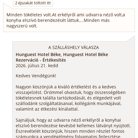
2 éjszakát töltött itt
Minden tökéletes volt.At erkélyről ami udvarra néző volt,a
konyha elszívó berendezését láttuk....Minden más
nagyszerú volt.
A SZÁLLÁSHELY VÁLASZA
Hunguest Hotel Béke, Hunguest Hotel Béke
Rezerváció - Értékesítés
2026. július 21. kedd
Kedves Vendégünk!
Nagyon köszönjük a kiváló értékelést és a kedves
visszajelzést. Örömmel olvastuk, hogy összességében
tökéletesnek találta tartózkodását, és elégedett volt
szállodánk szolgáltatásaival, kollégáink munkájával,
valamint az étkezési kínálattal.
Sajnáljuk, hogy az udvarra néző erkélyről a konyhai
elszívó berendezése kevésbé kellemes látványt nyújtott.
Észrevételét köszönjük, hiszen minden részlet fontos
számunkra a vendégélmény folyamatos fejlesztése