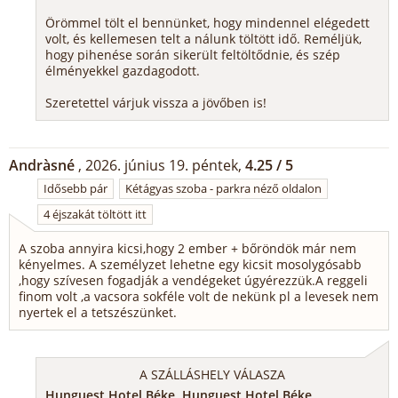
Örömmel tölt el bennünket, hogy mindennel elégedett
volt, és kellemesen telt a nálunk töltött idő. Reméljük,
hogy pihenése során sikerült feltöltődnie, és szép
élményekkel gazdagodott.
Szeretettel várjuk vissza a jövőben is!
Andràsné
, 2026. június 19. péntek,
4.25 / 5
Idősebb pár
Kétágyas szoba - parkra néző oldalon
4 éjszakát töltött itt
A szoba annyira kicsi,hogy 2 ember + bőröndök már nem
kényelmes. A személyzet lehetne egy kicsit mosolygósabb
,hogy szívesen fogadják a vendégeket úgyérezzük.A reggeli
finom volt ,a vacsora sokféle volt de nekünk pl a levesek nem
nyertek el a tetszészünket.
A SZÁLLÁSHELY VÁLASZA
Hunguest Hotel Béke, Hunguest Hotel Béke