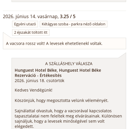
2026. június 14. vasárnap,
3.25 / 5
Egyéni utazó
Kétágyas szoba - parkra néző oldalon
2 éjszakát töltött itt
A vacsora rossz volt! A levesek ehetetlenekl voltak.
A SZÁLLÁSHELY VÁLASZA
Hunguest Hotel Béke, Hunguest Hotel Béke
Rezerváció - Értékesítés
2026. június 18. csütörtök
Kedves Vendégünk!
Köszönjük, hogy megosztotta velünk véleményét.
Sajnálattal olvastuk, hogy a vacsorával kapcsolatos
tapasztalatai nem feleltek meg elvárásainak. Különösen
sajnáljuk, hogy a levesek minőségével sem volt
elégedett.