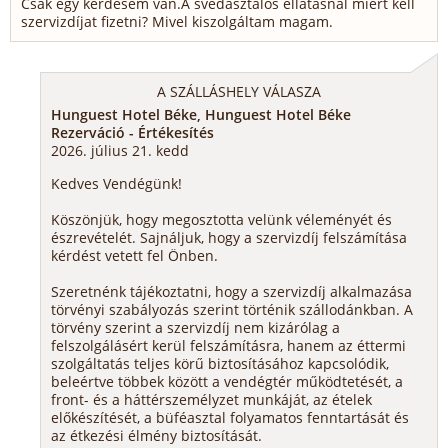
Csak egy kérdésem van.A svédasztalos ellátásnál miért kell
szervizdíjat fizetni? Mivel kiszolgáltam magam.
A SZÁLLÁSHELY VÁLASZA
Hunguest Hotel Béke, Hunguest Hotel Béke
Rezerváció - Értékesítés
2026. július 21. kedd
Kedves Vendégünk!
Köszönjük, hogy megosztotta velünk véleményét és
észrevételét. Sajnáljuk, hogy a szervizdíj felszámítása
kérdést vetett fel Önben.
Szeretnénk tájékoztatni, hogy a szervizdíj alkalmazása
törvényi szabályozás szerint történik szállodánkban. A
törvény szerint a szervizdíj nem kizárólag a
felszolgálásért kerül felszámításra, hanem az éttermi
szolgáltatás teljes körű biztosításához kapcsolódik,
beleértve többek között a vendégtér működtetését, a
front- és a háttérszemélyzet munkáját, az ételek
előkészítését, a büféasztal folyamatos fenntartását és
az étkezési élmény biztosítását.