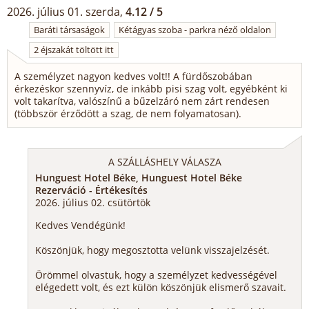
2026. július 01. szerda,
4.12 / 5
Baráti társaságok
Kétágyas szoba - parkra néző oldalon
2 éjszakát töltött itt
A személyzet nagyon kedves volt!! A fürdőszobában
érkezéskor szennyvíz, de inkább pisi szag volt, egyébként ki
volt takarítva, valószínű a bűzelzáró nem zárt rendesen
(többször érződött a szag, de nem folyamatosan).
A SZÁLLÁSHELY VÁLASZA
Hunguest Hotel Béke, Hunguest Hotel Béke
Rezerváció - Értékesítés
2026. július 02. csütörtök
Kedves Vendégünk!
Köszönjük, hogy megosztotta velünk visszajelzését.
Örömmel olvastuk, hogy a személyzet kedvességével
elégedett volt, és ezt külön köszönjük elismerő szavait.