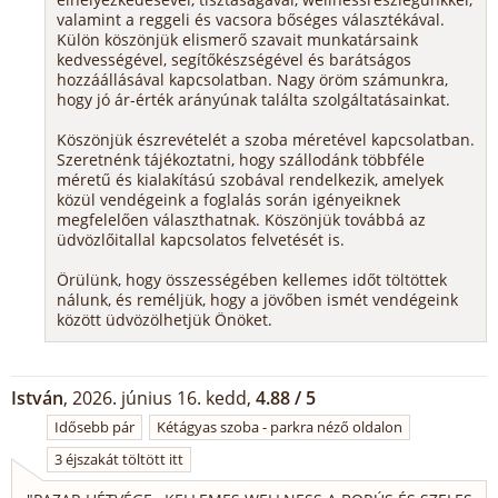
valamint a reggeli és vacsora bőséges választékával.
Külön köszönjük elismerő szavait munkatársaink
kedvességével, segítőkészségével és barátságos
hozzáállásával kapcsolatban. Nagy öröm számunkra,
hogy jó ár-érték arányúnak találta szolgáltatásainkat.
Köszönjük észrevételét a szoba méretével kapcsolatban.
Szeretnénk tájékoztatni, hogy szállodánk többféle
méretű és kialakítású szobával rendelkezik, amelyek
közül vendégeink a foglalás során igényeiknek
megfelelően választhatnak. Köszönjük továbbá az
üdvözlőitallal kapcsolatos felvetését is.
Örülünk, hogy összességében kellemes időt töltöttek
nálunk, és reméljük, hogy a jövőben ismét vendégeink
között üdvözölhetjük Önöket.
István
, 2026. június 16. kedd,
4.88 / 5
Idősebb pár
Kétágyas szoba - parkra néző oldalon
3 éjszakát töltött itt