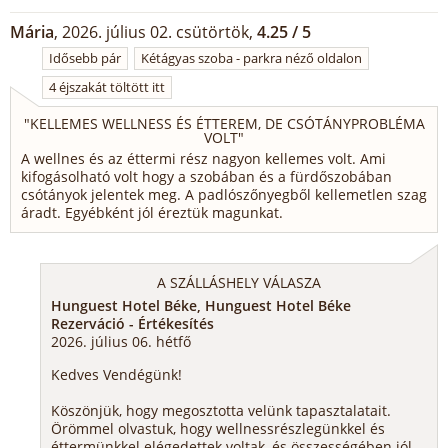
Mária
, 2026. július 02. csütörtök,
4.25 / 5
Idősebb pár
Kétágyas szoba - parkra néző oldalon
4 éjszakát töltött itt
"
KELLEMES WELLNESS ÉS ÉTTEREM, DE CSÓTÁNYPROBLÉMA
VOLT
"
A wellnes és az éttermi rész nagyon kellemes volt. Ami
kifogásolható volt hogy a szobában és a fürdőszobában
csótányok jelentek meg. A padlószőnyegből kellemetlen szag
áradt. Egyébként jól éreztük magunkat.
A SZÁLLÁSHELY VÁLASZA
Hunguest Hotel Béke, Hunguest Hotel Béke
Rezerváció - Értékesítés
2026. július 06. hétfő
Kedves Vendégünk!
Köszönjük, hogy megosztotta velünk tapasztalatait.
Örömmel olvastuk, hogy wellnessrészlegünkkel és
éttermünkkel elégedettek voltak, és összességében jól