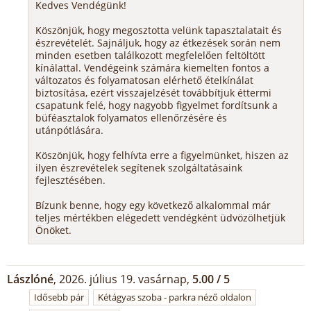
Kedves Vendégünk!
Köszönjük, hogy megosztotta velünk tapasztalatait és
észrevételét. Sajnáljuk, hogy az étkezések során nem
minden esetben találkozott megfelelően feltöltött
kínálattal. Vendégeink számára kiemelten fontos a
változatos és folyamatosan elérhető ételkínálat
biztosítása, ezért visszajelzését továbbítjuk éttermi
csapatunk felé, hogy nagyobb figyelmet fordítsunk a
büféasztalok folyamatos ellenőrzésére és
utánpótlására.
Köszönjük, hogy felhívta erre a figyelmünket, hiszen az
ilyen észrevételek segítenek szolgáltatásaink
fejlesztésében.
Bízunk benne, hogy egy következő alkalommal már
teljes mértékben elégedett vendégként üdvözölhetjük
Önöket.
Lászlóné
, 2026. július 19. vasárnap,
5.00 / 5
Idősebb pár
Kétágyas szoba - parkra néző oldalon