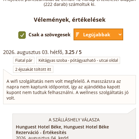
(222 darab) számoltuk ki.
Vélemények, értékelések
Csak a szövegesek
2026. augusztus 03. hétfő,
3.25 / 5
Fiatal pár
Kétágyas szoba - pótágyazható - utcai oldal
2 éjszakát töltött itt
A wifi szolgáltatás nem volt megfelelő. A masszázsra az
napra nem kaptunk időpontot, így az ajándékba kapott
kupont nem tudtuk felhasználni. A wellness szolgáltatás jó
volt.
A SZÁLLÁSHELY VÁLASZA
Hunguest Hotel Béke, Hunguest Hotel Béke
Rezerváció - Értékesítés
2026. augusztus 04. kedd