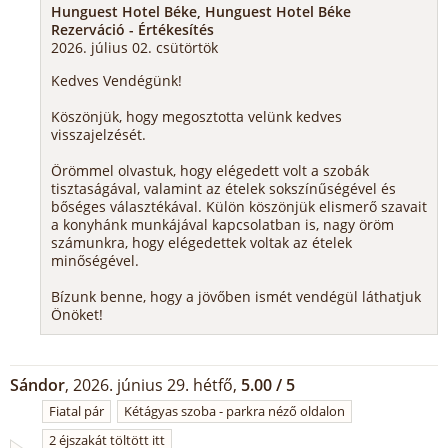
Hunguest Hotel Béke, Hunguest Hotel Béke
Rezerváció - Értékesítés
2026. július 02. csütörtök
Kedves Vendégünk!
Köszönjük, hogy megosztotta velünk kedves
visszajelzését.
Örömmel olvastuk, hogy elégedett volt a szobák
tisztaságával, valamint az ételek sokszínűségével és
bőséges választékával. Külön köszönjük elismerő szavait
a konyhánk munkájával kapcsolatban is, nagy öröm
számunkra, hogy elégedettek voltak az ételek
minőségével.
Bízunk benne, hogy a jövőben ismét vendégül láthatjuk
Önöket!
Sándor
, 2026. június 29. hétfő,
5.00 / 5
Fiatal pár
Kétágyas szoba - parkra néző oldalon
2 éjszakát töltött itt