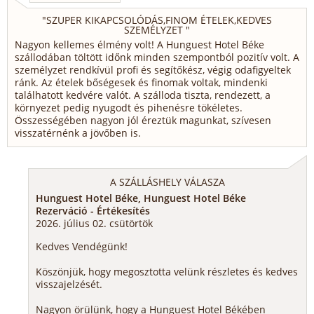
"
SZUPER KIKAPCSOLÓDÁS,FINOM ÉTELEK,KEDVES
SZEMÉLYZET
"
Nagyon kellemes élmény volt! A Hunguest Hotel Béke
szállodában töltött időnk minden szempontból pozitív volt. A
személyzet rendkívül profi és segítőkész, végig odafigyeltek
ránk. Az ételek bőségesek és finomak voltak, mindenki
találhatott kedvére valót. A szálloda tiszta, rendezett, a
környezet pedig nyugodt és pihenésre tökéletes.
Összességében nagyon jól éreztük magunkat, szívesen
visszatérnénk a jövőben is.
A SZÁLLÁSHELY VÁLASZA
Hunguest Hotel Béke, Hunguest Hotel Béke
Rezerváció - Értékesítés
2026. július 02. csütörtök
Kedves Vendégünk!
Köszönjük, hogy megosztotta velünk részletes és kedves
visszajelzését.
Nagyon örülünk, hogy a Hunguest Hotel Békében