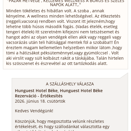
"
PAZAR HÉTVÉGE , KELLEMES WELLNESS A BORÚS ÉS SZELES
NAPOK ALATT,.
"
Minden tökéletes és hibátlan volt. A szoba , annak
kényelme. A wellness minden lehetőségével. Az étkeztetés
(reggeli,vacsora) rendben volt. Viszont itt jelezném,hogy
lehetne több húsos második fogás. (Vadas ételék, esetleg
tengeri ételek) Itt szeretném kifejezni nem tetszésemet és
hangot adni az olyan vendégek ellen akik vagy reggeli vagy
vacsorázás után teli hátisággal mentek föl a szobába!!! Én
éreztem magam kellemetlen helyzetben miikor látom ,hogy
tömi a hátizsákot péksüteménnyel,vagy gyümölccsel . Volt
aki virslit vagy sült kolbászt rakót a táskájába. Talán hirtelen
kis szösszenet és észrevétel az ott tartózkodás alatt.
A SZÁLLÁSHELY VÁLASZA
Hunguest Hotel Béke, Hunguest Hotel Béke
Rezerváció - Értékesítés
2026. június 18. csütörtök
Kedves Vendégünk!
Köszönjük, hogy megosztotta velünk részletes
értékelését, és hogy szállodánkat választotta egy