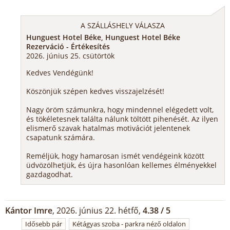
A SZÁLLÁSHELY VÁLASZA
Hunguest Hotel Béke, Hunguest Hotel Béke
Rezerváció - Értékesítés
2026. június 25. csütörtök
Kedves Vendégünk!
Köszönjük szépen kedves visszajelzését!
Nagy öröm számunkra, hogy mindennel elégedett volt,
és tökéletesnek találta nálunk töltött pihenését. Az ilyen
elismerő szavak hatalmas motivációt jelentenek
csapatunk számára.
Reméljük, hogy hamarosan ismét vendégeink között
üdvözölhetjük, és újra hasonlóan kellemes élményekkel
gazdagodhat.
Kántor Imre
, 2026. június 22. hétfő,
4.38 / 5
Idősebb pár
Kétágyas szoba - parkra néző oldalon