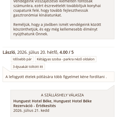
Vendégeink visszajelzései kiemelten fontosak
számunkra, ezért észrevételét továbbítjuk konyhai
csapatunk felé, hogy tovább fejleszthessük
gasztronómiai kínálatunkat.
Reméljük, hogy a jövőben ismét vendégeink között
köszönthetjük, és egy még kellemesebb élményt
nyújthatunk Önnek.
László
, 2026. július 20. hétfő,
4.00 / 5
Idősebb pár
Kétágyas szoba - parkra néző oldalon
3 éjszakát töltött itt
A lefogyott ételek pótlására több figyelmet kéne fordítani .
A SZÁLLÁSHELY VÁLASZA
Hunguest Hotel Béke, Hunguest Hotel Béke
Rezerváció - Értékesítés
2026. július 21. kedd