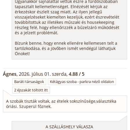
Ugyanakkor sajnálattal vettük észre a fürdőszobában
tapasztalt kellemetlenséget. Elnézését kérjük az
érkezéskor észlelt szag miatt. Az ilyen jellegű
visszajelzéseket kiemelten kezeljük, ezért észrevételét
továbbítottuk az illetékes műszaki és housekeeping
részleg felé, hogy ellenőrizzék a bűzelzáró működését
és a jelzett problémát.
Bízunk benne, hogy ennek ellenére kellemesen telt a
tartózkodása, és a jövőben ismét vendégül láthatjuk
Önoket!
Ágnes
, 2026. július 01. szerda,
4.88 / 5
Baráti társaságok
Kétágyas szoba - parkra néző oldalon
2 éjszakát töltött itt
A szobák tiszták voltak, az ételek sokszínűsége,választéka
óriási. Szuperül főznek.
A SZÁLLÁSHELY VÁLASZA