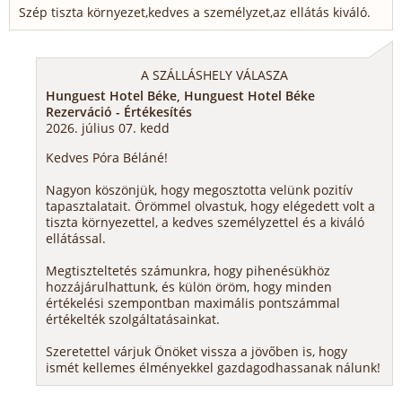
Szép tiszta környezet,kedves a személyzet,az ellátás kiváló.
A SZÁLLÁSHELY VÁLASZA
Hunguest Hotel Béke, Hunguest Hotel Béke
Rezerváció - Értékesítés
2026. július 07. kedd
Kedves Póra Béláné!
Nagyon köszönjük, hogy megosztotta velünk pozitív
tapasztalatait. Örömmel olvastuk, hogy elégedett volt a
tiszta környezettel, a kedves személyzettel és a kiváló
ellátással.
Megtiszteltetés számunkra, hogy pihenésükhöz
hozzájárulhattunk, és külön öröm, hogy minden
értékelési szempontban maximális pontszámmal
értékelték szolgáltatásainkat.
Szeretettel várjuk Önöket vissza a jövőben is, hogy
ismét kellemes élményekkel gazdagodhassanak nálunk!