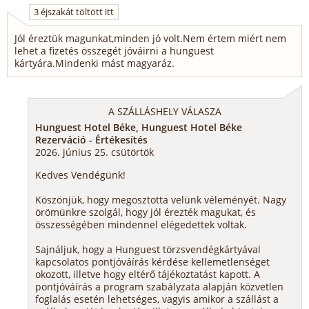
3 éjszakát töltött itt
Jól éreztük magunkat,minden jó volt.Nem értem miért nem
lehet a fizetés összegét jóváirni a hunguest
kártyára.Mindenki mást magyaráz.
A SZÁLLÁSHELY VÁLASZA
Hunguest Hotel Béke, Hunguest Hotel Béke
Rezerváció - Értékesítés
2026. június 25. csütörtök
Kedves Vendégünk!
Köszönjük, hogy megosztotta velünk véleményét. Nagy
örömünkre szolgál, hogy jól érezték magukat, és
összességében mindennel elégedettek voltak.
Sajnáljuk, hogy a Hunguest törzsvendégkártyával
kapcsolatos pontjóváírás kérdése kellemetlenséget
okozott, illetve hogy eltérő tájékoztatást kapott. A
pontjóváírás a program szabályzata alapján közvetlen
foglalás esetén lehetséges, vagyis amikor a szállást a