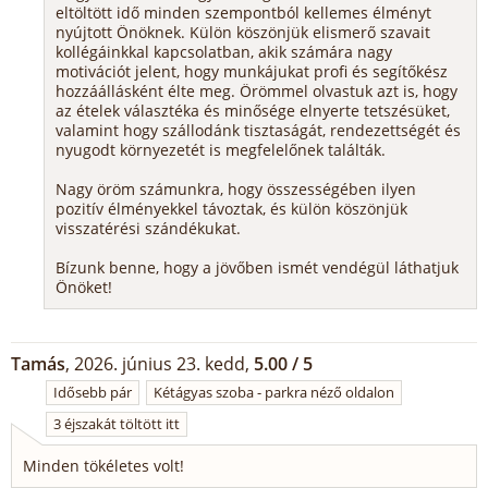
eltöltött idő minden szempontból kellemes élményt
nyújtott Önöknek. Külön köszönjük elismerő szavait
kollégáinkkal kapcsolatban, akik számára nagy
motivációt jelent, hogy munkájukat profi és segítőkész
hozzáállásként élte meg. Örömmel olvastuk azt is, hogy
az ételek választéka és minősége elnyerte tetszésüket,
valamint hogy szállodánk tisztaságát, rendezettségét és
nyugodt környezetét is megfelelőnek találták.
Nagy öröm számunkra, hogy összességében ilyen
pozitív élményekkel távoztak, és külön köszönjük
visszatérési szándékukat.
Bízunk benne, hogy a jövőben ismét vendégül láthatjuk
Önöket!
Tamás
, 2026. június 23. kedd,
5.00 / 5
Idősebb pár
Kétágyas szoba - parkra néző oldalon
3 éjszakát töltött itt
Minden tökéletes volt!