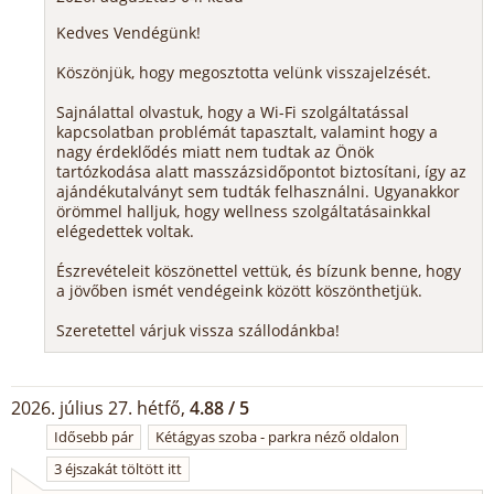
Kedves Vendégünk!
Köszönjük, hogy megosztotta velünk visszajelzését.
Sajnálattal olvastuk, hogy a Wi-Fi szolgáltatással
kapcsolatban problémát tapasztalt, valamint hogy a
nagy érdeklődés miatt nem tudtak az Önök
tartózkodása alatt masszázsidőpontot biztosítani, így az
ajándékutalványt sem tudták felhasználni. Ugyanakkor
örömmel halljuk, hogy wellness szolgáltatásainkkal
elégedettek voltak.
Észrevételeit köszönettel vettük, és bízunk benne, hogy
a jövőben ismét vendégeink között köszönthetjük.
Szeretettel várjuk vissza szállodánkba!
2026. július 27. hétfő,
4.88 / 5
Idősebb pár
Kétágyas szoba - parkra néző oldalon
3 éjszakát töltött itt