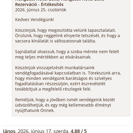
Rezerváció - Értékesítés
2026. június 25. csütörtök
Kedves Vendégünk!
Köszönjük, hogy megosztotta velünk tapasztalatait.
Örülünk, hogy reggelink elnyerte tetszését, és hogy a
vacsora kínálatát is változatosnak találta.
Sajnálattal olvassuk, hogy a szoba mérete nem felelt
meg teljes mértékben az elvárásainak.
Köszönjük visszajelzését munkatársaink
vendégfogadásával kapcsolatban is. Törekszünk arra,
hogy minden vendégünk barátságos és szívélyes
fogadtatásban részesüljön, ezért észrevételét
továbbítjuk a megfelelő részlegek felé.
Reméljük, hogy a jövőben ismét vendégeink között
üdvözölhetjük, és egy még kellemesebb élményt
nyújthatunk Önnek.
János
, 2026. június 17. szerda,
4.88 / 5