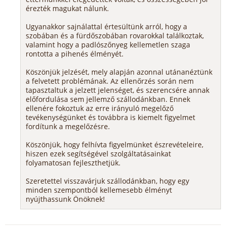
érezték magukat nálunk.
Ugyanakkor sajnálattal értesültünk arról, hogy a
szobában és a fürdőszobában rovarokkal találkoztak,
valamint hogy a padlószőnyeg kellemetlen szaga
rontotta a pihenés élményét.
Köszönjük jelzését, mely alapján azonnal utánanéztünk
a felvetett problémának. Az ellenőrzés során nem
tapasztaltuk a jelzett jelenséget, és szerencsére annak
előfordulása sem jellemző szállodánkban. Ennek
ellenére fokoztuk az erre irányuló megelőző
tevékenységünket és továbbra is kiemelt figyelmet
fordítunk a megelőzésre.
Köszönjük, hogy felhívta figyelmünket észrevételeire,
hiszen ezek segítségével szolgáltatásainkat
folyamatosan fejleszthetjük.
Szeretettel visszavárjuk szállodánkban, hogy egy
minden szempontból kellemesebb élményt
nyújthassunk Önöknek!