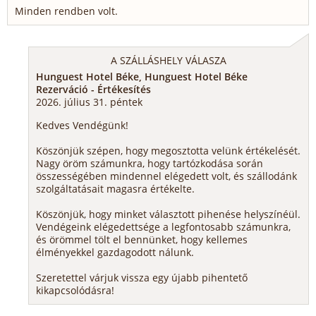
Minden rendben volt.
A SZÁLLÁSHELY VÁLASZA
Hunguest Hotel Béke, Hunguest Hotel Béke
Rezerváció - Értékesítés
2026. július 31. péntek
Kedves Vendégünk!
Köszönjük szépen, hogy megosztotta velünk értékelését.
Nagy öröm számunkra, hogy tartózkodása során
összességében mindennel elégedett volt, és szállodánk
szolgáltatásait magasra értékelte.
Köszönjük, hogy minket választott pihenése helyszínéül.
Vendégeink elégedettsége a legfontosabb számunkra,
és örömmel tölt el bennünket, hogy kellemes
élményekkel gazdagodott nálunk.
Szeretettel várjuk vissza egy újabb pihentető
kikapcsolódásra!