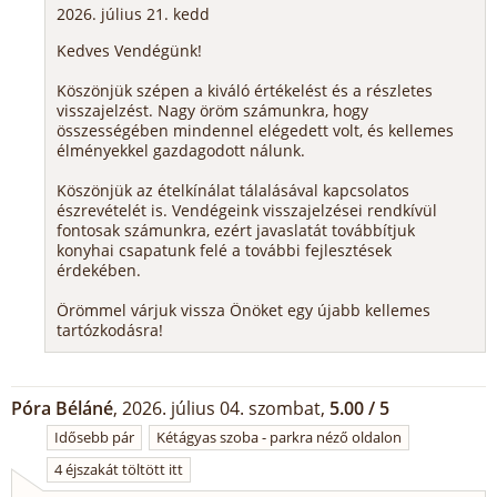
2026. július 21. kedd
Kedves Vendégünk!
Köszönjük szépen a kiváló értékelést és a részletes
visszajelzést. Nagy öröm számunkra, hogy
összességében mindennel elégedett volt, és kellemes
élményekkel gazdagodott nálunk.
Köszönjük az ételkínálat tálalásával kapcsolatos
észrevételét is. Vendégeink visszajelzései rendkívül
fontosak számunkra, ezért javaslatát továbbítjuk
konyhai csapatunk felé a további fejlesztések
érdekében.
Örömmel várjuk vissza Önöket egy újabb kellemes
tartózkodásra!
Póra Béláné
, 2026. július 04. szombat,
5.00 / 5
Idősebb pár
Kétágyas szoba - parkra néző oldalon
4 éjszakát töltött itt