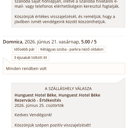
szálloda saját honlapján, illetve a szálloda hivatalos e-
mail- vagy telefonos elérhetőségein keresztül foglalják.
Köszönjük értékes visszajelzését, és reméljük, hogy a
jövőben ismét vendégeink között köszönthetjük.
Domnica
, 2026. június 21. vasárnap,
5.00 / 5
Idősebb pár
Kétágyas szoba - parkra néző oldalon
3 éjszakát töltött itt
Minden rendben volt
A SZÁLLÁSHELY VÁLASZA
Hunguest Hotel Béke, Hunguest Hotel Béke
Rezerváció - Értékesítés
2026. június 25. csütörtök
Kedves Vendégünk!
Köszönjük szépen pozitív visszajelzését!