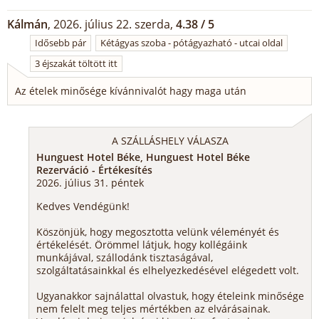
Kálmán
, 2026. július 22. szerda,
4.38 / 5
Idősebb pár
Kétágyas szoba - pótágyazható - utcai oldal
3 éjszakát töltött itt
Az ételek minősége kívánnivalót hagy maga után
A SZÁLLÁSHELY VÁLASZA
Hunguest Hotel Béke, Hunguest Hotel Béke
Rezerváció - Értékesítés
2026. július 31. péntek
Kedves Vendégünk!
Köszönjük, hogy megosztotta velünk véleményét és
értékelését. Örömmel látjuk, hogy kollégáink
munkájával, szállodánk tisztaságával,
szolgáltatásainkkal és elhelyezkedésével elégedett volt.
Ugyanakkor sajnálattal olvastuk, hogy ételeink minősége
nem felelt meg teljes mértékben az elvárásainak.