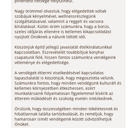
pihentető hétvége helyszínéül.
Nagy örömmel olvastuk, hogy elégedettek voltak
szobájuk kényelmével, wellnessrészlegünk
szolgáltatásaival, valamint a reggeli és vacsora
kínálatával. Külön öröm számunkra, hogy a borús,
szeles időjárás ellenére is kellemes kikapcsolódást
nyújtott Önöknek a nálunk töltött idő.
Köszönjük építő jellegű javaslatát ételkínálatunkkal
kapcsolatban. Észrevételét továbbítjuk konyhai
csapatunk felé, hiszen fontos számunkra vendégeink
véleménye és elégedettsége.
A vendégek éttermi viselkedésével kapcsolatos
tapasztalatát is köszönjük, hogy megosztotta velünk.
Számunkra fontos, hogy minden vendégünk kulturált és
kellemes környezetben étkezhessen, ezért
munkatársaink folyamatosan figyelemmel kísérik az
étterem működését és szükség esetén intézkednek.
Örülünk, hogy összességében minden tökéletesnek és
hibátlannak találta tartózkodását, és reméljük, hogy
hamarosan ismét vendégeink között üdvözölhetjük
Önöket.