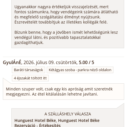
Ugyanakkor nagyra értékeljük visszajelzését, mert
fontos számunkra, hogy vendégeink számára átlátható
és megfelelő szolgáltatási élményt nyújtsunk.
Észrevételét továbbítjuk az illetékes kollégák felé.
Bízunk benne, hogy a jövőben ismét lehetőségünk lesz
vendégül látni, és pozitívabb tapasztalatokkal
gazdagíthatjuk.
GyulÁnÉ
, 2026. július 09. csütörtök,
5.00 / 5
Baráti társaságok
Kétágyas szoba - parkra néző oldalon
4 éjszakát töltött itt
Minden szuper volt, csak egy kis apróság amit szeretnék
megjegyezni. Az étel kitálalásán lehetne javítani.
A SZÁLLÁSHELY VÁLASZA
Hunguest Hotel Béke, Hunguest Hotel Béke
Rezerváció - Értékesítés