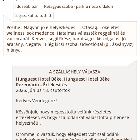
Idősebb pár
Kétágyas szoba - parkra néző oldalon
2 éjszakát töltött itt
Pozitiv : Nagyon jó elhelyezkedés. Tisztaság. Tökéletes
wellness, sok medence. Hatalmas választék reggelinél és
vacsoránál. Kedves, segitőkész, barátságos kiszolgálás. Jó
árarány. Negativ : Elég kicsi szoba. Üdvözlőital (pl. ásványviz)
hiánya.
A SZÁLLÁSHELY VÁLASZA
Hunguest Hotel Béke, Hunguest Hotel Béke
Rezerváció - Értékesítés
2026. június 18. csütörtök
Kedves Vendégünk!
Köszönjük, hogy megosztotta velünk részletes
értékelését, és hogy szállodánkat választotta pihenése
helyszínéül.
Örömmel olvastuk, hogy elégedett volt szállodánk
elhelyezkedésével, tisztaságával, wellnessrészlegünkkel,