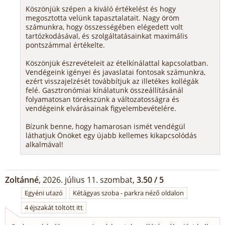
Köszönjük szépen a kiváló értékelést és hogy
megosztotta velünk tapasztalatait. Nagy öröm
számunkra, hogy összességében elégedett volt
tartózkodásával, és szolgáltatásainkat maximális
pontszámmal értékelte.
Köszönjük észrevételeit az ételkínálattal kapcsolatban.
Vendégeink igényei és javaslatai fontosak számunkra,
ezért visszajelzését továbbítjuk az illetékes kollégák
felé. Gasztronómiai kínálatunk összeállításánál
folyamatosan törekszünk a változatosságra és
vendégeink elvárásainak figyelembevételére.
Bízunk benne, hogy hamarosan ismét vendégül
láthatjuk Önöket egy újabb kellemes kikapcsolódás
alkalmával!
Zoltánné
, 2026. július 11. szombat,
3.50 / 5
Egyéni utazó
Kétágyas szoba - parkra néző oldalon
4 éjszakát töltött itt