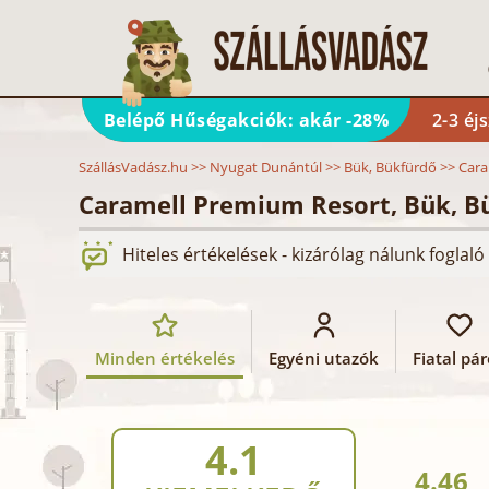
Belépő Hűségakciók: akár -28%
2-3 éj
SzállásVadász.hu
>>
Nyugat Dunántúl
>>
Bük, Bükfürdő
>>
Cara
Caramell Premium Resort, Bük, B
Hiteles értékelések - kizárólag nálunk fogla
Minden értékelés
Egyéni utazók
Fiatal pá
4.1
4.46