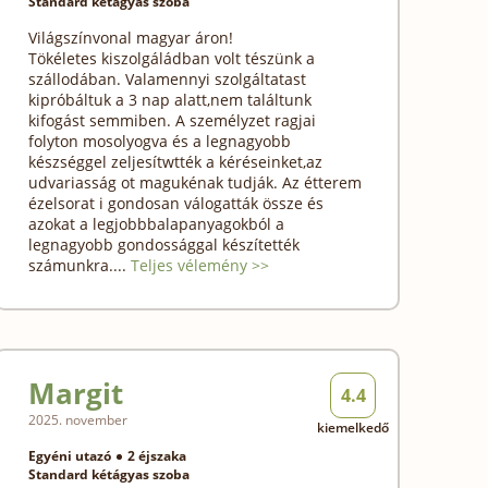
Standard kétágyas szoba
Világszínvonal magyar áron!
Tökéletes kiszolgáládban volt tészünk a
szállodában. Valamennyi szolgáltatast
kipróbáltuk a 3 nap alatt,nem találtunk
kifogást semmiben. A személyzet ragjai
folyton mosolyogva és a legnagyobb
készséggel zeljesítwtték a kéréseinket,az
udvariasság ot magukénak tudják. Az étterem
ézelsorat i gondosan válogatták össze és
azokat a legjobbbalapanyagokból a
legnagyobb gondossággal készítették
számunkra....
Teljes vélemény >>
Margit
4.4
2025. november
kiemelkedő
Egyéni utazó
2 éjszaka
Standard kétágyas szoba