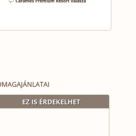
Caramell Premium Resort válasza
OMAGAJÁNLATAI
EZ IS ÉRDEKELHET