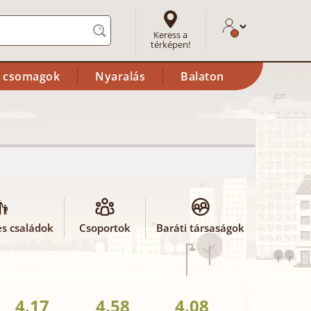
Keress a
térképen!
i csomagok
Nyaralás
Balaton
s családok
Csoportok
Baráti társaságok
4.17
4.58
4.08