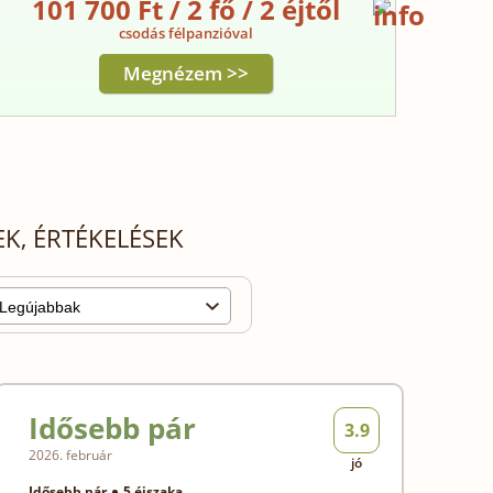
101 700 Ft / 2 fő / 2 éjtől
csodás félpanzióval
Megnézem >>
K, ÉRTÉKELÉSEK
Idősebb pár
3.9
2026. február
jó
Idősebb pár
5 éjszaka