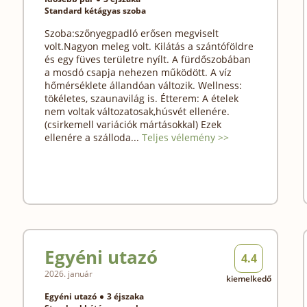
Standard kétágyas szoba
Szoba:szőnyegpadló erősen megviselt
volt.Nagyon meleg volt. Kilátás a szántóföldre
és egy füves területre nyílt. A fürdőszobában
a mosdó csapja nehezen működött. A víz
hőmérséklete állandóan változik. Wellness:
tökéletes, szaunavilág is. Étterem: A ételek
nem voltak változatosak,húsvét ellenére.
(csirkemell variációk mártásokkal) Ezek
ellenére a szálloda...
Teljes vélemény >>
Egyéni utazó
4.4
2026. január
kiemelkedő
Egyéni utazó
3 éjszaka