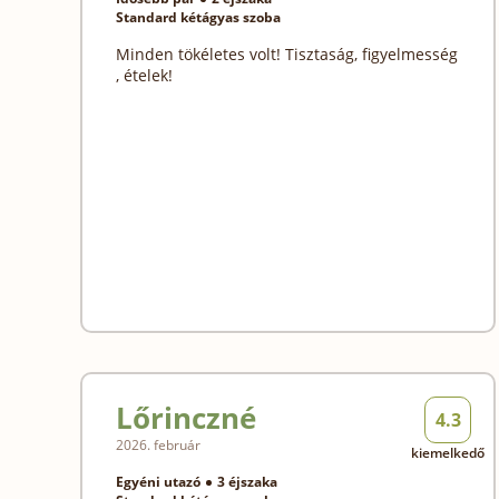
Standard kétágyas szoba
Minden tökéletes volt! Tisztaság, figyelmesség
, ételek!
Lőrinczné
4.3
2026. február
kiemelkedő
Egyéni utazó
3 éjszaka