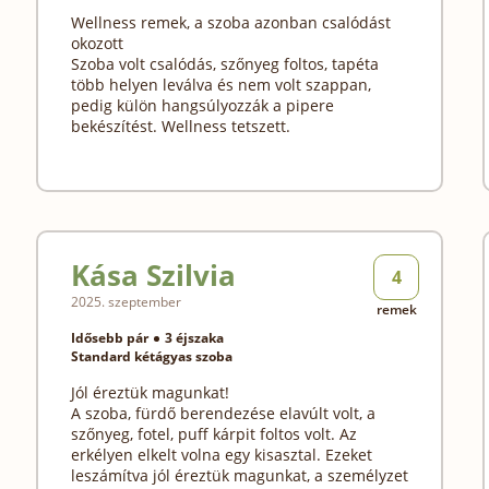
Wellness remek, a szoba azonban csalódást
okozott
Szoba volt csalódás, szőnyeg foltos, tapéta
több helyen leválva és nem volt szappan,
pedig külön hangsúlyozzák a pipere
bekészítést. Wellness tetszett.
Kása Szilvia
4
2025. szeptember
remek
Idősebb pár
3 éjszaka
Standard kétágyas szoba
Jól éreztük magunkat!
A szoba, fürdő berendezése elavúlt volt, a
szőnyeg, fotel, puff kárpit foltos volt. Az
erkélyen elkelt volna egy kisasztal. Ezeket
leszámítva jól éreztük magunkat, a személyzet