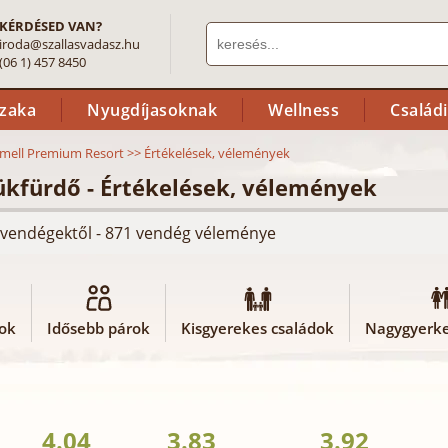
KÉRDÉSED VAN?
iroda@szallasvadasz.hu
(06 1) 457 8450
szaka
Nyugdíjasoknak
Wellness
Család
mell Premium Resort
>>
Értékelések, vélemények
ükfürdő - Értékelések, vélemények
ló vendégektől - 871 vendég véleménye
rok
Idősebb párok
Kisgyerekes családok
Nagygyerke
4.04
3.83
3.92