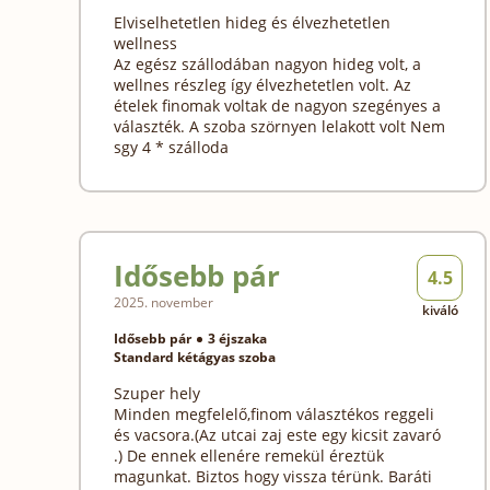
Elviselhetetlen hideg és élvezhetetlen
wellness
Az egész szállodában nagyon hideg volt, a
wellnes részleg így élvezhetetlen volt. Az
ételek finomak voltak de nagyon szegényes a
választék. A szoba szörnyen lelakott volt Nem
sgy 4 * szálloda
Idősebb pár
4.5
2025. november
kiváló
Idősebb pár
3 éjszaka
Standard kétágyas szoba
Szuper hely
Minden megfelelő,finom választékos reggeli
és vacsora.(Az utcai zaj este egy kicsit zavaró
.) De ennek ellenére remekül éreztük
magunkat. Biztos hogy vissza térünk. Baráti