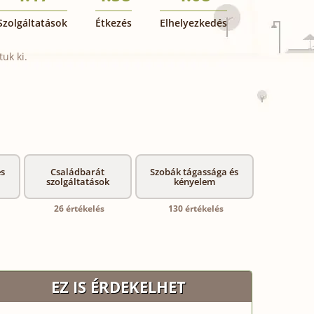
Szolgáltatások
Étkezés
Elhelyezkedés
uk ki.
és
Családbarát
Szobák tágassága és
szolgáltatások
kényelem
26 értékelés
130 értékelés
EZ IS ÉRDEKELHET