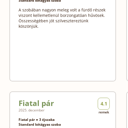
Standard kétágyas szoba
A szobában nagyon meleg volt a fürdő részek
viszont kellemetlenül borzongatóan hűvösek.
Összessègèben jót szilvesztereztünk
köszönjük.
Fiatal pár
4.1
2025. december
remek
Fiatal pár
3 éjszaka
Standard kétágyas szoba