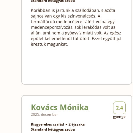
Standard kétágyas szoba
Koràbban is jartunk a szàllodában, s azóta
sajnos van egy kis színvonalesés. A
termàlfürdő medencèjère ràfèrt volna egy
medenceporszívózàs, sok lerakódàs volt az
aljàn, ami nem a gyógyvíz miatt volt. Az egèsz
èpület kellemetlenül túlfűtött. Ezzel együtt jól
èreztük magunkat.
Kovács Mónika
2.4
2025. december
gyenge
Kisgyerekes család
2 éjszaka
Standard kétágyas szoba