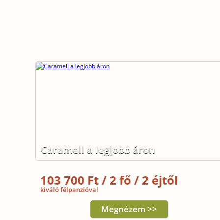
Caramell a legjobb áron
103 700 Ft / 2 fő / 2 éjtől
kiváló félpanzióval
Megnézem >>