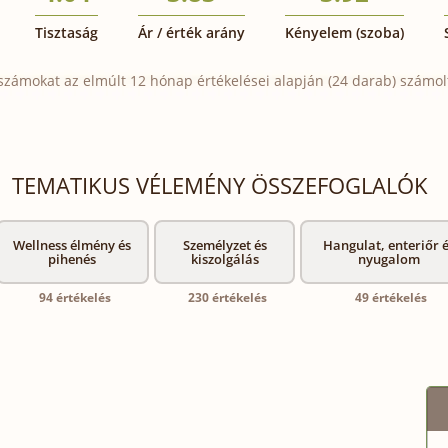
Tisztaság
Ár / érték arány
Kényelem (szoba)
számokat az elmúlt 12 hónap értékelései alapján (24 darab) számolt
TEMATIKUS VÉLEMÉNY ÖSSZEFOGLALÓK
Wellness élmény és
Személyzet és
Hangulat, enteriőr 
pihenés
kiszolgálás
nyugalom
94 értékelés
230 értékelés
49 értékelés