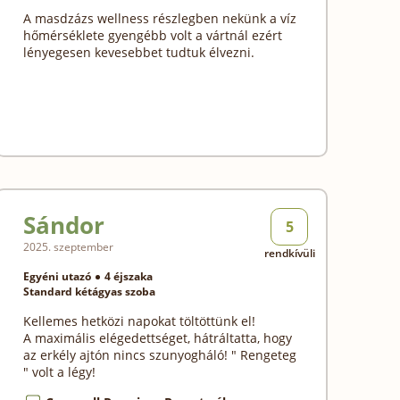
A masdzázs wellness részlegben nekünk a víz
hőmérséklete gyengébb volt a vártnál ezért
lényegesen kevesebbet tudtuk élvezni.
Sándor
5
2025. szeptember
rendkívüli
Egyéni utazó
4 éjszaka
Standard kétágyas szoba
Kellemes hetközi napokat töltöttünk el!
A maximális elégedettséget, hátráltatta, hogy
az erkély ajtón nincs szunyogháló! " Rengeteg
" volt a légy!