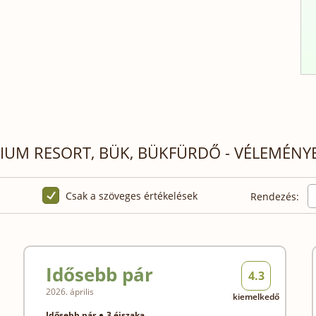
UM RESORT, BÜK, BÜKFÜRDŐ - VÉLEMÉNYE
Csak a szöveges értékelések
Rendezés:
Idősebb pár
4.3
2026. április
kiemelkedő
Idősebb pár
3 éjszaka