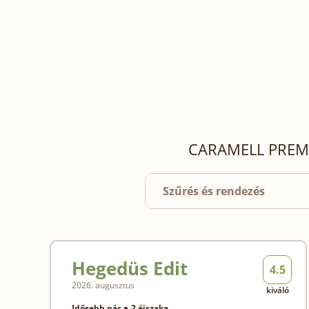
CARAMELL PREMI
Szűrés és rendezés
Hegedüs Edit
4.5
2026. augusztus
kiváló
Idősebb pár
2 éjszaka