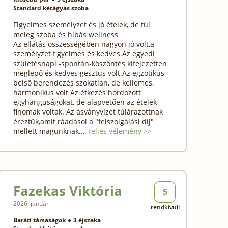
Standard kétágyas szoba
Figyelmes személyzet és jó ételek, de túl
meleg szoba és hibás wellness
Az ellátás összességében nagyon jó volt,a
személyzet figyelmes és kedves.Az egyedi
születésnapi -spontán-köszöntés kifejezetten
meglepő és kedves gesztus volt.Az egzotikus
belső berendezés szokatlan, de kellemes,
harmonikus volt Az étkezés hordozott
egyhanguságokat, de alapvetően az ételek
finomak voltak. Az ásványvízet túlárazottnak
éreztük,amit ráadásol a "felszolgálási díj"
mellett magunknak...
Teljes vélemény >>
Fazekas Viktória
5
2026. január
rendkívüli
Baráti társaságok
3 éjszaka