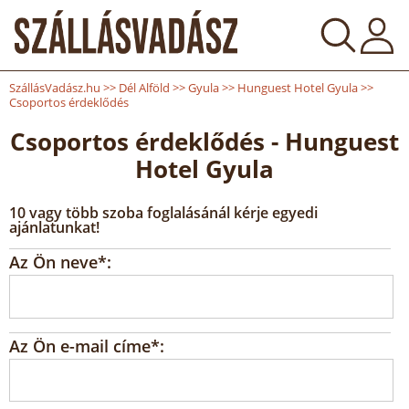
SzállásVadász.hu
>>
Dél Alföld
>>
Gyula
>>
Hunguest Hotel Gyula
>>
Csoportos érdeklődés
Csoportos érdeklődés - Hunguest
Hotel Gyula
10 vagy több szoba foglalásánál kérje egyedi
ajánlatunkat!
Az Ön neve*:
Az Ön e-mail címe*: