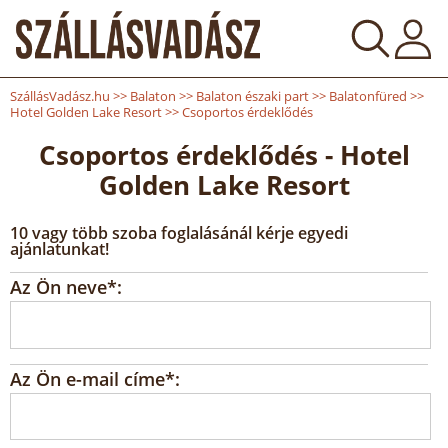
SzállásVadász.hu
>>
Balaton
>>
Balaton északi part
>>
Balatonfüred
>>
Hotel Golden Lake Resort
>>
Csoportos érdeklődés
Csoportos érdeklődés - Hotel
Golden Lake Resort
10 vagy több szoba foglalásánál kérje egyedi
ajánlatunkat!
Az Ön neve*:
Az Ön e-mail címe*: