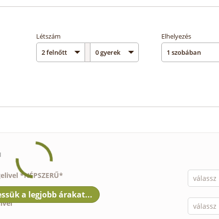
Létszám
Elhelyezés
I
gelivel *NÉPSZERŰ*
ivel