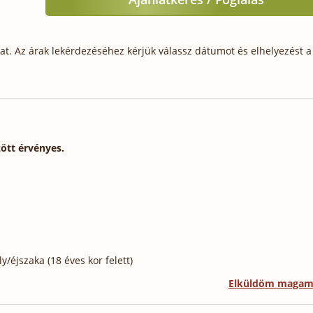
t. Az árak lekérdezéséhez kérjük válassz dátumot és elhelyezést a 
zött érvényes.
/éjszaka (18 éves kor felett)
Elküldöm maga