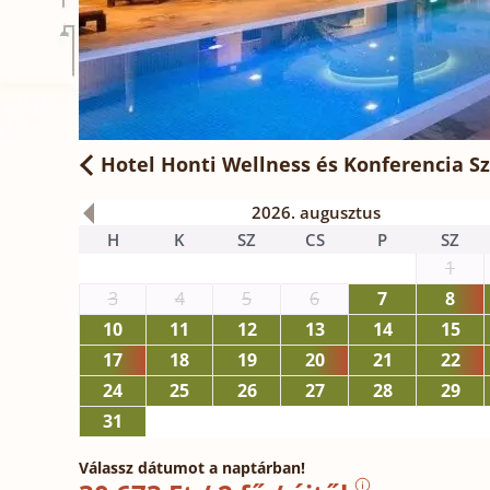
Hotel Honti Wellness és Konferencia Sz
2026. augusztus
H
K
SZ
CS
P
SZ
1
3
4
5
6
7
8
10
11
12
13
14
15
17
18
19
20
21
22
24
25
26
27
28
29
31
Válassz dátumot a naptárban!