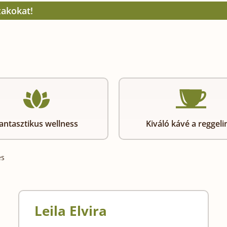
zakokat!
antasztikus wellness
Kiváló kávé a reggeli
és
Leila Elvira