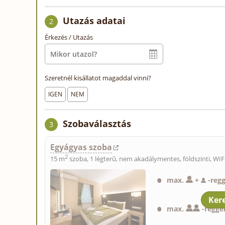
Utazás adatai
2
Érkezés / Utazás
Szeretnél kisállatot magaddal vinni?
IGEN
NEM
Szobaválasztás
3
Egyágyas szoba
2
15 m
szoba, 1 légterű, nem akadálymentes, földszinti, WIF
max.
+
-
reg
max.
-
reggel