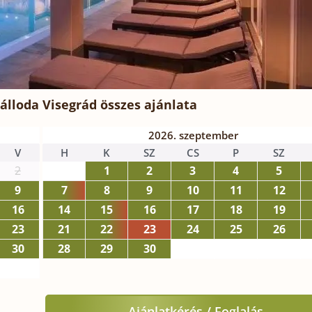
álloda Visegrád
összes ajánlata
2026. szeptember
V
H
K
SZ
CS
P
SZ
2
1
2
3
4
5
9
7
8
9
10
11
12
16
14
15
16
17
18
19
23
21
22
23
24
25
26
30
28
29
30
Ajánlatkérés / Foglalás