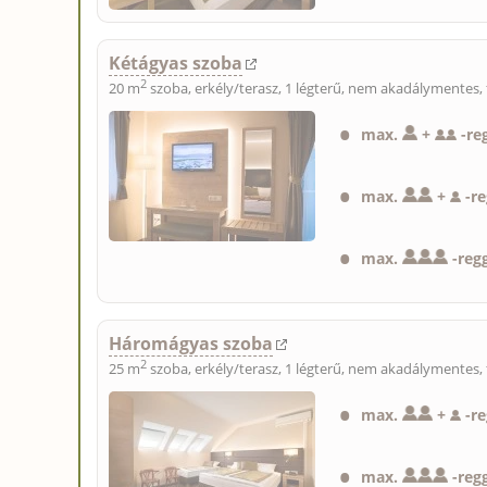
Kétágyas szoba
2
20 m
szoba, erkély/terasz, 1 légterű, nem akadálymentes, 
max.
+
-
re
max.
+
-
r
max.
-
regg
Háromágyas szoba
2
25 m
szoba, erkély/terasz, 1 légterű, nem akadálymentes, 
max.
+
-
re
max.
-
reg