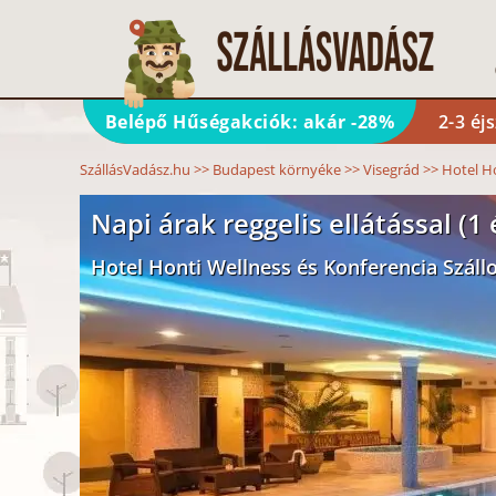
Belépő Hűségakciók: akár -28%
2-3 éj
SzállásVadász.hu
>>
Budapest környéke
>>
Visegrád
>>
Hotel Ho
Napi árak reggelis ellátással (1 
Hotel Honti Wellness és Konferencia Száll