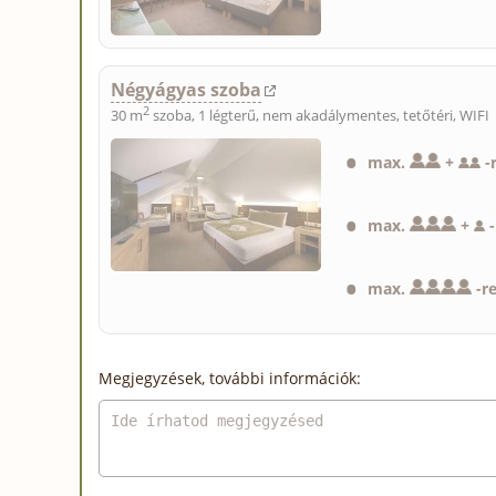
Négyágyas szoba
2
30 m
szoba, 1 légterű, nem akadálymentes, tetőtéri, WIFI
max.
+
-
max.
+
-
max.
-
r
Megjegyzések, további információk: