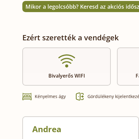
Mikor a legolcsóbb? Keresd az akciós idős
Ezért szerették a vendégek
Bivalyerős WIFI
F
Kényelmes ágy
Gördülékeny kijelentkez
Andrea