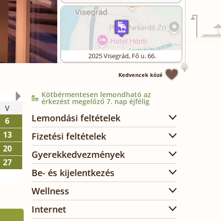
2025
Visegrád
,
Fő u. 66.
Kedvencek közé
Kötbérmentesen lemondható az
2026. október
érkezést megelőző 7. nap éjfélig
V
H
K
SZ
CS
P
SZ
Lemondási feltételek
6
1
2
3
13
5
6
7
8
9
10
Fizetési feltételek
20
12
13
14
15
16
17
Gyerekkedvezmények
27
19
20
21
22
23
24
Be- és kijelentkezés
26
27
28
29
30
31
Wellness
Internet