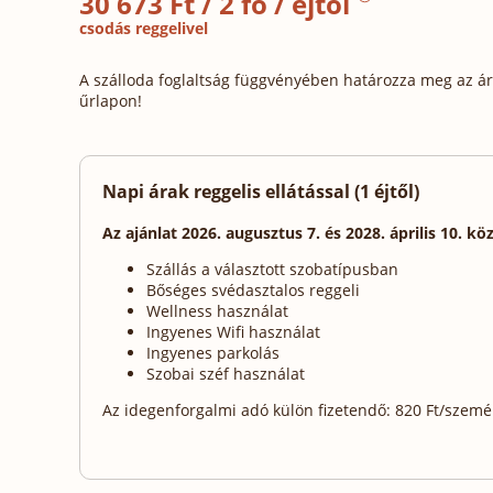
30 673 Ft / 2 fő / éjtől
csodás reggelivel
A szálloda foglaltság függvényében határozza meg az ára
űrlapon!
Napi árak reggelis ellátással (1 éjtől)
Az ajánlat 2026. augusztus 7. és 2028. április 10. kö
Szállás a választott szobatípusban
Bőséges svédasztalos reggeli
Wellness használat
Ingyenes Wifi használat
Ingyenes parkolás
Szobai széf használat
Az idegenforgalmi adó külön fizetendő: 820 Ft/személy