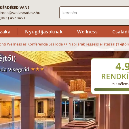
KÉRDÉSED VAN?
iroda@szallasvadasz.hu
(06 1) 457 8450
szaka
Nyugdíjasoknak
Wellness
Család
nti Wellness és Konferencia Szálloda
>>
Napi árak reggelis ellátással (1 éjtől)
éjtől)
4.
oda Visegrád
RENDKÍ
293
vélem