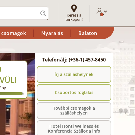
Keress a
térképen!
i csomagok
Nyaralás
Balaton
Telefonálj: (+36-1) 457-8450
9
Írj a szálláshelynek
VÜLI
ény
Csoportos foglalás
További csomagok a
szálláshelyen
Hotel Honti Wellness és
Konferencia Szálloda info