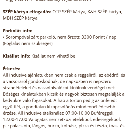
SZÉP kártya elfogadás:
OTP SZÉP kártya, K&H SZÉP kártya,
MBH SZÉP kártya
Parkolás info:
• Sorompóval zárt parkoló, nem őrzött: 3300 Forint / nap
(Foglalás nem szükséges)
Kisállat info:
Kisállat nem vihető be
Étkezés:
All inclusive ajánlatukban nem csak a reggeliről, az ebédről és
a vacsoráról gondoskodnak, de napközben is népszerű
strandételeket és nassolnivalókat kínálnak vendégeiknek.
Bőséges kínálatukban kicsik és nagyok biztosan megtalálják a
kedvükre való fogásokat. A hab a tortán pedig az önfeledt
együttlét, a gondtalan kikapcsolódás mindennél édesebb
érzése. All inclusive ételkínálat: 07:00-10:00 Büféreggeli,
12:00-17:00 Válogatás nemzetközi ételekből, édességekből,
pl.: palacsinta, lángos, hurka, kolbász, pizza és tészta, toast és