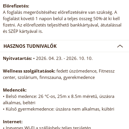
Előrefizetés:
A foglalás megerősítéséhez előrefizetésére van szükség. A
foglalást követő 1 napon belül a teljes összeg 50%-át ki kell
fizetni. Az előrefizetés teljesíthető bankkártyával, átutalással
és SZÉP kártyával is.
HASZNOS TUDNIVALÓK
Nyitvatartás:
• 2026. 04. 23. - 2026. 10. 10.
Wellness szolgáltatások:
fedett úszómedence, Fitnessz
center, szolárium, finnszauna, gyerekmedence
Medencék:
• Belső medence: 26 °C-os, 25m x 8.5m méretű, úszásra
alkalmas, beltéri
• Külső gyermekmedence: úszásra nem alkalmas, kültéri
Internet:
• Ingyenes WI-FI a szálláshely teljes területén