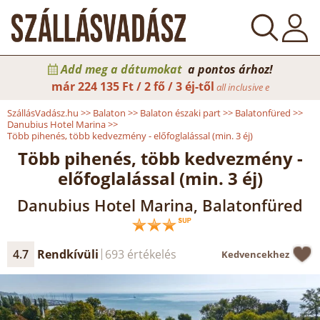
Add meg a dátumokat
a pontos árhoz!
már
224 135 Ft / 2 fő / 3 éj-től
all inclusive e
SzállásVadász.hu
>>
Balaton
>>
Balaton északi part
>>
Balatonfüred
>>
Danubius Hotel Marina
>>
Több pihenés, több kedvezmény - előfoglalással (min. 3 éj)
Több pihenés, több kedvezmény -
előfoglalással (min. 3 éj)
Danubius Hotel Marina, Balatonfüred
4.7
Rendkívüli
693 értékelés
Kedvencekhez