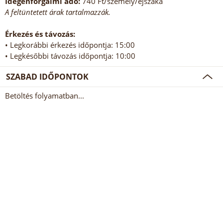
Idegenforgalmi adó:
740 Ft/személy/éjszaka
A feltüntetett árak tartalmazzák.
Érkezés és távozás:
• Legkorábbi érkezés időpontja: 15:00
• Legkésőbbi távozás időpontja: 10:00
SZABAD IDŐPONTOK
Betöltés folyamatban...