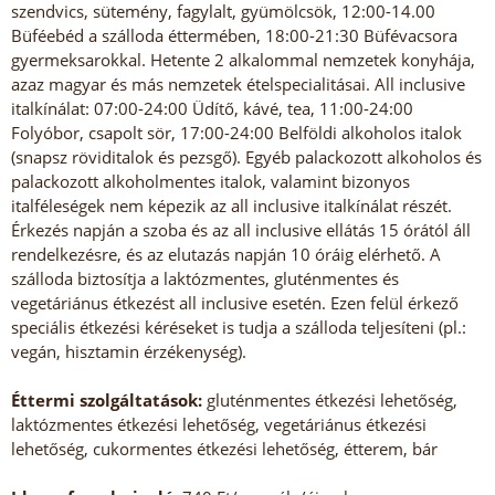
szendvics, sütemény, fagylalt, gyümölcsök, 12:00-14.00
Büféebéd a szálloda éttermében, 18:00-21:30 Büfévacsora
gyermeksarokkal. Hetente 2 alkalommal nemzetek konyhája,
azaz magyar és más nemzetek ételspecialitásai. All inclusive
italkínálat: 07:00-24:00 Üdítő, kávé, tea, 11:00-24:00
Folyóbor, csapolt sör, 17:00-24:00 Belföldi alkoholos italok
(snapsz röviditalok és pezsgő). Egyéb palackozott alkoholos és
palackozott alkoholmentes italok, valamint bizonyos
italféleségek nem képezik az all inclusive italkínálat részét.
Érkezés napján a szoba és az all inclusive ellátás 15 órától áll
rendelkezésre, és az elutazás napján 10 óráig elérhető. A
szálloda biztosítja a laktózmentes, gluténmentes és
vegetáriánus étkezést all inclusive esetén. Ezen felül érkező
speciális étkezési kéréseket is tudja a szálloda teljesíteni (pl.:
vegán, hisztamin érzékenység).
Éttermi szolgáltatások:
gluténmentes étkezési lehetőség,
laktózmentes étkezési lehetőség, vegetáriánus étkezési
lehetőség, cukormentes étkezési lehetőség, étterem, bár