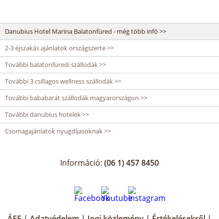
Danubius Hotel Marina Balatonfüred - még több infó >>
2-3 éjszakás ajánlatok országszerte >>
További balatonfüredi szállodák >>
További 3 csillagos wellness szállodák >>
További bababarát szállodák magyarországon >>
További danubius hotelek >>
Csomagajánlatok nyugdíjasoknak >>
Információ:
(06 1) 457 8450
ÁFF
|
Adatvédelem
|
Jogi közlemény
|
Értékelésekről
|