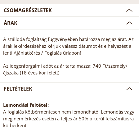
CSOMAGRÉSZLETEK
ÁRAK
A szálloda foglaltság függvényében határozza meg az árat. Az
árak lekérdezéséhez kérjük válassz dátumot és elhelyezést a
lenti Ajánlatkérés / Foglalás űrlapon!
Az idegenforgalmi adót az ár tartalmazza: 740 Ft/személy/
éjszaka (18 éves kor felett)
FELTÉTELEK
Lemondási feltétel:
A foglalás kötbérmentesen nem lemondható. Lemondás vagy
meg nem érkezés esetén a teljes ár 50%-a kerül felszámításra
kötbérként.