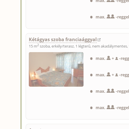
max.
-
reggel
max.
-
regge
Kétágyas szoba franciaággyal
2
15 m
szoba, erkély/terasz, 1 légterű, nem akadálymentes, 
max.
+
-
regg
max.
+
-
regg
max.
-
reggel
max.
-
regge