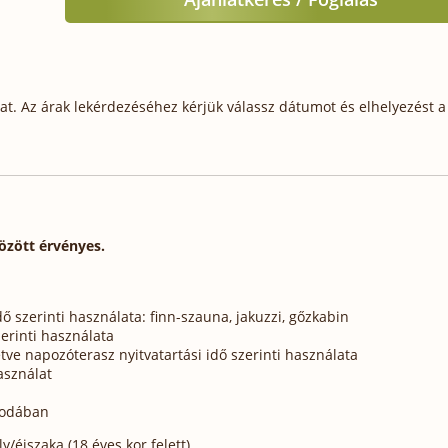
t. Az árak lekérdezéséhez kérjük válassz dátumot és elhelyezést a 
között érvényes.
dő szerinti használata: finn-szauna, jakuzzi, gőzkabin
zerinti használata
tve napozóterasz nyitvatartási idő szerinti használata
asználat
llodában
/éjszaka (18 éves kor felett)