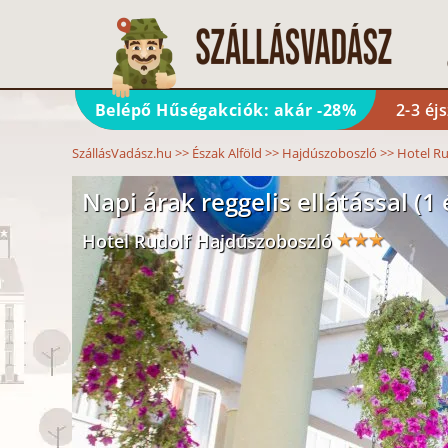
Belépő Hűségakciók: akár -28%
2-3 éj
SzállásVadász.hu
>>
Észak Alföld
>>
Hajdúszoboszló
>>
Hotel Ru
Napi árak reggelis ellátással (1 
Hotel Rudolf Hajdúszoboszló