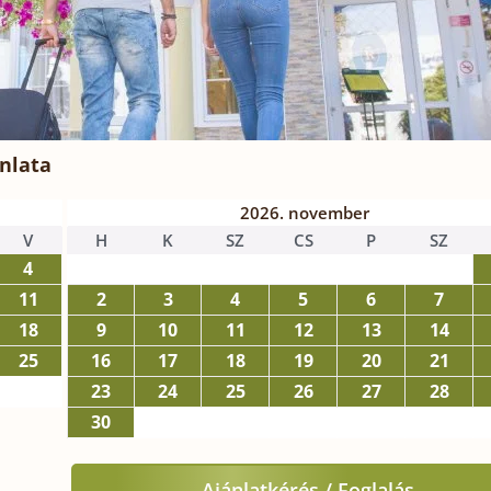
nlata
2026. november
V
H
K
SZ
CS
P
SZ
4
11
2
3
4
5
6
7
18
9
10
11
12
13
14
25
16
17
18
19
20
21
23
24
25
26
27
28
30
Ajánlatkérés / Foglalás