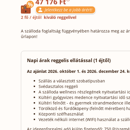
47 176 Ft
Jelentkezz be a jobb árért!
2 fő / éjtől
kiváló reggelivel
A szálloda foglaltság függvényében határozza meg az ára
űrlapon!
Napi árak reggelis ellátással (1 éjtől)
Az ajánlat 2026. október 1. és 2026. december 24. 
Szállás a választott szobatípusban
Svédasztalos reggeli
A szálloda wellness részlegének nyitvatartási i
Kültéri gyógyvizes medence nyitvatartási idő s
Kültéri felnőtt - és gyermek strandmedence ille
Törölköző és fürdőköpeny (felnőtt méretben) h
Központi széfhasználat
Vezeték nélküli internet (WIFI) használat a szá
Az idegenforgalmi adó külön fizetendő: 750 Ft/személy