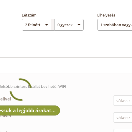
Létszám
Elhelyezés
felsőbb szinten,
kisállat bevihető
, WIFI
elivel
elivel