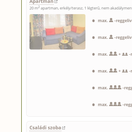
Apartman
2
20 m
apartman, erkély/terasz, 1 légterű, nem akadályment
max.
-
reggeli
max.
-
reggeliv
max.
+
-
max.
+
-
max.
-
regg
max.
-
regg
Családi szoba