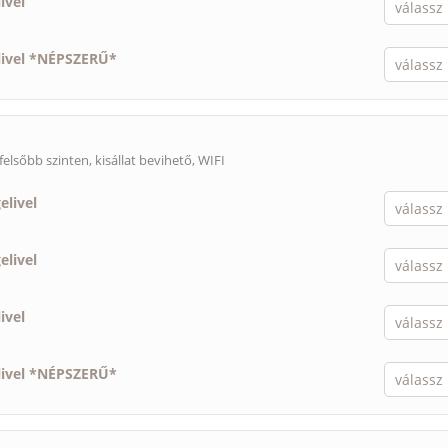
ivel
livel *NÉPSZERŰ*
felsőbb szinten,
kisállat bevihető
, WIFI
elivel
elivel
ivel
livel *NÉPSZERŰ*