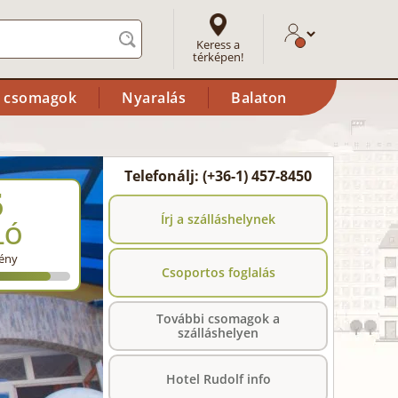
Keress a
térképen!
i csomagok
Nyaralás
Balaton
Telefonálj: (+36-1) 457-8450
5
Írj a szálláshelynek
LÓ
ény
Csoportos foglalás
További csomagok a
szálláshelyen
Hotel Rudolf info