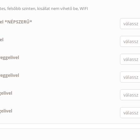
es, felsőbb szinten,
kisállat nem vihető be
, WIFI
vel *NÉPSZERŰ*
el
reggelivel
reggelivel
elivel
elivel