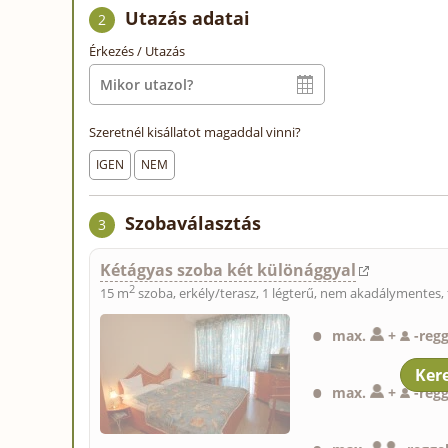
Utazás adatai
2
Érkezés / Utazás
Szeretnél kisállatot magaddal vinni?
IGEN
NEM
Szobaválasztás
3
Kétágyas szoba két különággyal
2
15 m
szoba, erkély/terasz, 1 légterű, nem akadálymentes, 
max.
+
-
regg
max.
+
-
regg