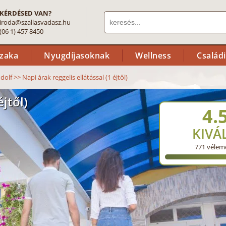
KÉRDÉSED VAN?
iroda@szallasvadasz.hu
(06 1) 457 8450
szaka
Nyugdíjasoknak
Wellness
Család
dolf
>>
Napi árak reggelis ellátással (1 éjtől)
éjtől)
4.
KIVÁ
771
vélem