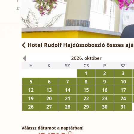
Hotel Rudolf Hajdúszoboszló
összes ajá
2026. október
H
K
SZ
CS
P
SZ
1
2
3
5
6
7
8
9
10
12
13
14
15
16
17
19
20
21
22
23
24
26
27
28
29
30
31
Válassz dátumot a naptárban!