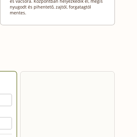
és vacsora. Központban helyezkedik el, mégis
nyugodt és pihentető, zajtól, forgatagtól
mentes.