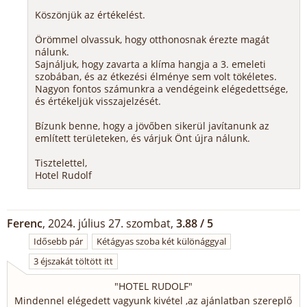
Köszönjük az értékelést.
Örömmel olvassuk, hogy otthonosnak érezte magát
nálunk.
Sajnáljuk, hogy zavarta a klíma hangja a 3. emeleti
szobában, és az étkezési élménye sem volt tökéletes.
Nagyon fontos számunkra a vendégeink elégedettsége,
és értékeljük visszajelzését.
Bízunk benne, hogy a jövőben sikerül javítanunk az
említett területeken, és várjuk Önt újra nálunk.
Tisztelettel,
Hotel Rudolf
Ferenc
, 2024. július 27. szombat,
3.88 / 5
Idősebb pár
Kétágyas szoba két különággyal
3 éjszakát töltött itt
"
HOTEL RUDOLF
"
Mindennel elégedett vagyunk kivétel ,az ajánlatban szereplő