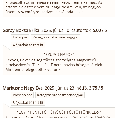
kifogásolható, pihenésre semmiképp nem alkalmas. Az
éttermi választék nem túl nagy, de ami van, az nagyon
finom. A személyzet kedves, a szálloda tiszta.
Garay-Baksa Erika
, 2025. július 10. csütörtök,
5.00 / 5
Fiatal pár
Kétágyas szoba franciaággyal
4 éjszakát töltött itt
"
SZUPER NAPOK
"
Kedves, udvarias segítőkész személyzet. Nagyszerű
elhelyezkedés. Tisztaság. Finom, házias bőséges ételek.
Mindennel elégedettek voltunk.
Márkusné Nagy Éva
, 2025. június 23. hétfő,
3.75 / 5
Idősebb pár
Kétágyas szoba franciaággyal
3 éjszakát töltött itt
"
EGY PIHENTETŐ HÉTVÉGÉT TÖLTÖTTÜNK EL☺️
"
Az ágy a 112 szobába nagyon rossz,a törölközőt és köntösők