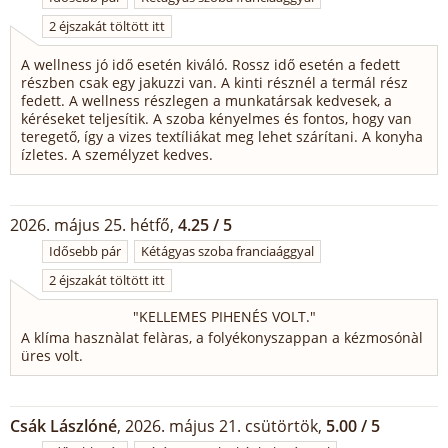
2 éjszakát töltött itt
A wellness jó idő esetén kiváló. Rossz idő esetén a fedett
részben csak egy jakuzzi van. A kinti résznél a termál rész
fedett. A wellness részlegen a munkatársak kedvesek, a
kéréseket teljesítik. A szoba kényelmes és fontos, hogy van
teregető, így a vizes textíliákat meg lehet szárítani. A konyha
ízletes. A személyzet kedves.
2026. május 25. hétfő,
4.25 / 5
Idősebb pár
Kétágyas szoba franciaággyal
2 éjszakát töltött itt
"
KELLEMES PIHENÉS VOLT.
"
A klíma hasznàlat felàras, a folyékonyszappan a kézmosónàl
üres volt.
Csák Lászlóné
, 2026. május 21. csütörtök,
5.00 / 5