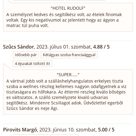
"
HOTEL RUDOLF
"
A személyzet kedves és segítőkész volt, az ételek finomak
voltak. Egy kis negatívumot az jelentett hogy az ágyon a
matrac túl puha volt.
Szűcs Sándor
, 2023. július 01. szombat,
4.88 / 5
Idősebb pár
Kétágyas szoba franciaággyal
4 éjszakát töltött itt
"
SUPER.....
"
A vártnal jobb volt a szálláshelyhangulatos erkelyes tiszta
szoba a wellnes részleg kellemes nagyon odafigyelnek a viz
tisztaságara es hõfokara. Az éttermi reszleg kiválo bõséges
es változatos. A szálló személyzete kivaló udvarias
segítõkész. Mindenre 5csillagot adok. Ûdvõzlettel egerbõl
Szûcs Sándor es neje Ági.
Pirovits Margó
, 2023. június 10. szombat,
5.00 / 5