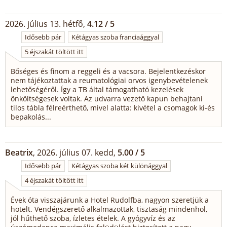
2026. július 13. hétfő,
4.12 / 5
Idősebb pár
Kétágyas szoba franciaággyal
5 éjszakát töltött itt
Bőséges és finom a reggeli és a vacsora. Bejelentkezéskor
nem tájékoztattak a reumatológiai orvos igenybevételenek
lehetőségéről. Így a TB által támogatható kezelések
önköltségesek voltak. Az udvarra vezető kapun behajtani
tilos tábla félreérthető, mivel alatta: kivétel a csomagok ki-és
bepakolás...
Beatrix
, 2026. július 07. kedd,
5.00 / 5
Idősebb pár
Kétágyas szoba két különággyal
4 éjszakát töltött itt
Évek óta visszajárunk a Hotel Rudolfba, nagyon szeretjük a
hotelt. Vendégszerető alkalmazottak, tisztaság mindenhol,
jól hűthető szoba, ízletes ételek. A gyógyvíz és az