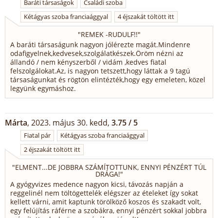
Baráti társaságok
Családi szoba
Kétágyas szoba franciaággyal
4 éjszakát töltött itt
"
REMEK -RUDULF!!
"
A baráti társaságunk nagyon jólérezte magát.Mindenre
odafigyelnek,kedvesek,szolgálatkészek.Öröm nézni az
állandó / nem kényszerből / vidám ,kedves fiatal
felszolgálokat.Az, is nagyon tetszett,hogy láttak a 9 tagú
társaságunkat és rögtön elintézték,hogy egy emeleten, közel
legyünk egymáshoz.
Márta
, 2023. május 30. kedd,
3.75 / 5
Fiatal pár
Kétágyas szoba franciaággyal
2 éjszakát töltött itt
"
ELMENT...DE JOBBRA SZÁMÍTOTTUNK, ENNYI PÉNZÉRT TÚL
DRÁGA!
"
A gyógyvizes medence nagyon kicsi, távozás napján a
reggelinél nem töltögettelék elégszer az ételeket így sokat
kellett várni, amit kaptunk törölköző koszos és szakadt volt,
egy felújítás ráférne a szobákra, ennyi pénzért sokkal jobbra