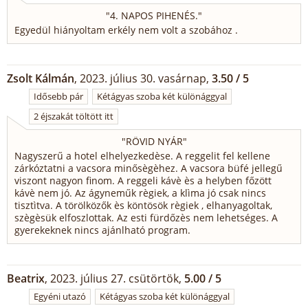
"
4. NAPOS PIHENÉS.
"
Egyedül hiányoltam erkély nem volt a szobához .
Zsolt Kálmán
, 2023. július 30. vasárnap,
3.50 / 5
Idősebb pár
Kétágyas szoba két különággyal
2 éjszakát töltött itt
"
RÖVID NYÁR
"
Nagyszerű a hotel elhelyezkedèse. A reggelit fel kellene
zárkóztatni a vacsora minősègèhez. A vacsora büfé jellegű
viszont nagyon finom. A reggeli kávè ès a helyben főzött
kávè nem jó. Az ágyneműk règiek, a klìma jó csak nincs
tisztìtva. A törölközők ès köntösök règiek , elhanyagoltak,
szègèsük elfoszlottak. Az esti fürdőzès nem lehetséges. A
gyerekeknek nincs ajánlható program.
Beatrix
, 2023. július 27. csütörtök,
5.00 / 5
Egyéni utazó
Kétágyas szoba két különággyal