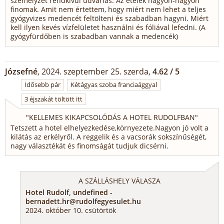
személyzet rendkívül udvarias. Az ételek nagyon-nagyon
finomak. Amit nem értettem, hogy miért nem lehet a teljes
gyógyvizes medencét feltölteni és szabadban hagyni. Miért
kell ilyen kevés vízfelületet használni és fóliával lefedni. (A
gyógyfürdőben is szabadban vannak a medencék)
Józsefné
, 2024. szeptember 25. szerda,
4.62 / 5
Idősebb pár
Kétágyas szoba franciaággyal
3 éjszakát töltött itt
"
KELLEMES KIKAPCSOLÓDÁS A HOTEL RUDOLFBAN
"
Tetszett a hotel elhelyezkedése,környezete.Nagyon jó volt a
kilátás az erkélyről. A reggelik és a vacsorák sokszínűségét,
nagy választékát és finomságát tudjuk dicsérni.
A SZÁLLÁSHELY VÁLASZA
Hotel Rudolf, undefined -
bernadett.hr@rudolfegyesulet.hu
2024. október 10. csütörtök