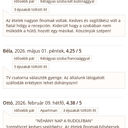
Idősebb pár
Kétágyas szoba két különággyal
3 éjszakát töltött itt
Az ételek nagyon finomak voltak. Kedves és segítőkész volt a
fiatal hölgy a recepción. Kiderült hogy a szobában nem
működik a hűtő, hozott egy másikat. Köszönjük szépen!
Béla
, 2026. május 01. péntek,
4.25 / 5
Idősebb pár
Kétágyas szoba franciaággyal
5 éjszakát töltött itt
TV csatorna vàlaszték gyenge. Az àltalunk làtogatott
szállodák erkélyein lehet dohányozni!
Ottó
, 2026. február 09. hétfő,
4.38 / 5
Idősebb pár
Apartman
3 éjszakát töltött itt
"
NÉHÁNY NAP A RUDOLFBAN
"
Személyzet kedves,segitőgész. Az ételek finomak,bőségesek.