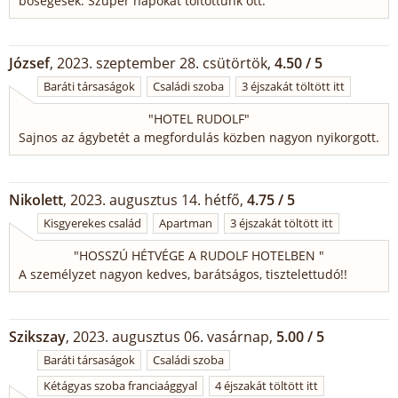
bőségesek. Szuper napokat töltöttünk ott.
József
, 2023. szeptember 28. csütörtök,
4.50 / 5
Baráti társaságok
Családi szoba
3 éjszakát töltött itt
"
HOTEL RUDOLF
"
Sajnos az ágybetét a megfordulás közben nagyon nyikorgott.
Nikolett
, 2023. augusztus 14. hétfő,
4.75 / 5
Kisgyerekes család
Apartman
3 éjszakát töltött itt
"
HOSSZÚ HÉTVÉGE A RUDOLF HOTELBEN
"
A személyzet nagyon kedves, barátságos, tisztelettudó!!
Szikszay
, 2023. augusztus 06. vasárnap,
5.00 / 5
Baráti társaságok
Családi szoba
Kétágyas szoba franciaággyal
4 éjszakát töltött itt