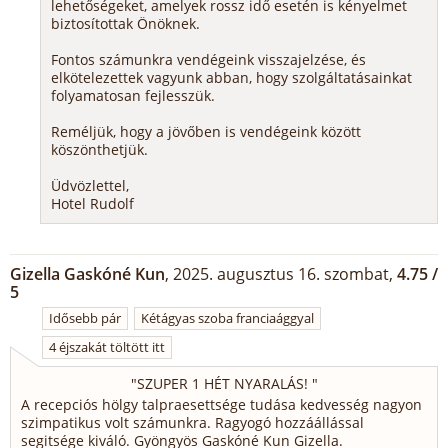
lehetőségeket, amelyek rossz idő esetén is kényelmet
biztosítottak Önöknek.
Fontos számunkra vendégeink visszajelzése, és
elkötelezettek vagyunk abban, hogy szolgáltatásainkat
folyamatosan fejlesszük.
Reméljük, hogy a jövőben is vendégeink között
köszönthetjük.
Üdvözlettel,
Hotel Rudolf
Gizella Gaskóné Kun
, 2025. augusztus 16. szombat,
4.75 /
5
Idősebb pár
Kétágyas szoba franciaággyal
4 éjszakát töltött itt
"
SZUPER 1 HÉT NYARALÁS!
"
A recepciós hölgy talpraesettsége tudása kedvesség nagyon
szimpatikus volt számunkra. Ragyogó hozzáállással
segitsége kiváló. Gyöngyös Gaskóné Kun Gizella.