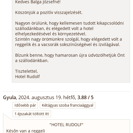
Kedves Balga Józsefné!
Köszönjük a pozitív visszajelzését.
Nagyon örülünk, hogy kellemesen tudott kikapcsolódni
szállodánkban, és elégedett volt a hotel
elhelyezkedésével és környezetével.
Szintén nagy örömünkre szolgál, hogy elégedett volt a
reggelik és a vacsorák sokszínűségével és ízvilágával.
Bízunk benne, hogy hamarosan újra üdvözölhetjük Önt
a szállodánkban.
Tisztelettel,
Hotel Rudolf
Gyula
, 2024. augusztus 19. hétfő,
3.88 / 5
Idősebb pár
Kétágyas szoba franciaággyal
1 éjszakát töltött itt
"
HOTEL RUDOLF
"
Későn van a reggeli