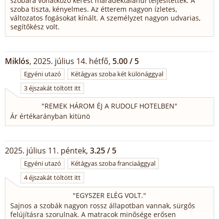
szobára vonatkozó kérést maradéktalanul teljesítették. A
szoba tiszta, kényelmes. Az étterem nagyon ízletes,
változatos fogásokat kínált. A személyzet nagyon udvarias,
segítőkész volt.
Miklós
, 2025. július 14. hétfő,
5.00 / 5
Egyéni utazó
Kétágyas szoba két különággyal
3 éjszakát töltött itt
"
REMEK HÁROM ÉJ A RUDOLF HOTELBEN
"
Ár értékarányban kitünö
2025. július 11. péntek,
3.25 / 5
Egyéni utazó
Kétágyas szoba franciaággyal
4 éjszakát töltött itt
"
EGYSZER ELÉG VOLT.
"
Sajnos a szobák nagyon rossz állapotban vannak, sürgős
felújításra szorulnak. A matracok minősége erősen