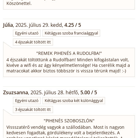
Köszönettel.
Júlia
, 2025. július 29. kedd,
4.25 / 5
Egyéni utazó
Kétágyas szoba franciaággyal
4 éjszakát töltött itt
"
REMEK PIHENÉS A RUDOLFBA!
"
4 éjszakát töltöttünk a Rudolfban! Minden kifogástalan volt,
kivéve a wifi és az ágy kényelmetlensége! Ha cserélik majd a
matracokat akkor biztos többször is vissza térünk majd! :-)
Zsuzsanna
, 2025. július 28. hétfő,
5.00 / 5
Egyéni utazó
Kétágyas szoba két különággyal
3 éjszakát töltött itt
"
PIHENÉS SZOBOSZLÓN
"
Vissszatérő vendég vagyok a szállodában. Most is nagyon
kedvesen fogadtak, gördülékeny volt a bejelentkezés. A