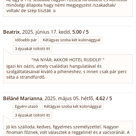
minőségi állapota hagy némi megjegyzést /szakadtak/
voltak/ de szép tiszták ☺️
Beatrix
, 2025. június 17. kedd,
5.00 / 5
Idősebb pár
Kétágyas szoba két különággyal
3 éjszakát töltött itt
"
HA NYÁR, AKKOR HOTEL RUDOLF!
"
Igazi kis oázis, amely családias hangulatával és
szolgáltatásaival kiváló a pihenéshez, s innen csak pár perc
séta a strandfürdő.
Béláné Marianna
, 2025. május 05. hétfő,
4.62 / 5
Egyéni utazó
Kétágyas szoba két különággyal
3 éjszakát töltött itt
Jó kis szálloda, kedves, figyelmes személyzettel. Nagyon
finoman főznek, volt választek a reggelinél és a vacsoránál. A