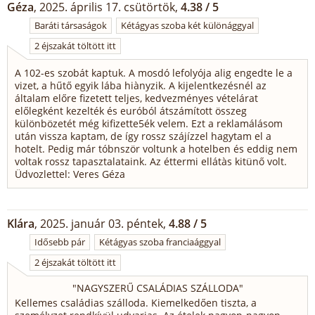
Géza
, 2025. április 17. csütörtök,
4.38 / 5
Baráti társaságok
Kétágyas szoba két különággyal
2 éjszakát töltött itt
A 102-es szobát kaptuk. A mosdó lefolyója alig engedte le a
vizet, a hűtő egyik lába hiànyzik. A kijelentkezésnél az
általam előre fizetett teljes, kedvezményes vételárat
előlegként kezelték és euróból átszámított összeg
különbözetét még kifizette5ék velem. Ezt a reklamálásom
után vissza kaptam, de így rossz szájízzel hagytam el a
hotelt. Pedig már tóbnször voltunk a hotelben és eddig nem
voltak rossz tapasztalataink. Az éttermi ellátàs kitünő volt.
Üdvozlettel: Veres Géza
Klára
, 2025. január 03. péntek,
4.88 / 5
Idősebb pár
Kétágyas szoba franciaággyal
2 éjszakát töltött itt
"
NAGYSZERŰ CSALÁDIAS SZÁLLODA
"
Kellemes családias szálloda. Kiemelkedően tiszta, a