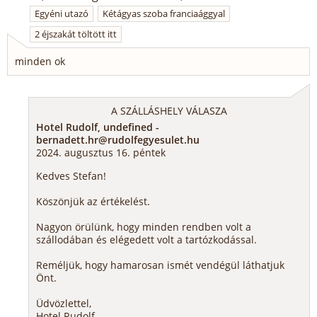
Egyéni utazó
Kétágyas szoba franciaággyal
2 éjszakát töltött itt
minden ok
A SZÁLLÁSHELY VÁLASZA
Hotel Rudolf, undefined -
bernadett.hr@rudolfegyesulet.hu
2024. augusztus 16. péntek
Kedves Stefan!
Köszönjük az értékelést.
Nagyon örülünk, hogy minden rendben volt a
szállodában és elégedett volt a tartózkodással.
Reméljük, hogy hamarosan ismét vendégül láthatjuk
Önt.
Üdvözlettel,
Hotel Rudolf