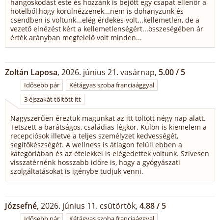
hangoskodást este és hozzánk is bejött egy csapat ellenőr a
hotelből,hogy körülnézzenek...nem is dohanyzunk és
csendben is voltunk...elég érdekes volt...kellemetlen, de a
vezető elnézést kért a kellemetlenségért...összeségében ár
érték arányban megfelelő volt minden...
Zoltán Laposa
, 2026. június 21. vasárnap,
5.00 / 5
Idősebb pár
Kétágyas szoba franciaággyal
3 éjszakát töltött itt
Nagyszerűen éreztük magunkat az itt töltött négy nap alatt.
Tetszett a barátságos, családias légkör. Külön is kiemelem a
recepciósok illetve a teljes személyzet kedvességét,
segítőkészségét. A wellness is átlagon felüli ebben a
kategóriában és az ételekkel is elégedettek voltunk. Szívesen
visszatérnénk hosszabb időre is, hogy a gyógyászati
szolgáltatásokat is igénybe tudjuk venni.
Józsefné
, 2026. június 11. csütörtök,
4.88 / 5
Idősebb pár
Kétágyas szoba franciaággyal