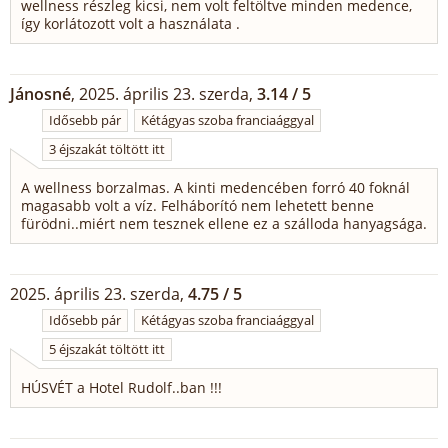
wellness részleg kicsi, nem volt feltöltve minden medence,
így korlátozott volt a használata .
Jánosné
, 2025. április 23. szerda,
3.14 / 5
Idősebb pár
Kétágyas szoba franciaággyal
3 éjszakát töltött itt
A wellness borzalmas. A kinti medencében forró 40 foknál
magasabb volt a víz. Felháborító nem lehetett benne
fürödni..miért nem tesznek ellene ez a szálloda hanyagsága.
2025. április 23. szerda,
4.75 / 5
Idősebb pár
Kétágyas szoba franciaággyal
5 éjszakát töltött itt
HÚSVÉT a Hotel Rudolf..ban !!!