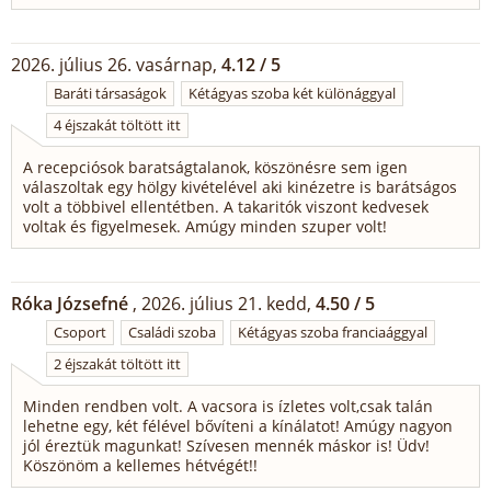
2026. július 26. vasárnap,
4.12 / 5
Baráti társaságok
Kétágyas szoba két különággyal
4 éjszakát töltött itt
A recepciósok baratságtalanok, köszönésre sem igen
válaszoltak egy hölgy kivételével aki kinézetre is barátságos
volt a többivel ellentétben. A takaritók viszont kedvesek
voltak és figyelmesek. Amúgy minden szuper volt!
Róka Józsefné
, 2026. július 21. kedd,
4.50 / 5
Csoport
Családi szoba
Kétágyas szoba franciaággyal
2 éjszakát töltött itt
Minden rendben volt. A vacsora is ízletes volt,csak talán
lehetne egy, két félével bővíteni a kínálatot! Amúgy nagyon
jól éreztük magunkat! Szívesen mennék máskor is! Üdv!
Köszönöm a kellemes hétvégét!!