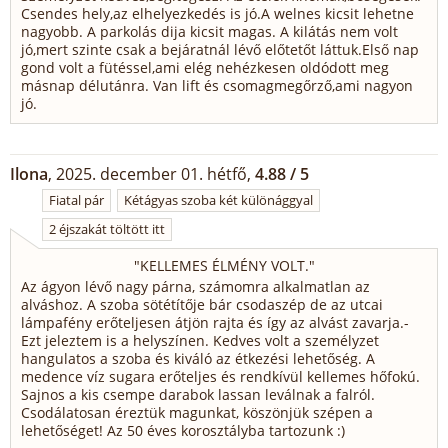
Csendes hely,az elhelyezkedés is jó.A welnes kicsit lehetne
nagyobb. A parkolás dija kicsit magas. A kilátás nem volt
jó,mert szinte csak a bejáratnál lévő előtetőt láttuk.Első nap
gond volt a fütéssel,ami elég nehézkesen oldódott meg
másnap délutánra. Van lift és csomagmegőrző,ami nagyon
jó.
Ilona
, 2025. december 01. hétfő,
4.88 / 5
Fiatal pár
Kétágyas szoba két különággyal
2 éjszakát töltött itt
"
KELLEMES ÉLMÉNY VOLT.
"
Az ágyon lévő nagy párna, számomra alkalmatlan az
alváshoz. A szoba sötétítője bár csodaszép de az utcai
lámpafény erőteljesen átjön rajta és így az alvást zavarja.-
Ezt jeleztem is a helyszínen. Kedves volt a személyzet
hangulatos a szoba és kiváló az étkezési lehetőség. A
medence víz sugara erőteljes és rendkívül kellemes hőfokú.
Sajnos a kis csempe darabok lassan leválnak a falról.
Csodálatosan éreztük magunkat, köszönjük szépen a
lehetőséget! Az 50 éves korosztályba tartozunk :)