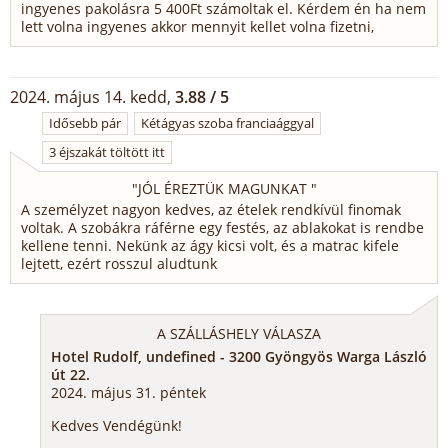
ingyenes pakolásra 5 400Ft számoltak el. Kérdem én ha nem
lett volna ingyenes akkor mennyit kellet volna fizetni,
2024. május 14. kedd,
3.88 / 5
Idősebb pár
Kétágyas szoba franciaággyal
3 éjszakát töltött itt
"
JÓL ÉREZTÜK MAGUNKAT
"
A személyzet nagyon kedves, az ételek rendkívül finomak
voltak. A szobákra ráférne egy festés, az ablakokat is rendbe
kellene tenni. Nekünk az ágy kicsi volt, és a matrac kifele
lejtett, ezért rosszul aludtunk
A SZÁLLÁSHELY VÁLASZA
Hotel Rudolf, undefined - 3200 Gyöngyös Warga László
út 22.
2024. május 31. péntek
Kedves Vendégünk!