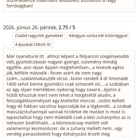
úszómedence maximális felüdülést biztosított a nagy
forróságban!
2026. június 26. péntek,
2.75 / 5
Család nagyobb gyerekkel
Kétágyas szoba két különággyal
4 éjszakát töltött itt
Már nyaraltunk itt , ahhoz képest a félpanzió szegényesebb
volt, gyümölcskosár nagyon gyenge, sütemény mindig
egyféle, azis olyan éppen meglehetősen...a levesek egész
jók, kétféle második , finom azért de nem nagy
szám...szalámiválaszték olcsó...külön rendelt 4 dl limonádé
1400 sehol benne gyümölcs csak színezett víz....a szobában
az ágy olyan mértékben nyikorog hogy zavaró...éjjelre a
hűtőt kihuztuk mert nem lehet a hörgésétől aludni, a
felszolgálószemélyzet egy kivétellel morcos ..szólni kellett
hogy 40 fokban vacsihoz kapcsolják be a légkondit...a szobak
masszázstuhannyal vannak hirdetve de maskor is most is
tapasztaltuk hogy nem működik csak a kézi zuhanyrész az is
nehezen beállitható....a kézmosócsap mellett volt
valamennyi kezmosószer, de a zuhany mellett nem...egy
vendég panaszkodott hogy dohányzást érzett meg