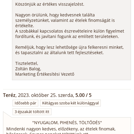
Köszönjük az értékes visszajelzést.
Nagyon örülünk, hogy kedvesnek találta
személyzetünket, valamint az ételek finomságát is
értékelte.
A szobákkal kapcsolatos észrevételeire külön figyelmet
fordítunk, és javítani fogunk az említett területeken.
Reméljük, hogy lesz lehetősége újra felkeresni minket,
és tapasztalni az általunk tett fejlesztéseket.
Tisztelettel,
Zoltán Balog,
Marketing Értékesítési Vezető
Teréz
, 2023. október 25. szerda,
5.00 / 5
Idősebb pár
Kétágyas szoba két különággyal
3 éjszakát töltött itt
"
NYUGALOM, PIHENÉS, TÖLTŐDÉS
"
Mindenki nagyon kedves, előzékeny, az ételek finomak,