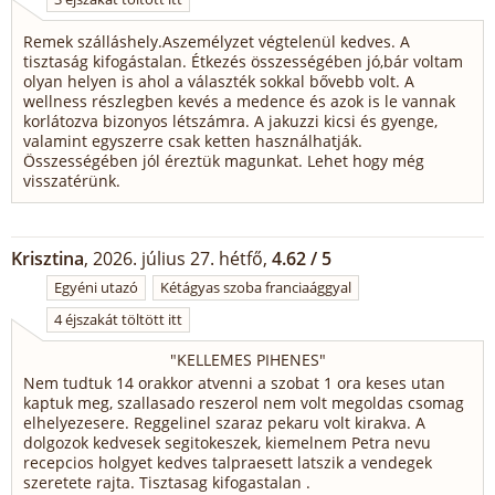
Remek szálláshely.Aszemélyzet végtelenül kedves. A
tisztaság kifogástalan. Étkezés összességében jó,bár voltam
olyan helyen is ahol a választék sokkal bővebb volt. A
wellness részlegben kevés a medence és azok is le vannak
korlátozva bizonyos létszámra. A jakuzzi kicsi és gyenge,
valamint egyszerre csak ketten használhatják.
Összességében jól éreztük magunkat. Lehet hogy még
visszatérünk.
Krisztina
, 2026. július 27. hétfő,
4.62 / 5
Egyéni utazó
Kétágyas szoba franciaággyal
4 éjszakát töltött itt
"
KELLEMES PIHENES
"
Nem tudtuk 14 orakkor atvenni a szobat 1 ora keses utan
kaptuk meg, szallasado reszerol nem volt megoldas csomag
elhelyezesere. Reggelinel szaraz pekaru volt kirakva. A
dolgozok kedvesek segitokeszek, kiemelnem Petra nevu
recepcios holgyet kedves talpraesett latszik a vendegek
szeretete rajta. Tisztasag kifogastalan .