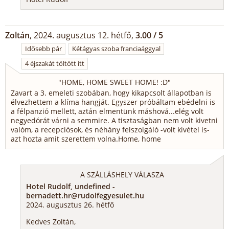
Zoltán
, 2024. augusztus 12. hétfő,
3.00 / 5
Idősebb pár
Kétágyas szoba franciaággyal
4 éjszakát töltött itt
"
HOME, HOME SWEET HOME! :D
"
Zavart a 3. emeleti szobában, hogy kikapcsolt állapotban is
élvezhettem a klíma hangját. Egyszer próbáltam ebédelni is
a félpanzió mellett, aztán elmentünk máshová...elég volt
negyedórát várni a semmire. A tisztaságban nem volt kivetni
valóm, a recepciósok, és néhány felszolgáló -volt kivétel is-
azt hozta amit szerettem volna.Home, home
A SZÁLLÁSHELY VÁLASZA
Hotel Rudolf, undefined -
bernadett.hr@rudolfegyesulet.hu
2024. augusztus 26. hétfő
Kedves Zoltán,