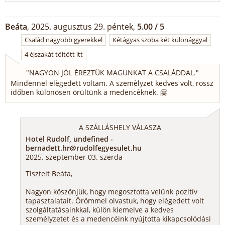
Beáta
, 2025. augusztus 29. péntek,
5.00 / 5
Család nagyobb gyerekkel
Kétágyas szoba két különággyal
4 éjszakát töltött itt
"
NAGYON JÓL ÈREZTÜK MAGUNKAT A CSALÁDDAL.
"
Mindennel elègedett voltam. A szemèlyzet kedves volt, rossz
időben különösen örültünk a medencèknek. 🤗
A SZÁLLÁSHELY VÁLASZA
Hotel Rudolf, undefined -
bernadett.hr@rudolfegyesulet.hu
2025. szeptember 03. szerda
Tisztelt Beáta,
Nagyon köszönjük, hogy megosztotta velünk pozitív
tapasztalatait. Örömmel olvastuk, hogy elégedett volt
szolgáltatásainkkal, külön kiemelve a kedves
személyzetet és a medencéink nyújtotta kikapcsolódási