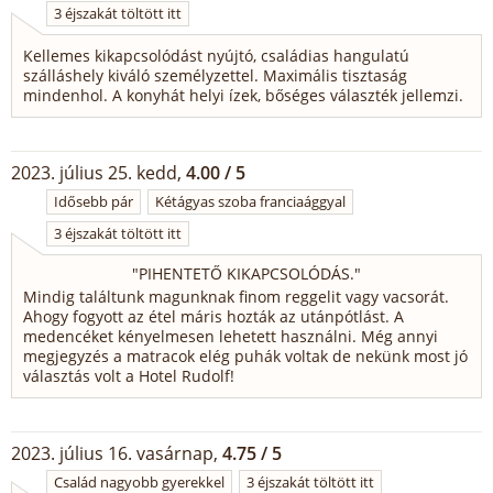
3 éjszakát töltött itt
Kellemes kikapcsolódást nyújtó, családias hangulatú
szálláshely kiváló személyzettel. Maximális tisztaság
mindenhol. A konyhát helyi ízek, bőséges választék jellemzi.
2023. július 25. kedd,
4.00 / 5
Idősebb pár
Kétágyas szoba franciaággyal
3 éjszakát töltött itt
"
PIHENTETŐ KIKAPCSOLÓDÁS.
"
Mindig találtunk magunknak finom reggelit vagy vacsorát.
Ahogy fogyott az étel máris hozták az utánpótlást. A
medencéket kényelmesen lehetett használni. Még annyi
megjegyzés a matracok elég puhák voltak de nekünk most jó
választás volt a Hotel Rudolf!
2023. július 16. vasárnap,
4.75 / 5
Család nagyobb gyerekkel
3 éjszakát töltött itt