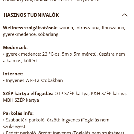
HASZNOS TUDNIVALÓK
Wellness szolgáltatások:
szauna, infraszauna, finnszauna,
gyerekmedence, sóbarlang
Medencék:
• gyerek medence: 23 °C-os, 5m x 5m méretű, úszásra nem
alkalmas, kültéri
Internet:
• Ingyenes WI-FI a szobákban
SZÉP kártya elfogadás:
OTP SZÉP kártya, K&H SZÉP kártya,
MBH SZÉP kártya
Parkolás info:
• Szabadtéri parkoló, őrzött: ingyenes (Foglalás nem
szükséges)
• Fedett parkoló, őrzött: ingyenes (Foglalás nem szükséges)