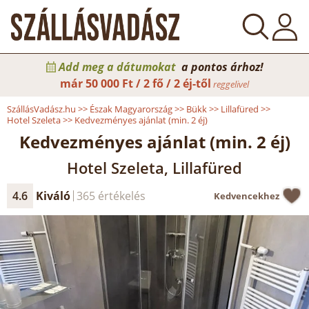
Add meg a dátumokat
a pontos árhoz!
már
50 000 Ft / 2 fő / 2 éj-től
reggelivel
SzállásVadász.hu
>>
Észak Magyarország
>>
Bükk
>>
Lillafüred
>>
Hotel Szeleta
>>
Kedvezményes ajánlat (min. 2 éj)
Kedvezményes ajánlat (min. 2 éj)
Hotel Szeleta, Lillafüred
4.6
Kiváló
365 értékelés
Kedvencekhez