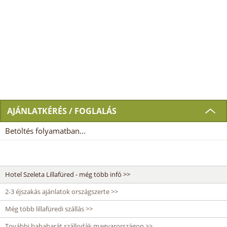
AJÁNLATKÉRÉS / FOGLALÁS
Betöltés folyamatban...
Hotel Szeleta Lillafüred - még több infó >>
2-3 éjszakás ajánlatok országszerte >>
Még több lillafüredi szállás >>
További bababarát szállodák magyarországon >>