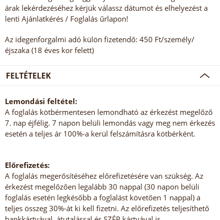
árak lekérdezéséhez kérjük válassz dátumot és elhelyezést a
lenti Ajánlatkérés / Foglalás űrlapon!
Az idegenforgalmi adó külön fizetendő: 450 Ft/személy/
éjszaka (18 éves kor felett)
FELTÉTELEK
Lemondási feltétel:
A foglalás kötbérmentesen lemondható az érkezést megelőző
7. nap éjfélig. 7 napon belüli lemondás vagy meg nem érkezés
esetén a teljes ár 100%-a kerül felszámításra kötbérként.
Előrefizetés:
A foglalás megerősítéséhez előrefizetésére van szükség. Az
érkezést megelőzően legalább 30 nappal (30 napon belüli
foglalás esetén legkésőbb a foglalást követően 1 nappal) a
teljes összeg 30%-át ki kell fizetni. Az előrefizetés teljesíthető
bankkártyával, átutalással és SZÉP kártyával is.