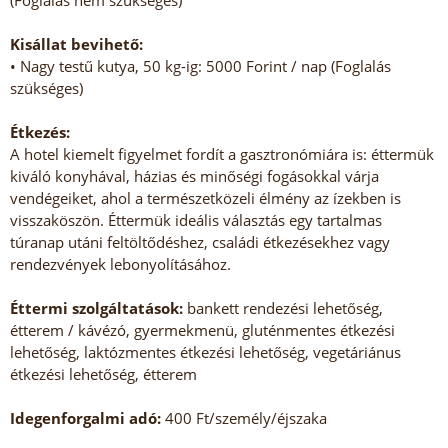
(Foglalás nem szükséges)
Kisállat bevihető:
• Nagy testű kutya, 50 kg-ig: 5000 Forint / nap (Foglalás
szükséges)
Étkezés:
A hotel kiemelt figyelmet fordít a gasztronómiára is: éttermük
kiváló konyhával, házias és minőségi fogásokkal várja
vendégeiket, ahol a természetközeli élmény az ízekben is
visszaköszön. Éttermük ideális választás egy tartalmas
túranap utáni feltöltődéshez, családi étkezésekhez vagy
rendezvények lebonyolításához.
Éttermi szolgáltatások:
bankett rendezési lehetőség,
étterem / kávézó, gyermekmenü, gluténmentes étkezési
lehetőség, laktózmentes étkezési lehetőség, vegetáriánus
étkezési lehetőség, étterem
Idegenforgalmi adó:
400 Ft/személy/éjszaka