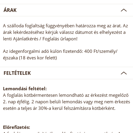
ÁRAK
A szálloda foglaltság függvényében határozza meg az árat. Az
árak lekérdezéséhez kérjük válassz dátumot és elhelyezést a
lenti Ajánlatkérés / Foglalás űrlapon!
Az idegenforgalmi adó külön fizetendő: 400 Ft/személy/
éjszaka (18 éves kor felett)
FELTÉTELEK
Lemondási feltétel:
A foglalás kötbérmentesen lemondható az érkezést megelőző
2. nap éjfélig. 2 napon belüli lemondás vagy meg nem érkezés
esetén a teljes ár 30%-a kerül felszámításra kötbérként.
Előrefizetés: