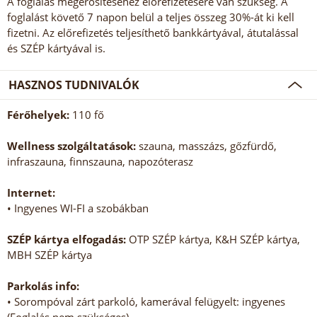
A foglalás megerősítéséhez előrefizetésére van szükség. A
foglalást követő 7 napon belül a teljes összeg 30%-át ki kell
fizetni. Az előrefizetés teljesíthető bankkártyával, átutalással
és SZÉP kártyával is.
HASZNOS TUDNIVALÓK
Férőhelyek:
110 fő
Wellness szolgáltatások:
szauna, masszázs, gőzfürdő,
infraszauna, finnszauna, napozóterasz
Internet:
• Ingyenes WI-FI a szobákban
SZÉP kártya elfogadás:
OTP SZÉP kártya, K&H SZÉP kártya,
MBH SZÉP kártya
Parkolás info:
• Sorompóval zárt parkoló, kamerával felügyelt: ingyenes