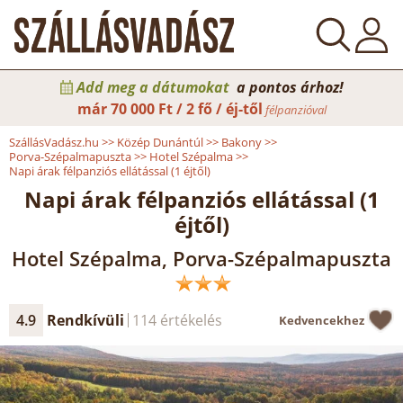
Add meg a dátumokat
a pontos árhoz!
már
70 000 Ft / 2 fő / éj-től
félpanzióval
SzállásVadász.hu
>>
Közép Dunántúl
>>
Bakony
>>
Porva-Szépalmapuszta
>>
Hotel Szépalma
>>
Napi árak félpanziós ellátással (1 éjtől)
Napi árak félpanziós ellátással (1
éjtől)
Hotel Szépalma, Porva-Szépalmapuszta
4.9
Rendkívüli
114 értékelés
Kedvencekhez