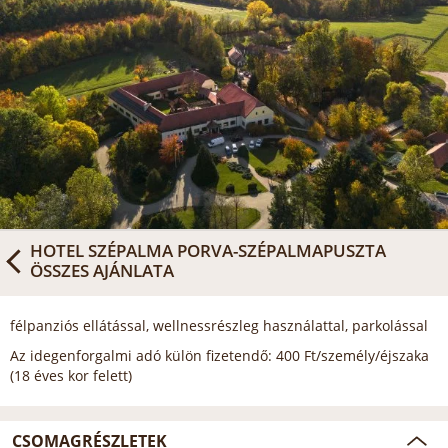
HOTEL SZÉPALMA PORVA-SZÉPALMAPUSZTA
ÖSSZES AJÁNLATA
félpanziós ellátással, wellnessrészleg használattal, parkolással
Az idegenforgalmi adó külön fizetendő: 400 Ft/személy/éjszaka
(18 éves kor felett)
CSOMAGRÉSZLETEK