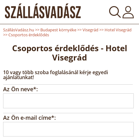
SzállásVadász.hu
>>
Budapest környéke
>>
Visegrád
>>
Hotel Visegrád
>>
Csoportos érdeklődés
Csoportos érdeklődés - Hotel
Visegrád
10 vagy több szoba foglalásánál kérje egyedi
ajánlatunkat!
Az Ön neve*:
Az Ön e-mail címe*: