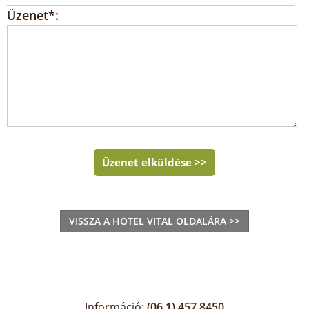
Üzenet*:
Üzenet elküldése >>
VISSZA A HOTEL VITAL OLDALÁRA >>
Információ:
(06 1) 457 8450