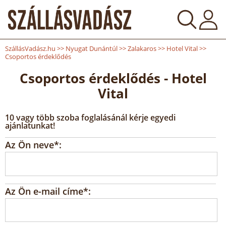
SzállásVadász.hu
>>
Nyugat Dunántúl
>>
Zalakaros
>>
Hotel Vital
>>
Csoportos érdeklődés
Csoportos érdeklődés - Hotel
Vital
10 vagy több szoba foglalásánál kérje egyedi
ajánlatunkat!
Az Ön neve*:
Az Ön e-mail címe*: