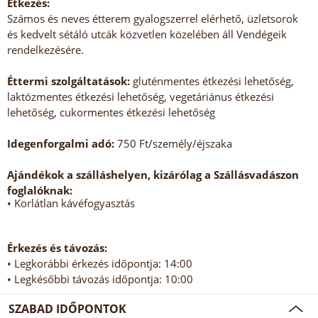
Étkezés:
Számos és neves étterem gyalogszerrel elérhető, üzletsorok
és kedvelt sétáló utcák közvetlen közelében áll Vendégeik
rendelkezésére.
Éttermi szolgáltatások:
gluténmentes étkezési lehetőség,
laktózmentes étkezési lehetőség, vegetáriánus étkezési
lehetőség, cukormentes étkezési lehetőség
Idegenforgalmi adó:
750 Ft/személy/éjszaka
Ajándékok a szálláshelyen, kizárólag a Szállásvadászon
foglalóknak:
• Korlátlan kávéfogyasztás
Érkezés és távozás:
• Legkorábbi érkezés időpontja: 14:00
• Legkésőbbi távozás időpontja: 10:00
SZABAD IDŐPONTOK