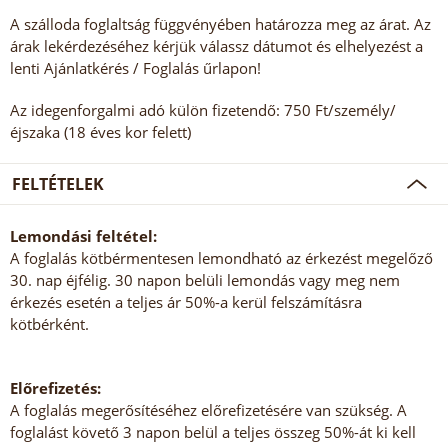
A szálloda foglaltság függvényében határozza meg az árat. Az
árak lekérdezéséhez kérjük válassz dátumot és elhelyezést a
lenti Ajánlatkérés / Foglalás űrlapon!
Az idegenforgalmi adó külön fizetendő: 750 Ft/személy/
éjszaka (18 éves kor felett)
FELTÉTELEK
Lemondási feltétel:
A foglalás kötbérmentesen lemondható az érkezést megelőző
30. nap éjfélig. 30 napon belüli lemondás vagy meg nem
érkezés esetén a teljes ár 50%-a kerül felszámításra
kötbérként.
Előrefizetés:
A foglalás megerősítéséhez előrefizetésére van szükség. A
foglalást követő 3 napon belül a teljes összeg 50%-át ki kell