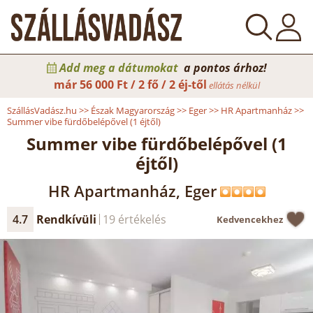
Add meg a dátumokat
a pontos árhoz!
már
56 000 Ft / 2 fő / 2 éj-től
ellátás nélkül
SzállásVadász.hu
>>
Észak Magyarország
>>
Eger
>>
HR Apartmanház
>>
Summer vibe fürdőbelépővel (1 éjtől)
Summer vibe fürdőbelépővel (1
éjtől)
HR Apartmanház, Eger
4.7
Rendkívüli
19 értékelés
Kedvencekhez