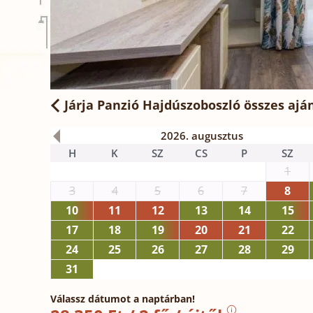
Járja Panzió Hajdúszoboszló
összes ajá
2026. augusztus
H
K
SZ
CS
P
SZ
1
3
4
5
6
7
8
10
11
12
13
14
15
17
18
19
20
21
22
24
25
26
27
28
29
31
Válassz dátumot a naptárban!