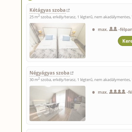
Kétágyas szoba
2
25 m
szoba, erkély/terasz, 1 légterű, nem akadálymentes,
max.
-
félpa
Négyágyas szoba
2
30 m
szoba, erkély/terasz, 1 légterű, nem akadálymentes, 
max.
-
f