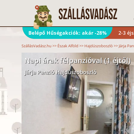
Belépő Hűségakciók: akár -28%
2-3 éj
SzállásVadász.hu
>>
Észak Alföld
>>
Hajdúszoboszló
>>
Járja Pan
Napi árak félpanzióval (1 éjtől)
Járja Panzió Hajdúszoboszló