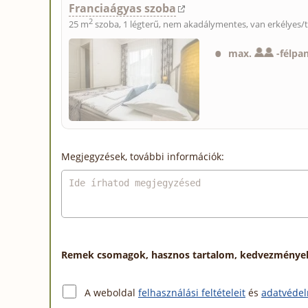
Franciaágyas szoba
2
25 m
szoba, 1 légterű, nem akadálymentes, van erkélyes/t
max.
-
félpa
Megjegyzések, további információk:
Remek csomagok, hasznos tartalom, kedvezmények a
A weboldal
felhasználási feltételeit
és
adatvédel