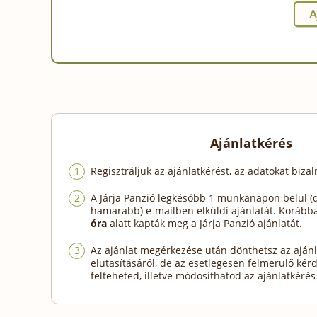
Ajánlatkérés
Regisztráljuk az ajánlatkérést, az adatokat biza
A Járja Panzió legkésőbb 1 munkanapon belül (
hamarabb) e-mailben elküldi ajánlatát. Koráb
óra
alatt kapták meg a Járja Panzió ajánlatát.
Az ajánlat megérkezése után dönthetsz az ajánl
elutasításáról, de az esetlegesen felmerülő kér
felteheted, illetve módosíthatod az ajánlatkérés 