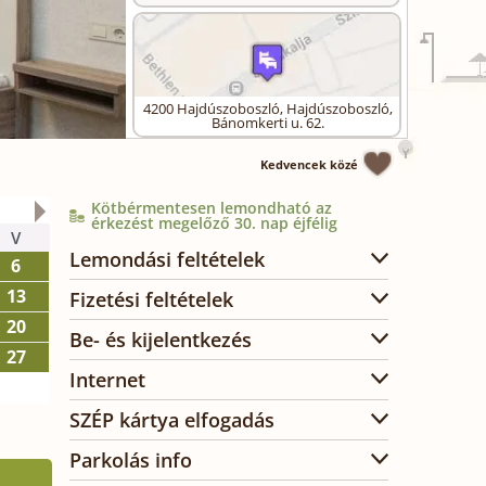
4200
Hajdúszoboszló
,
Hajdúszoboszló,
Bánomkerti u. 62.
Kedvencek közé
Kötbérmentesen lemondható az
2026. október
érkezést megelőző 30. nap éjfélig
V
H
K
SZ
CS
P
SZ
Lemondási feltételek
6
1
2
3
13
5
6
7
8
9
10
Fizetési feltételek
20
12
13
14
15
16
17
Be- és kijelentkezés
27
19
20
21
22
23
24
Internet
26
27
28
29
30
31
SZÉP kártya elfogadás
Parkolás info