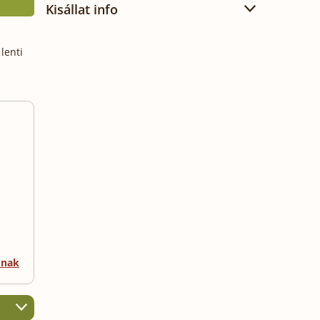
Kisállat info
lenti
mnak