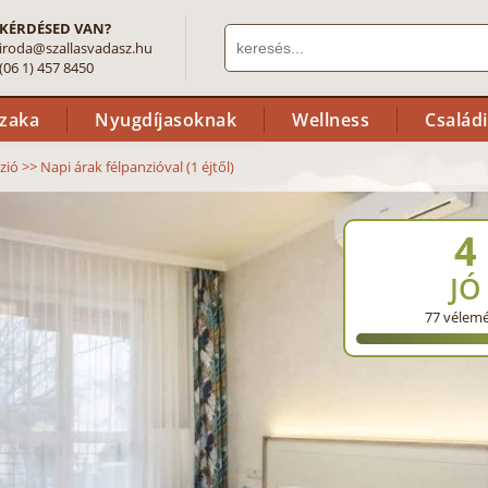
KÉRDÉSED VAN?
iroda@szallasvadasz.hu
(06 1) 457 8450
szaka
Nyugdíjasoknak
Wellness
Család
zió
>>
Napi árak félpanzióval (1 éjtől)
4
JÓ
77
vélem