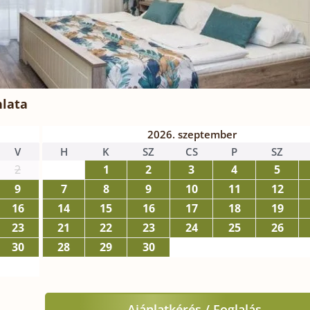
nlata
2026. szeptember
V
H
K
SZ
CS
P
SZ
2
1
2
3
4
5
9
7
8
9
10
11
12
16
14
15
16
17
18
19
23
21
22
23
24
25
26
30
28
29
30
Ajánlatkérés / Foglalás