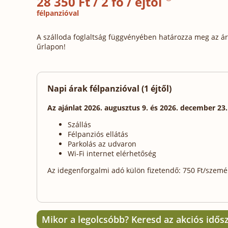
28 350 Ft / 2 fő / éjtől
félpanzióval
A szálloda foglaltság függvényében határozza meg az ára
űrlapon!
Napi árak félpanzióval (1 éjtől)
Az ajánlat 2026. augusztus 9. és 2026. december 23
Szállás
Félpanziós ellátás
Parkolás az udvaron
Wi-Fi internet elérhetőség
Az idegenforgalmi adó külön fizetendő: 750 Ft/személy
Mikor a legolcsóbb? Keresd az akciós idős