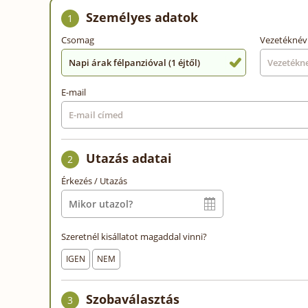
Személyes adatok
1
Csomag
Vezetéknév
Napi árak félpanzióval (1 éjtől)
E-mail
Utazás adatai
2
Érkezés / Utazás
Szeretnél kisállatot magaddal vinni?
IGEN
NEM
Szobaválasztás
3