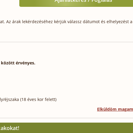
t. Az árak lekérdezéséhez kérjük válassz dátumot és elhelyezést a 
. között érvényes.
/éjszaka (18 éves kor felett)
Elküldöm maga
zakokat!