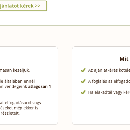
Mit
lmasan kezeljük.
Az ajánlatkérés köte
de általában ennél
A foglalás az elfogad
ban vendégeink
átlagosan 1
Ha elakadtál vagy kér
at elfogadásáról vagy
déseket még ekkor is
részleteit.