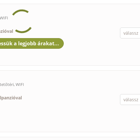
 WIFI
nzióval
tetőtéri, WIFI
élpanzióval