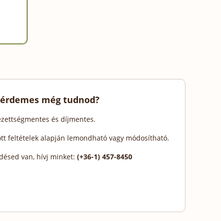
 érdemes még tudnod?
lezettségmentes és díjmentes.
ott feltételek alapján lemondható vagy módosítható.
désed van, hívj minket:
(+36-1) 457-8450