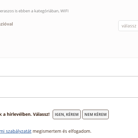
eraszos is ebben a kategóriában, WIFI
nzióval
 hírlevélben. Válassz!
IGEN, KÉREM
NEM KÉREM
mi szabályzatát
megismertem és elfogadom.