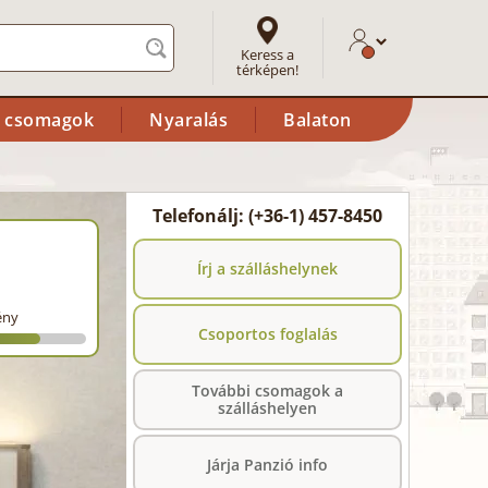
Keress a
térképen!
i csomagok
Nyaralás
Balaton
Telefonálj: (+36-1) 457-8450
Írj a szálláshelynek
ény
Csoportos foglalás
További csomagok a
szálláshelyen
Járja Panzió info