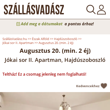
Add meg a dátumokat
a pontos árhoz!
SzállásVadász.hu
>>
Észak Alföld
>>
Hajdúszoboszló
>>
Jókai sor II. Apartman
>>
Augusztus 20. (min. 2 éj)
Augusztus 20. (min. 2 éj)
Jókai sor II. Apartman, Hajdúszoboszló
Teltház! Ez a csomag jelenleg nem foglalható!
Kedvencekhez