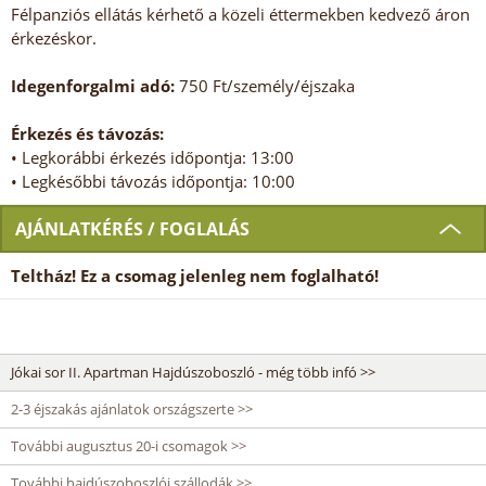
Félpanziós ellátás kérhető a közeli éttermekben kedvező áron
érkezéskor.
Idegenforgalmi adó:
750 Ft/személy/éjszaka
Érkezés és távozás:
• Legkorábbi érkezés időpontja: 13:00
• Legkésőbbi távozás időpontja: 10:00
AJÁNLATKÉRÉS / FOGLALÁS
Teltház! Ez a csomag jelenleg nem foglalható!
Jókai sor II. Apartman Hajdúszoboszló - még több infó >>
2-3 éjszakás ajánlatok országszerte >>
További augusztus 20-i csomagok >>
További hajdúszoboszlói szállodák >>