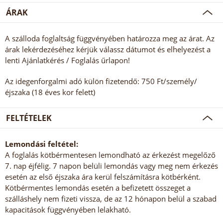
ÁRAK
A szálloda foglaltság függvényében határozza meg az árat. Az
árak lekérdezéséhez kérjük válassz dátumot és elhelyezést a
lenti Ajánlatkérés / Foglalás űrlapon!
Az idegenforgalmi adó külön fizetendő: 750 Ft/személy/
éjszaka (18 éves kor felett)
FELTÉTELEK
Lemondási feltétel:
A foglalás kötbérmentesen lemondható az érkezést megelőző
7. nap éjfélig. 7 napon belüli lemondás vagy meg nem érkezés
esetén az első éjszaka ára kerül felszámításra kötbérként.
Kötbérmentes lemondás esetén a befizetett összeget a
szálláshely nem fizeti vissza, de az 12 hónapon belül a szabad
kapacitások függvényében lelakható.