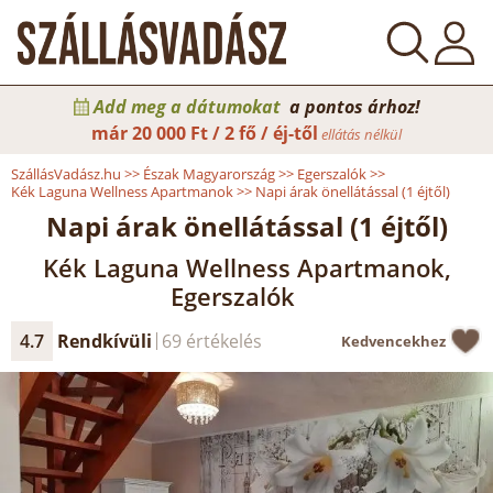
Add meg a dátumokat
a pontos árhoz!
már
20 000 Ft / 2 fő / éj-től
ellátás nélkül
SzállásVadász.hu
>>
Észak Magyarország
>>
Egerszalók
>>
Kék Laguna Wellness Apartmanok
>>
Napi árak önellátással (1 éjtől)
Napi árak önellátással (1 éjtől)
Kék Laguna Wellness Apartmanok,
Egerszalók
4.7
Rendkívüli
69 értékelés
Kedvencekhez