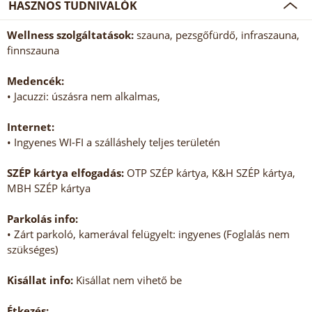
HASZNOS TUDNIVALÓK
Wellness szolgáltatások:
szauna, pezsgőfürdő, infraszauna,
finnszauna
Medencék:
• Jacuzzi: úszásra nem alkalmas,
Internet:
• Ingyenes WI-FI a szálláshely teljes területén
SZÉP kártya elfogadás:
OTP SZÉP kártya, K&H SZÉP kártya,
MBH SZÉP kártya
Parkolás info:
• Zárt parkoló, kamerával felügyelt: ingyenes (Foglalás nem
szükséges)
Kisállat info:
Kisállat nem vihető be
Étkezés: