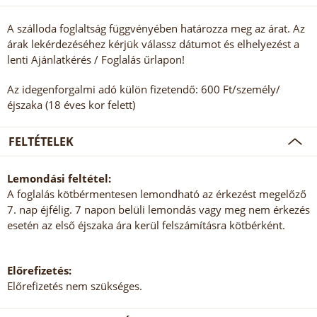
A szálloda foglaltság függvényében határozza meg az árat. Az
árak lekérdezéséhez kérjük válassz dátumot és elhelyezést a
lenti Ajánlatkérés / Foglalás űrlapon!
Az idegenforgalmi adó külön fizetendő: 600 Ft/személy/
éjszaka (18 éves kor felett)
FELTÉTELEK
Lemondási feltétel:
A foglalás kötbérmentesen lemondható az érkezést megelőző
7. nap éjfélig. 7 napon belüli lemondás vagy meg nem érkezés
esetén az első éjszaka ára kerül felszámításra kötbérként.
Előrefizetés:
Előrefizetés nem szükséges.