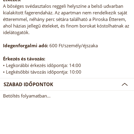
A bőséges svédasztalos reggeli helyszíne a belső udvarban
kialakított fagerendaház. Az apartman nem rendelkezik saját
étteremmel, néhány perc sétára található a Piroska Étterem,
ahol házias jellegű ételeket, és finom borokat kóstolhatnak az
idelátogatók.
Idegenforgalmi adó:
600 Ft/személy/éjszaka
Érkezés és távozás:
• Legkorábbi érkezés időpontja: 14:00
• Legkésőbbi távozás időpontja: 10:00
SZABAD IDŐPONTOK
Betöltés folyamatban...