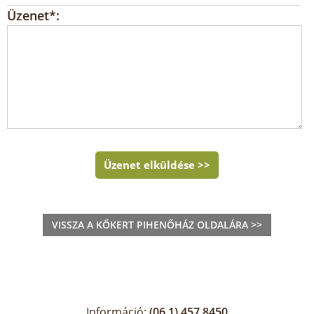
Üzenet*:
Üzenet elküldése >>
VISSZA A KŐKERT PIHENŐHÁZ OLDALÁRA >>
Információ:
(06 1) 457 8450