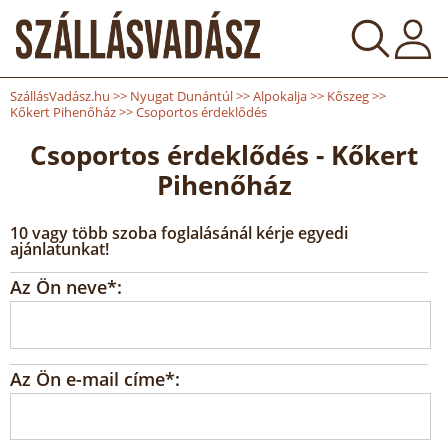
SzállásVadász.hu
>>
Nyugat Dunántúl
>>
Alpokalja
>>
Kőszeg
>>
Kőkert Pihenőház
>>
Csoportos érdeklődés
Csoportos érdeklődés - Kőkert
Pihenőház
10 vagy több szoba foglalásánál kérje egyedi
ajánlatunkat!
Az Ön neve*:
Az Ön e-mail címe*: