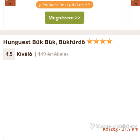
Jelentkezz be a jobb árért!
Megnézem >>
Hunguest Bük Bük, Bükfürdő
4.5
Kiváló
449 értékelés
Mutasd a térképen
Kőszeg -
21.1 km