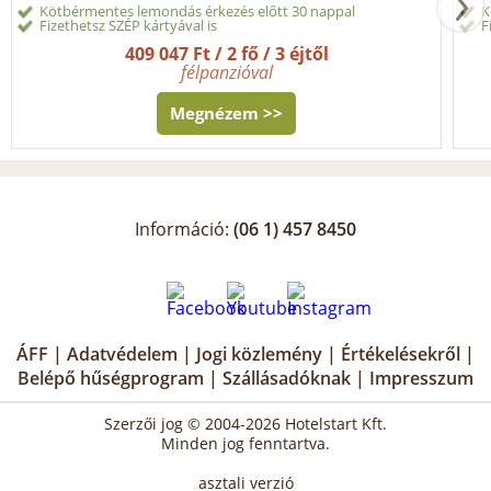
Kötbérmentes lemondás érkezés előtt 30 nappal
K
Fizethetsz SZÉP kártyával is
F
409 047 Ft / 2 fő / 3 éjtől
félpanzióval
Megnézem >>
Információ:
(06 1) 457 8450
ÁFF
|
Adatvédelem
|
Jogi közlemény
|
Értékelésekről
|
Belépő hűségprogram
|
Szállásadóknak
|
Impresszum
Szerzői jog © 2004-2026 Hotelstart Kft.
Minden jog fenntartva.
asztali verzió