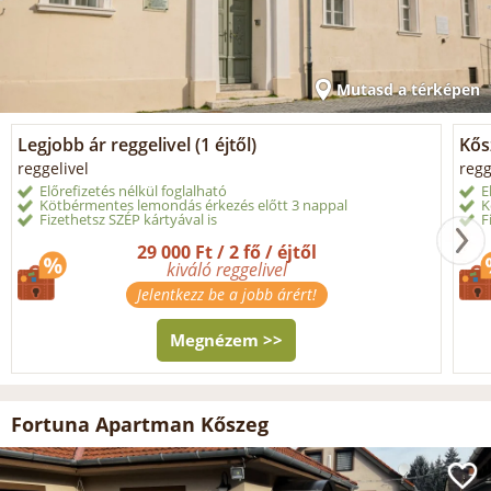
Mutasd a térképen
Legjobb ár reggelivel (1 éjtől)
Kősz
reggelivel
regg
Előrefizetés nélkül foglalható
E
Kötbérmentes lemondás érkezés előtt 3 nappal
K
Fizethetsz SZÉP kártyával is
F
29 000 Ft / 2 fő / éjtől
kiváló reggelivel
Jelentkezz be a jobb árért!
Megnézem >>
Fortuna Apartman Kőszeg