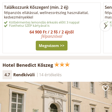
Találkozzunk Kőszegen! (min. 2 éj)
Sen
félpanziós ellátással, wellnessrészleg használattal,
félp
kedvezményekkel
mass
Kötbérmentes lemondás érkezés előtt 3 nappal
K
Fizethetsz SZÉP kártyával is
F
64 900 Ft / 2 fő / 2 éjtől
félpanzióval
Megnézem >>
Hotel Benedict Kőszeg
4.7
Rendkívüli
14 értékelés