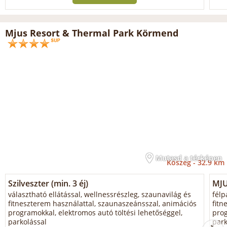
Mjus Resort & Thermal Park Körmend
Mutasd a térképen
Kőszeg -
32.9 km
Szilveszter (min. 3 éj)
MJU
választható ellátással, wellnessrészleg, szaunavilág és
félp
fitneszterem használattal, szaunaszeánsszal, animációs
fitn
programokkal, elektromos autó töltési lehetőséggel,
prog
parkolással
park