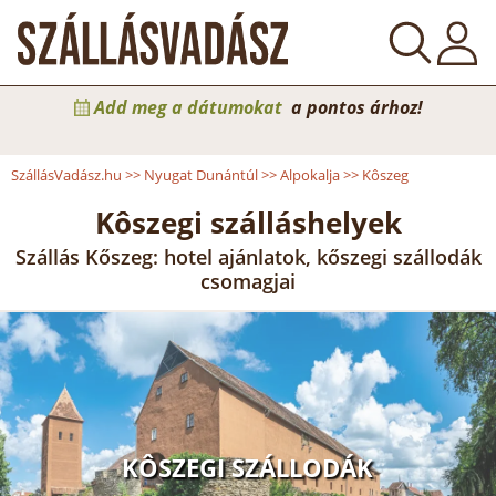
Add meg a dátumokat
a pontos árhoz!
SzállásVadász.hu
>>
Nyugat Dunántúl
>>
Alpokalja
>>
Kôszeg
Kôszegi szálláshelyek
Szállás Kőszeg: hotel ajánlatok, kőszegi szállodák
csomagjai
KÔSZEGI SZÁLLODÁK