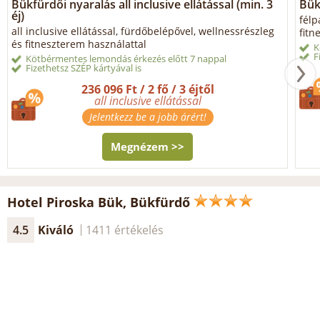
Bükfürdői nyaralás all inclusive ellátással (min. 3
Bük
éj)
félp
all inclusive ellátással, fürdőbelépővel, wellnessrészleg
fitn
és fitneszterem használattal
K
F
Kötbérmentes lemondás érkezés előtt 7 nappal
Fizethetsz SZÉP kártyával is
236 096 Ft / 2 fő / 3 éjtől
all inclusive ellátással
Jelentkezz be a jobb árért!
Megnézem >>
Hotel Piroska Bük, Bükfürdő
4.5
Kiváló
1411 értékelés