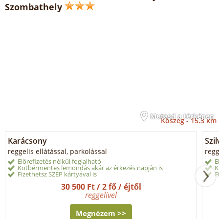
Szombathely
Mutasd a térképen
Kőszeg -
15.3 km
Karácsony
Szi
reggelis ellátással, parkolással
regg
Előrefizetés nélkül foglalható
E
Kötbérmentes lemondás akár az érkezés napján is
K
Fizethetsz SZÉP kártyával is
F
30 500 Ft / 2 fő / éjtől
reggelivel
Megnézem >>