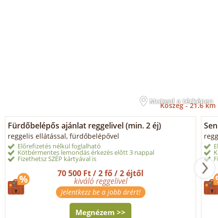
Mutasd a térképen
Kőszeg -
21.6 km
Fürdőbelépős ajánlat reggelivel (min. 2 éj)
Sen
reggelis ellátással, fürdőbelépővel
regg
Előrefizetés nélkül foglalható
E
Kötbérmentes lemondás érkezés előtt 3 nappal
K
Fizethetsz SZÉP kártyával is
F
70 500 Ft / 2 fő / 2 éjtől
kiváló reggelivel
Jelentkezz be a jobb árért!
Megnézem >>