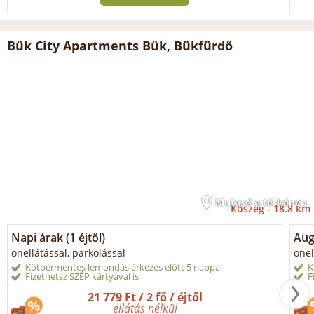
Bük City Apartments Bük, Bükfürdő
Mutasd a térképen
Kőszeg -
18.8 km
Napi árak (1 éjtől)
Aug
önellátással, parkolással
önel
Kötbérmentes lemondás érkezés előtt 5 nappal
K
Fizethetsz SZÉP kártyával is
F
21 779 Ft / 2 fő / éjtől
ellátás nélkül