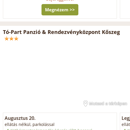
Megnézem >>
Tó-Part Panzió & Rendezvényközpont Kőszeg
Mutasd a térképen
Augusztus 20.
Legj
ellátás nélkül, parkolással
ellá