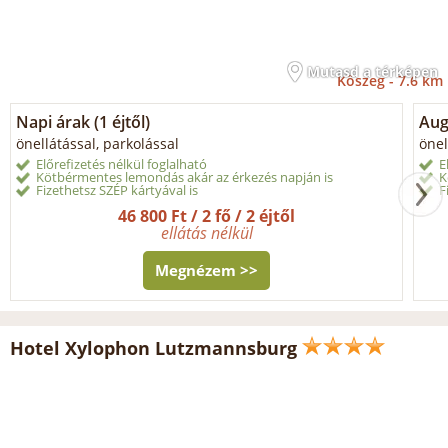
Mutasd a térképen
Kőszeg -
7.6 km
Napi árak (1 éjtől)
Aug
önellátással, parkolással
önel
Előrefizetés nélkül foglalható
E
Kötbérmentes lemondás akár az érkezés napján is
K
Fizethetsz SZÉP kártyával is
F
46 800 Ft / 2 fő / 2 éjtől
ellátás nélkül
Megnézem >>
Hotel Xylophon Lutzmannsburg