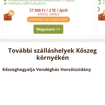
Kötbérmentes lemondás érkezés előtt 3 nappal
K
Fizethetsz SZÉP kártyával is
F
27 500 Ft / 2 fő / éjtől
ellátás nélkül
Jelentkezz be a jobb árért!
Megnézem >>
További szálláshelyek Kőszeg
környékén
Kőszeghegyalja Vendégház Horvátzsidány