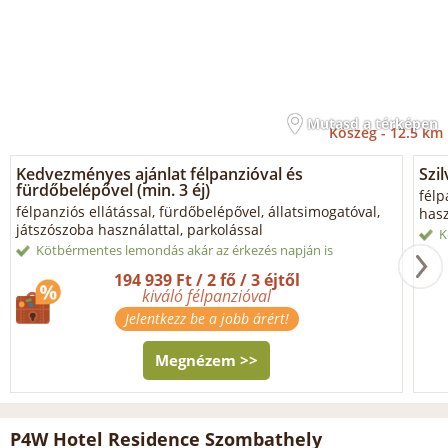
Mutasd a térképen
Kőszeg -
12.5 km
Kedvezményes ajánlat félpanzióval és
Szil
fürdőbelépővel (min. 3 éj)
félp
félpanziós ellátással, fürdőbelépővel, állatsimogatóval,
hasz
játszószoba használattal, parkolással
K
Kötbérmentes lemondás akár az érkezés napján is
194 939 Ft / 2 fő / 3 éjtől
kiváló félpanzióval
Jelentkezz be a jobb árért!
Megnézem >>
P4W Hotel Residence Szombathely