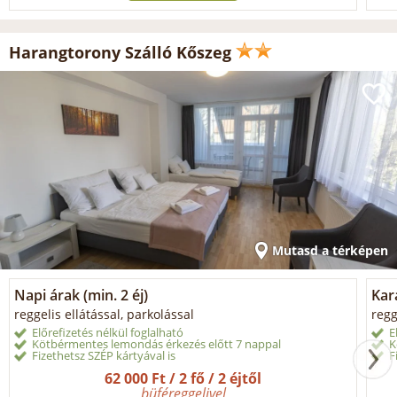
Harangtorony Szálló Kőszeg
Mutasd a térképen
Napi árak (min. 2 éj)
Kar
reggelis ellátással, parkolással
regg
Előrefizetés nélkül foglalható
E
Kötbérmentes lemondás érkezés előtt 7 nappal
K
Fizethetsz SZÉP kártyával is
F
62 000 Ft / 2 fő / 2 éjtől
büféreggelivel