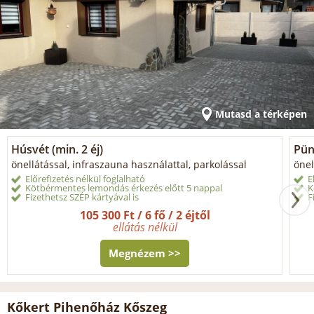
Mutasd a térképen
Húsvét (min. 2 éj)
Pün
önellátással, infraszauna használattal, parkolással
önel
Előrefizetés nélkül foglalható
E
Kötbérmentes lemondás érkezés előtt 5 nappal
K
Fizethetsz SZÉP kártyával is
F
105 300 Ft / 6 fő / 2 éjtől
ellátás nélkül
Megnézem >>
Kőkert Pihenőház Kőszeg