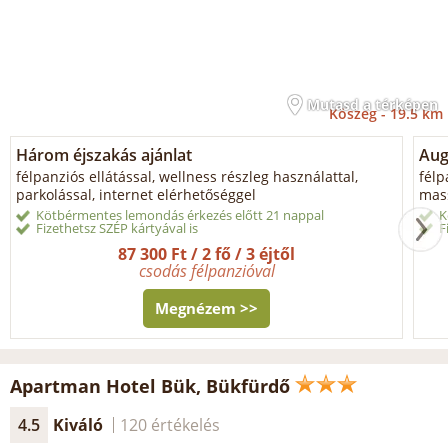
Mutasd a térképen
Kőszeg -
19.5 km
Három éjszakás ajánlat
Aug
félpanziós ellátással, wellness részleg használattal,
félp
parkolással, internet elérhetőséggel
mass
Kötbérmentes lemondás érkezés előtt 21 nappal
K
Fizethetsz SZÉP kártyával is
F
87 300 Ft / 2 fő / 3 éjtől
csodás félpanzióval
Megnézem >>
Apartman Hotel Bük, Bükfürdő
4.5
Kiváló
120 értékelés