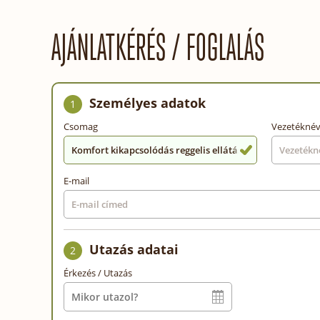
AJÁNLATKÉRÉS / FOGLALÁS
Személyes adatok
1
Csomag
Vezetékné
Komfort kikapcsolódás reggelis ellátással (min. 3 éj)
E-mail
Utazás adatai
2
Érkezés / Utazás