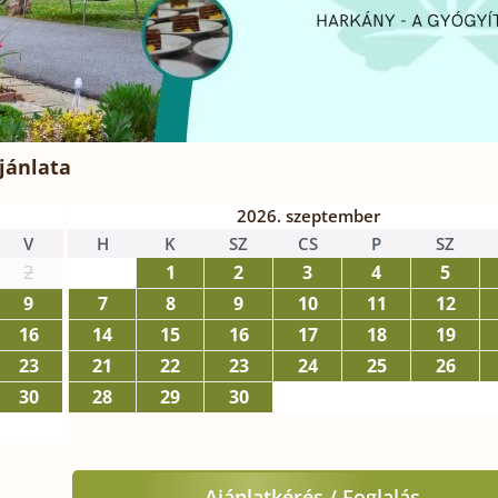
jánlata
2026. szeptember
V
H
K
SZ
CS
P
SZ
2
1
2
3
4
5
9
7
8
9
10
11
12
16
14
15
16
17
18
19
23
21
22
23
24
25
26
30
28
29
30
Ajánlatkérés / Foglalás