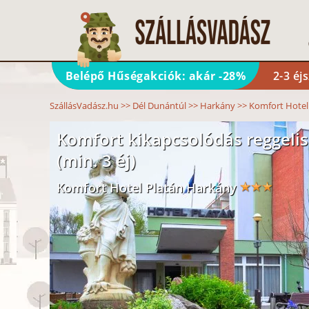
Belépő Hűségakciók: akár -28%
2-3 éj
SzállásVadász.hu
>>
Dél Dunántúl
>>
Harkány
>>
Komfort Hotel
Komfort kikapcsolódás reggelis 
(min. 3 éj)
Komfort Hotel Platán Harkány