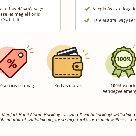
at elfogadásáról vagy
A foglalás az elfogad
déseket még ekkor is
részleteit.
Ha elakadtál vagy kér
0 akciós csomag
Kedvező árak
100% valódi
vendégvélemén
Komfort Hotel Platán Harkány - vissza
További harkányi szállodák
bbi állatbarát szállodák magyarországon
Akciós családi wellness cs