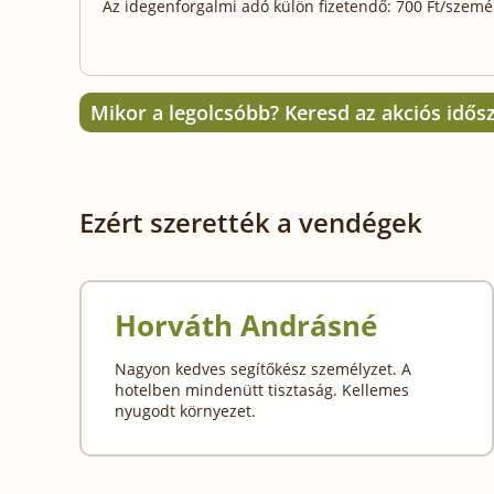
Az idegenforgalmi adó külön fizetendő: 700 Ft/személy
Mikor a legolcsóbb? Keresd az akciós idős
Ezért szerették a vendégek
Horváth Andrásné
Nagyon kedves segítőkész személyzet. A
hotelben mindenütt tisztaság. Kellemes
nyugodt környezet.