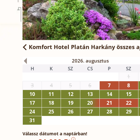
Komfort Hotel Platán Harkány
összes a
2026. augusztus
H
K
SZ
CS
P
SZ
1
3
4
5
6
7
8
10
11
12
13
14
15
17
18
19
20
21
22
24
25
26
27
28
29
31
Válassz dátumot a naptárban!