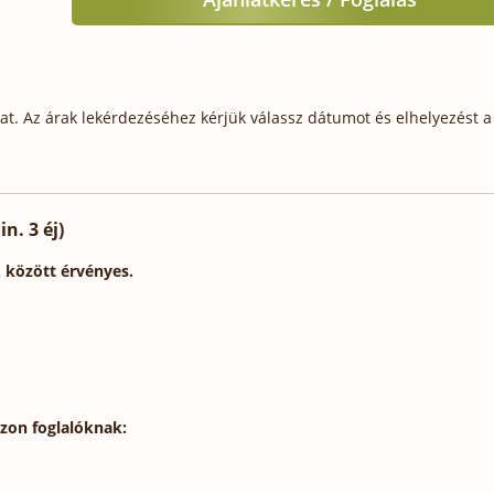
t. Az árak lekérdezéséhez kérjük válassz dátumot és elhelyezést a 
n. 3 éj)
. között érvényes.
szon foglalóknak: