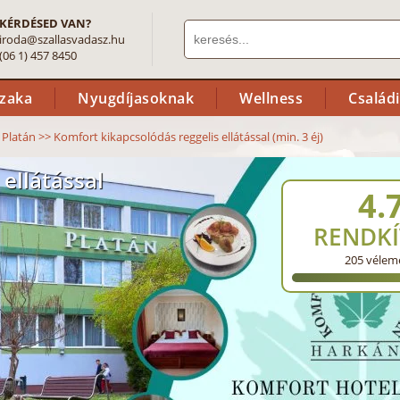
KÉRDÉSED VAN?
iroda@szallasvadasz.hu
(06 1) 457 8450
szaka
Nyugdíjasoknak
Wellness
Család
 Platán
>>
Komfort kikapcsolódás reggelis ellátással (min. 3 éj)
ellátással
4.
RENDKÍ
205
vélem