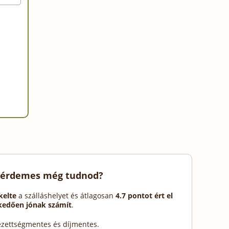
 érdemes még tudnod?
kelte
a szálláshelyet és átlagosan
4.7 pontot ért el
lkedően jónak számít
.
lezettségmentes és díjmentes.