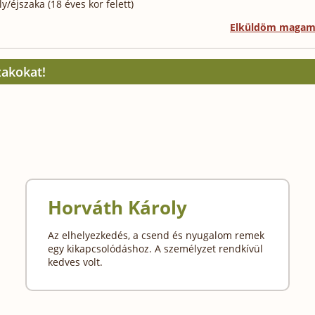
/éjszaka (18 éves kor felett)
Elküldöm maga
zakokat!
Horváth Károly
Az elhelyezkedés, a csend és nyugalom remek
egy kikapcsolódáshoz. A személyzet rendkívül
kedves volt.