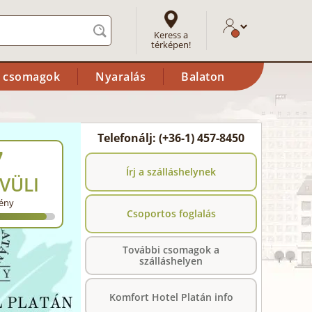
Keress a
térképen!
i csomagok
Nyaralás
Balaton
Telefonálj: (+36-1) 457-8450
7
Írj a szálláshelynek
VÜLI
ény
Csoportos foglalás
További csomagok a
szálláshelyen
Komfort Hotel Platán info