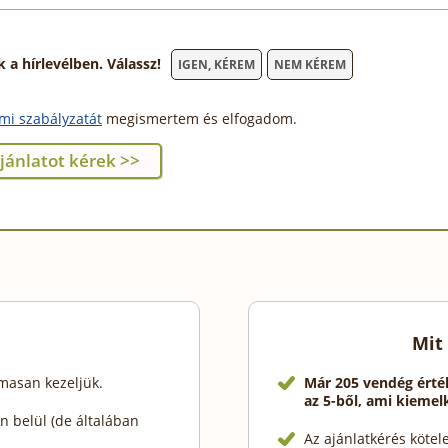
 hírlevélben. Válassz!
IGEN, KÉREM
NEM KÉREM
mi szabályzatát
megismertem és elfogadom.
Mit
lmasan kezeljük.
Már 205 vendég érté
az 5-ből, ami kieme
 belül (de általában
Az ajánlatkérés köte