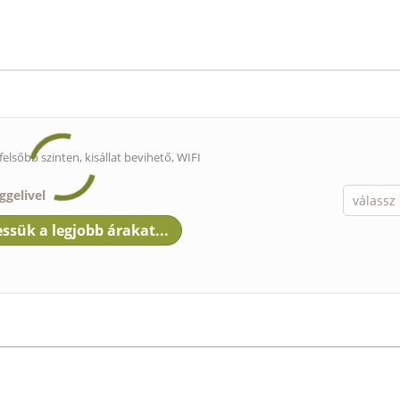
felsőbb szinten,
kisállat bevihető
, WIFI
ggelivel