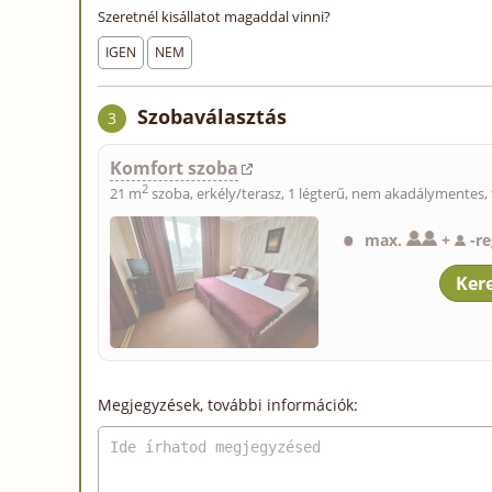
Szeretnél kisállatot magaddal vinni?
IGEN
NEM
Szobaválasztás
3
Komfort szoba
2
21 m
szoba, erkély/terasz, 1 légterű, nem akadálymentes, 
max.
+
-
re
Megjegyzések, további információk: