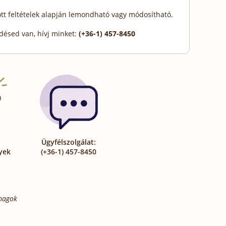
ott feltételek alapján lemondható vagy módosítható.
désed van, hívj minket:
(+36-1) 457-8450
Ügyfélszolgálat:
yek
(+36-1) 457-8450
omagok