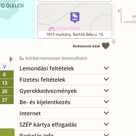
7815
Harkány
,
Bartók Béla u. 15.
Kedvencek közé
Kötbérmentesen lemondható
2026. október
V
H
K
SZ
CS
P
SZ
Lemondási feltételek
6
1
2
3
Fizetési feltételek
13
5
6
7
8
9
10
Gyerekkedvezmények
20
12
13
14
15
16
17
27
19
20
21
22
23
24
Be- és kijelentkezés
26
27
28
29
30
31
Internet
SZÉP kártya elfogadás
Parkolás info