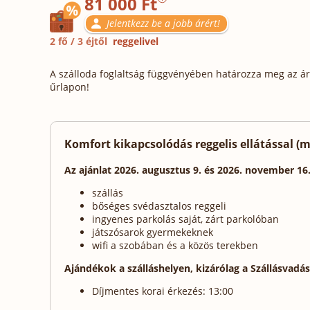
81 000 Ft
Jelentkezz be a jobb árért!
2 fő / 3 éjtől
reggelivel
A szálloda foglaltság függvényében határozza meg az ára
űrlapon!
Komfort kikapcsolódás reggelis ellátással (mi
Az ajánlat 2026. augusztus 9. és 2026. november 16
szállás
bőséges svédasztalos reggeli
ingyenes parkolás saját, zárt parkolóban
játszósarok gyermekeknek
wifi a szobában és a közös terekben
Ajándékok a szálláshelyen, kizárólag a Szállásvadá
Díjmentes korai érkezés: 13:00