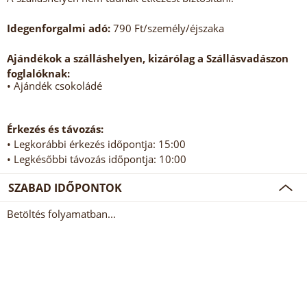
Idegenforgalmi adó:
790 Ft/személy/éjszaka
Ajándékok a szálláshelyen, kizárólag a Szállásvadászon
foglalóknak:
• Ajándék csokoládé
Érkezés és távozás:
• Legkorábbi érkezés időpontja: 15:00
• Legkésőbbi távozás időpontja: 10:00
SZABAD IDŐPONTOK
Betöltés folyamatban...