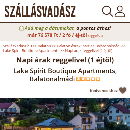
Add meg a dátumokat
a pontos árhoz!
már
76 578 Ft / 2 fő / éj-től
reggelivel
SzállásVadász.hu
>>
Balaton
>>
Balaton északi part
>>
Balatonalmádi
>>
Lake Spirit Boutique Apartments
>>
Napi árak reggelivel (1 éjtől)
Napi árak reggelivel (1 éjtől)
Lake Spirit Boutique Apartments,
Balatonalmádi
Kedvencekhez