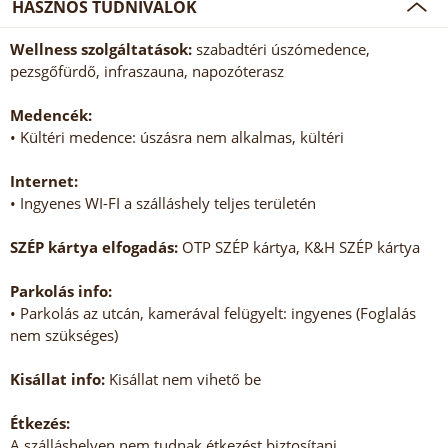
HASZNOS TUDNIVALÓK
Wellness szolgáltatások:
szabadtéri úszómedence,
pezsgőfürdő, infraszauna, napozóterasz
Medencék:
• Kültéri medence: úszásra nem alkalmas, kültéri
Internet:
• Ingyenes WI-FI a szálláshely teljes területén
SZÉP kártya elfogadás:
OTP SZÉP kártya, K&H SZÉP kártya
Parkolás info:
• Parkolás az utcán, kamerával felügyelt: ingyenes (Foglalás
nem szükséges)
Kisállat info:
Kisállat nem vihető be
Étkezés:
A szálláshelyen nem tudnak étkezést biztosítani.