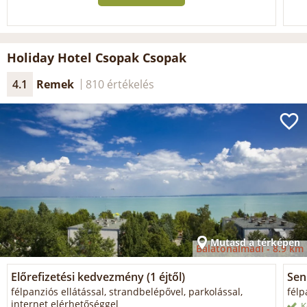
Holiday Hotel Csopak Csopak
4.1
Remek
810 értékelés
Mutasd a térképen
Balatonalmádi -
8.9 km
Előrefizetési kedvezmény (1 éjtől)
Sen
félpanziós ellátással, strandbelépővel, parkolással,
félp
internet elérhetőséggel
K