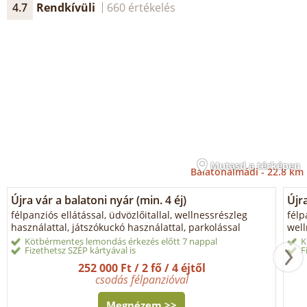
4.7
Rendkívüli
660 értékelés
Mutasd a térképen
Balatonalmádi -
22.8 km
Újra vár a balatoni nyár (min. 4 éj)
Újra
félpanziós ellátással, üdvözlőitallal, wellnessrészleg
félp
használattal, játszókuckó használattal, parkolással
well
Kötbérmentes lemondás érkezés előtt 7 nappal
K
Fizethetsz SZÉP kártyával is
F
252 000 Ft / 2 fő / 4 éjtől
csodás félpanzióval
Megnézem >>