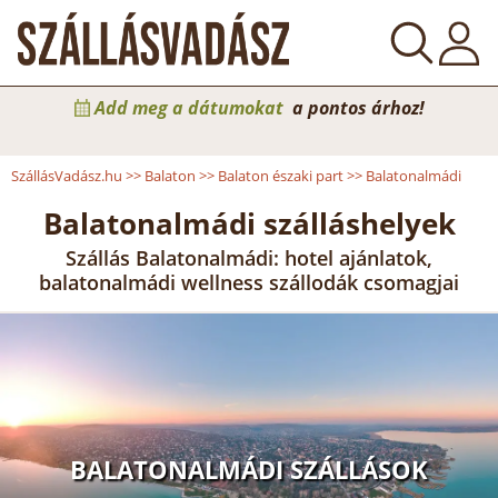
Add meg a dátumokat
a pontos árhoz!
SzállásVadász.hu
>>
Balaton
>>
Balaton északi part
>>
Balatonalmádi
Balatonalmádi szálláshelyek
Szállás Balatonalmádi: hotel ajánlatok,
balatonalmádi wellness szállodák csomagjai
BALATONALMÁDI SZÁLLÁSOK