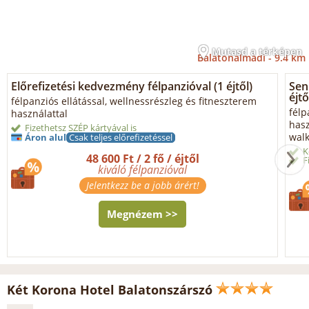
Mutasd a térképen
Balatonalmádi -
9.4 km
Előrefizetési kedvezmény félpanzióval (1 éjtől)
Sen
éjtő
félpanziós ellátással, wellnessrészleg és fitneszterem
félp
használattal
hasz
Fizethetsz SZÉP kártyával is
walk
Áron alul
Csak teljes előrefizetéssel
K
48 600 Ft / 2 fő / éjtől
F
kiváló félpanzióval
Jelentkezz be a jobb árért!
Megnézem >>
Két Korona Hotel Balatonszárszó