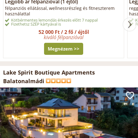
Legjobb ár félpanzióval (1 éjtől)
Legj
félpanziós ellátással, wellnessrészleg és fitneszterem
regg
használattal
hasz
Kötbérmentes lemondás érkezés előtt 7 nappal
K
Fizethetsz SZÉP kártyával is
F
52 000 Ft / 2 fő / éjtől
kiváló félpanzióval
Megnézem >>
Lake Spirit Boutique Apartments
Balatonalmádi