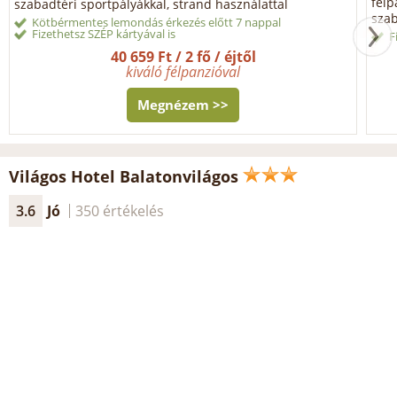
félp
szabadtéri sportpályákkal, strand használattal
szab
Kötbérmentes lemondás érkezés előtt 7 nappal
Fizethetsz SZÉP kártyával is
F
40 659 Ft / 2 fő / éjtől
kiváló félpanzióval
Megnézem >>
Világos Hotel Balatonvilágos
3.6
Jó
350 értékelés