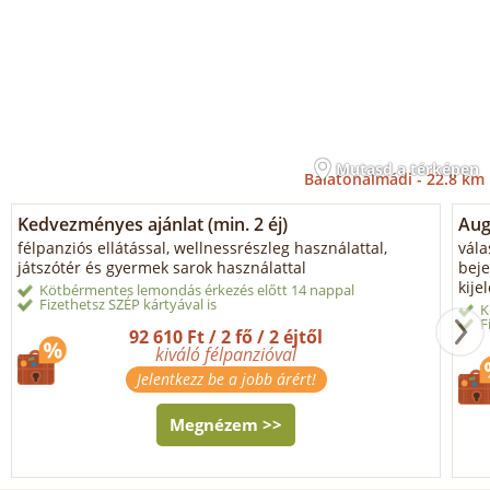
Mutasd a térképen
Balatonalmádi -
22.8 km
Kedvezményes ajánlat (min. 2 éj)
Aug
félpanziós ellátással, wellnessrészleg használattal,
vála
játszótér és gyermek sarok használattal
beje
kije
Kötbérmentes lemondás érkezés előtt 14 nappal
Fizethetsz SZÉP kártyával is
K
F
92 610 Ft / 2 fő / 2 éjtől
kiváló félpanzióval
Jelentkezz be a jobb árért!
Megnézem >>