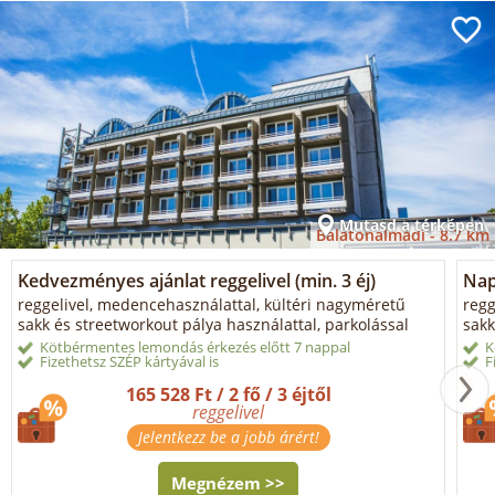
Mutasd a térképen
Balatonalmádi -
8.7 km
Kedvezményes ajánlat reggelivel (min. 3 éj)
Napi
reggelivel, medencehasználattal, kültéri nagyméretű
regg
sakk és streetworkout pálya használattal, parkolással
sakk
Kötbérmentes lemondás érkezés előtt 7 nappal
K
Fizethetsz SZÉP kártyával is
F
165 528 Ft / 2 fő / 3 éjtől
reggelivel
Jelentkezz be a jobb árért!
Megnézem >>