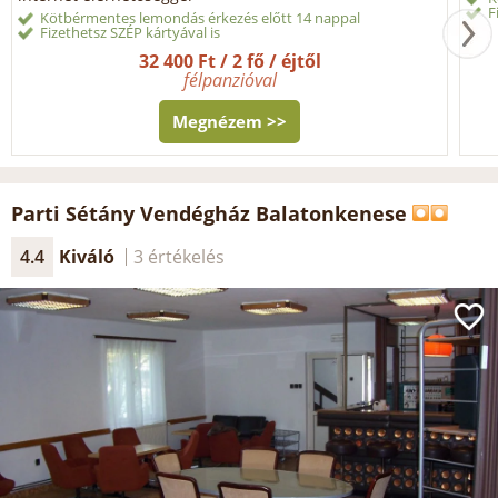
F
Kötbérmentes lemondás érkezés előtt 14 nappal
Fizethetsz SZÉP kártyával is
32 400 Ft / 2 fő / éjtől
félpanzióval
Megnézem >>
Parti Sétány Vendégház Balatonkenese
4.4
Kiváló
3 értékelés