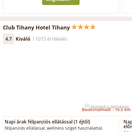
Club Tihany Hotel Tihany
4.7
Kiváló
1073 értékelés
Mutasd a térképen
Balatonalmádi -
16.5 km
Napi árak félpanziós ellátással (1 éjtől)
Napi
előr
félpanziós ellátással, wellness sziget használattal,