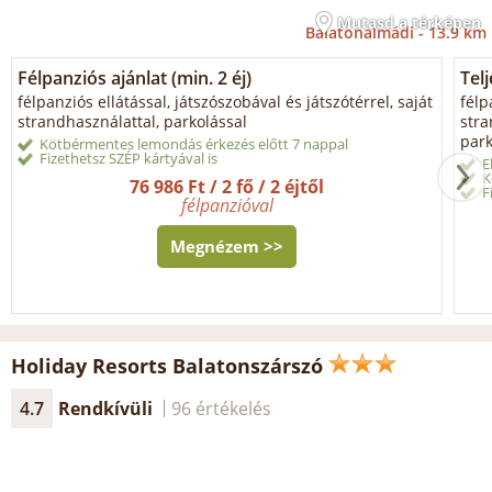
Mutasd a térképen
Balatonalmádi -
13.9 km
Félpanziós ajánlat (min. 2 éj)
Tel
félpanziós ellátással, játszószobával és játszótérrel, saját
félp
strandhasználattal, parkolással
stra
park
Kötbérmentes lemondás érkezés előtt 7 nappal
Fizethetsz SZÉP kártyával is
E
K
76 986 Ft / 2 fő / 2 éjtől
F
félpanzióval
Megnézem >>
Holiday Resorts Balatonszárszó
4.7
Rendkívüli
96 értékelés