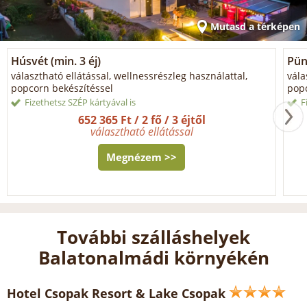
Mutasd a térképen
Húsvét (min. 3 éj)
Pün
választható ellátással, wellnessrészleg használattal,
vála
popcorn bekészítéssel
popc
Fizethetsz SZÉP kártyával is
F
652 365 Ft / 2 fő / 3 éjtől
választható ellátással
Megnézem >>
További szálláshelyek
Balatonalmádi környékén
Hotel Csopak Resort & Lake Csopak