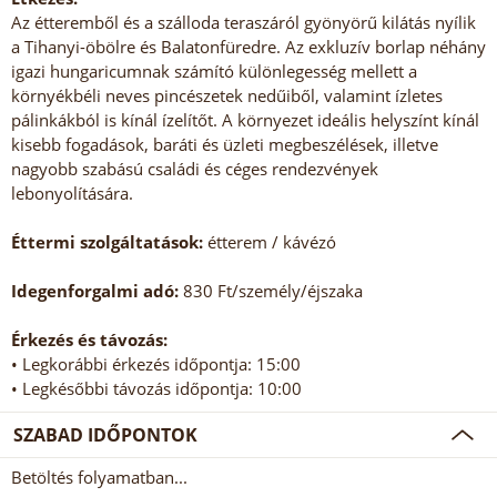
Az étteremből és a szálloda teraszáról gyönyörű kilátás nyílik
a Tihanyi-öbölre és Balatonfüredre. Az exkluzív borlap néhány
igazi hungaricumnak számító különlegesség mellett a
környékbéli neves pincészetek nedűiből, valamint ízletes
pálinkákból is kínál ízelítőt. A környezet ideális helyszínt kínál
kisebb fogadások, baráti és üzleti megbeszélések, illetve
nagyobb szabású családi és céges rendezvények
lebonyolítására.
Éttermi szolgáltatások:
étterem / kávézó
Idegenforgalmi adó:
830 Ft/személy/éjszaka
Érkezés és távozás:
• Legkorábbi érkezés időpontja: 15:00
• Legkésőbbi távozás időpontja: 10:00
SZABAD IDŐPONTOK
Betöltés folyamatban...