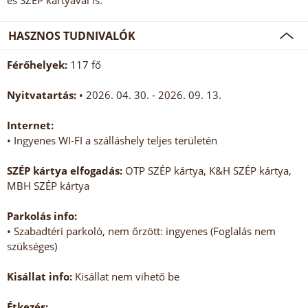
és SZÉP kártyával is.
HASZNOS TUDNIVALÓK
Férőhelyek:
117 fő
Nyitvatartás:
• 2026. 04. 30. - 2026. 09. 13.
Internet:
• Ingyenes WI-FI a szálláshely teljes területén
SZÉP kártya elfogadás:
OTP SZÉP kártya, K&H SZÉP kártya,
MBH SZÉP kártya
Parkolás info:
• Szabadtéri parkoló, nem őrzött: ingyenes (Foglalás nem
szükséges)
Kisállat info:
Kisállat nem vihető be
Étkezés: