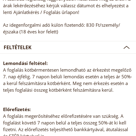
árak lekérdezéséhez kérjük válassz dátumot és elhelyezést a
lenti Ajánlatkérés / Foglalás űrlapon!
Az idegenforgalmi adó külön fizetendő: 830 Ft/személy/
éjszaka (18 éves kor felett)
FELTÉTELEK
Lemondási feltétel:
A foglalás kötbérmentesen lemondható az érkezést megelőző
7. nap éjfélig. 7 napon belüli lemondás esetén a teljes ár 50%-
a kerül felszámításra kötbérként. Meg nem érkezés esetén a
teljes foglalási összeg kötbérként felszámításra kerül.
Előrefizetés:
A foglalás megerősítéséhez előrefizetésére van szükség. A
foglalást követő 7 napon belül a teljes összeg 50%-át ki kell
fizetni. Az előrefizetés teljesíthető bankkártyával, átutalással