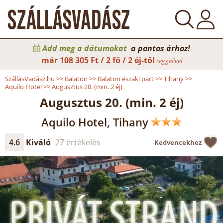
Add meg a dátumokat
a pontos árhoz!
már
108 305 Ft / 2 fő / 2 éj-től
reggelivel
SzállásVadász.hu
>>
Balaton
>>
Balaton északi part
>>
Tihany
>>
Aquilo Hotel
>>
Augusztus 20. (min. 2 éj)
Augusztus 20. (min. 2 éj)
Aquilo Hotel, Tihany
4.6
Kiváló
27 értékelés
Kedvencekhez