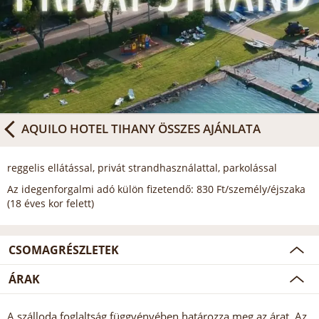
AQUILO HOTEL TIHANY
ÖSSZES AJÁNLATA
reggelis ellátással, privát strandhasználattal, parkolással
Az idegenforgalmi adó külön fizetendő: 830 Ft/személy/éjszaka
(18 éves kor felett)
CSOMAGRÉSZLETEK
ÁRAK
A szálloda foglaltság függvényében határozza meg az árat. Az