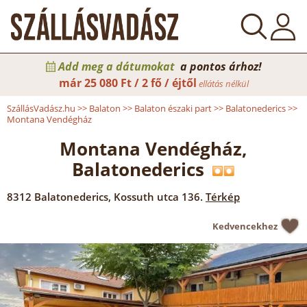
Add meg a dátumokat
a pontos árhoz!
már
25 080 Ft / 2 fő / éjtől
ellátás nélkül
SzállásVadász.hu
>>
Balaton
>>
Balaton északi part
>>
Balatonederics
>>
Montana Vendégház
Montana Vendégház,
Balatonederics
8312
Balatonederics
,
Kossuth utca 136.
Térkép
Kedvencekhez