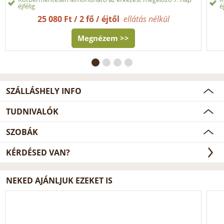
éjfélig
é
25 080 Ft / 2 fő / éjtől
ellátás nélkül
Megnézem >>
SZÁLLÁSHELY INFO
TUDNIVALÓK
SZOBÁK
KÉRDÉSED VAN?
NEKED AJÁNLJUK EZEKET IS