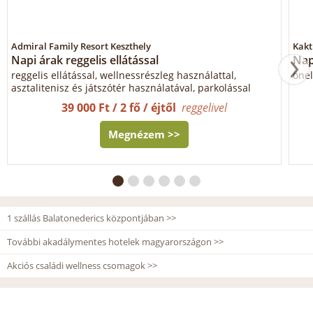
Admiral Family Resort Keszthely
Kakt
Napi árak reggelis ellátással
Nap
reggelis ellátással, wellnessrészleg használattal,
önel
asztalitenisz és játszótér használatával, parkolással
39 000 Ft / 2 fő / éjtől
reggelivel
Megnézem >>
1 szállás Balatonederics központjában >>
További akadálymentes hotelek magyarországon >>
Akciós családi wellness csomagok >>