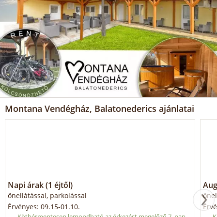
Montana Vendégház, Balatonederics ajánlatai
Napi árak (1 éjtől)
Aug
önellátással, parkolással
önel
Érvényes: 09.15-01.10.
Érvé
Kötbérmentesen lemondható az érkezést megelőző 7. nap
K