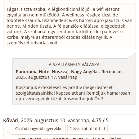
Tágas, tiszta szoba. A légkondicionáló jól, a wifi viszont
egyáltalán nem működött. A wellness részleg kicsi, de
többféle szauna, úszómedence, és három apró jakuzzi is van
benne. Minden tiszta. A félpanziós ellátással elégedettek
voltunk. A szállodát egy rendben tartott erdei park veszi
körbe, melyre az étteremből csodás kilátás nyílik. A
személyzet udvarias volt.
A SZÁLLÁSHELY VÁLASZA
Panoráma Hotel Noszvaj, Nagy Angéla - Recepciós
2025. augusztus 17. vasárnap
Köszönjük értékelését és pozitív megerősítését
szolgáltatásainkkal kapcsolatban! Reméljük hamarosan
újra vendégeink között köszönthetjük Önt!
Kővári
, 2025. augusztus 10. vasárnap,
4.75 / 5
Család nagyobb gyerekkel
2 éjszakát töltött itt