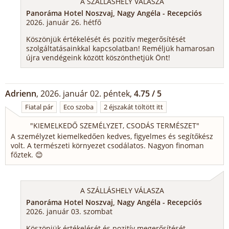
A SZÁLLÁSHELY VÁLASZA
Panoráma Hotel Noszvaj, Nagy Angéla - Recepciós
2026. január 26. hétfő
Köszönjük értékelését és pozitív megerősítését
szolgáltatásainkkal kapcsolatban! Reméljük hamarosan
újra vendégeink között köszönthetjük Önt!
Adrienn
, 2026. január 02. péntek,
4.75 / 5
Fiatal pár
Eco szoba
2 éjszakát töltött itt
"
KIEMELKEDŐ SZEMÉLYZET, CSODÁS TERMÉSZET
"
A személyzet kiemelkedően kedves, figyelmes és segítőkész
volt. A természeti környezet csodálatos. Nagyon finoman
főztek. 😊
A SZÁLLÁSHELY VÁLASZA
Panoráma Hotel Noszvaj, Nagy Angéla - Recepciós
2026. január 03. szombat
Köszönjük értékelését és pozitív megerősítését