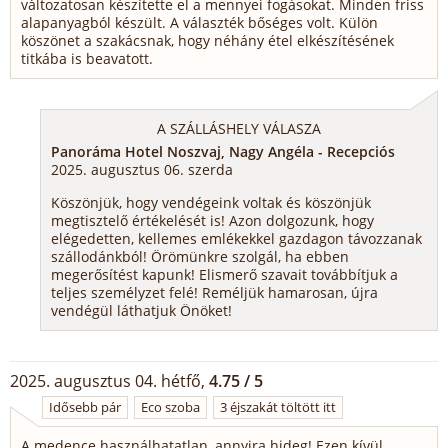
változatosan készítette el a mennyei fogásokat. Minden friss
alapanyagból készült. A választék bőséges volt. Külön
köszönet a szakácsnak, hogy néhány étel elkészítésének
titkába is beavatott.
A SZÁLLÁSHELY VÁLASZA
Panoráma Hotel Noszvaj, Nagy Angéla - Recepciós
2025. augusztus 06. szerda
Köszönjük, hogy vendégeink voltak és köszönjük
megtisztelő értékelését is! Azon dolgozunk, hogy
elégedetten, kellemes emlékekkel gazdagon távozzanak
szállodánkból! Örömünkre szolgál, ha ebben
megerősítést kapunk! Elismerő szavait továbbítjuk a
teljes személyzet felé! Reméljük hamarosan, újra
vendégül láthatjuk Önöket!
2025. augusztus 04. hétfő,
4.75 / 5
Idősebb pár
Eco szoba
3 éjszakát töltött itt
A medence használhatatlan, annyira hideg! Ezen kívül