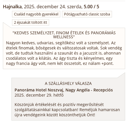
Hajnalka
, 2025. december 24. szerda,
5.00 / 5
Család nagyobb gyerekkel
Pótágyazható classic szoba
2 éjszakát töltött itt
"
KEDVES SZEMÉLYZET, FINOM ÉTELEK ÉS PANORÁMÁS
WELLNESS
"
Nagyon kedves, udvarias, segítőkész volt a személyzet. Az
ételek finomak, bőségesek és változatosak voltak. Sok vendég
volt, de tudtuk használni a szaunát és a jacuzzit is, ahonnan
csodálatos volt a kilátás. Az ágy tiszta és kényelmes, egy
nagy francia ágy volt, nem két összetolt, ez nálam +pont.
A SZÁLLÁSHELY VÁLASZA
Panoráma Hotel Noszvaj, Nagy Angéla - Recepciós
2025. december 29. hétfő
Köszönjük értékelését és pozitív megerősítését
szolgáltatásainkkal kapcsolatban! Reméljük hamarosan
újra vendégeink között köszönthetjük Önt!