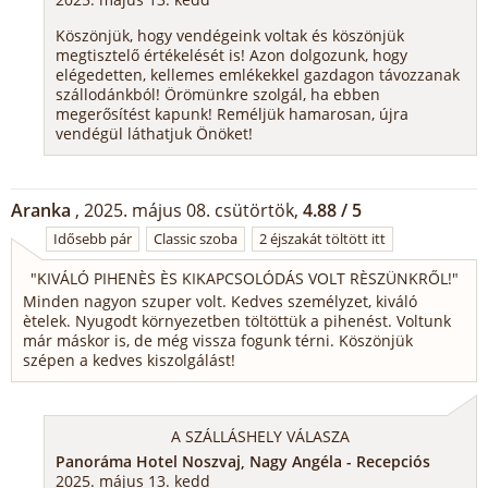
Köszönjük, hogy vendégeink voltak és köszönjük
megtisztelő értékelését is! Azon dolgozunk, hogy
elégedetten, kellemes emlékekkel gazdagon távozzanak
szállodánkból! Örömünkre szolgál, ha ebben
megerősítést kapunk! Reméljük hamarosan, újra
vendégül láthatjuk Önöket!
Aranka
, 2025. május 08. csütörtök,
4.88 / 5
Idősebb pár
Classic szoba
2 éjszakát töltött itt
"
KIVÁLÓ PIHENÈS ÈS KIKAPCSOLÓDÁS VOLT RÈSZÜNKRŐL!
"
Minden nagyon szuper volt. Kedves személyzet, kiváló
ètelek. Nyugodt környezetben töltöttük a pihenést. Voltunk
már máskor is, de még vissza fogunk térni. Köszönjük
szépen a kedves kiszolgálást!
A SZÁLLÁSHELY VÁLASZA
Panoráma Hotel Noszvaj, Nagy Angéla - Recepciós
2025. május 13. kedd