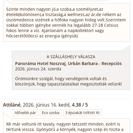
Szinte minden nagyon jó,a szoba,a személyzet,az
ételek(különösen),a tisztaság,a wellness,az ár,de nékem az
úszómedence vizének a hőfoka nagyon hideg volt.Szerintem
sokkal többen igénybe vennék ha legalább 27-28 Celsius
fokos lenne a víz. Ajánlanám a napkollektort vagy
hőcserélőt!(kicsi az energia igényük)
A SZÁLLÁSHELY VÁLASZA
Panoráma Hotel Noszvaj, Urbán Barbara - Recepciós
2026. június 24. szerda
Örömünkre szolgál, hogy vendégeink voltak és
köszönjük, hogy tapasztalataikat megosztották velünk!
Attiláné
, 2026. június 16. kedd,
4.38 / 5
Idősebb pár
Eco szoba
3 éjszakát töltött itt
Mi már voltunk itt tavaly, nagyon tetszett minden, ezért is
tértünk vissza. Gyönyörű a környék, nagyon szép és tiszta a