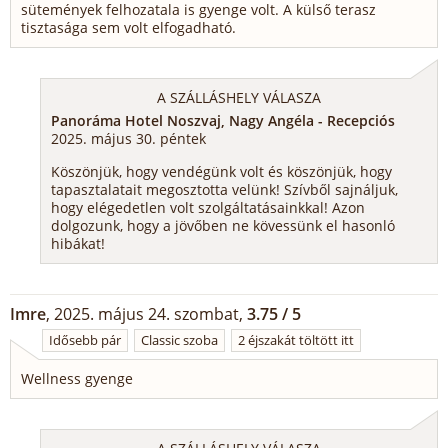
sütemények felhozatala is gyenge volt. A külső terasz
tisztasága sem volt elfogadható.
A SZÁLLÁSHELY VÁLASZA
Panoráma Hotel Noszvaj, Nagy Angéla - Recepciós
2025. május 30. péntek
Köszönjük, hogy vendégünk volt és köszönjük, hogy
tapasztalatait megosztotta velünk! Szívből sajnáljuk,
hogy elégedetlen volt szolgáltatásainkkal! Azon
dolgozunk, hogy a jövőben ne kövessünk el hasonló
hibákat!
Imre
, 2025. május 24. szombat,
3.75 / 5
Idősebb pár
Classic szoba
2 éjszakát töltött itt
Wellness gyenge