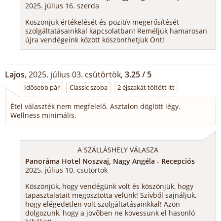
2025. július 16. szerda
Köszönjük értékelését és pozitív megerősítését
szolgáltatásainkkal kapcsolatban! Reméljük hamarosan
újra vendégeink között köszönthetjük Önt!
Lajos
, 2025. július 03. csütörtök,
3.25 / 5
Idősebb pár
Classic szoba
2 éjszakát töltött itt
Étel választék nem megfelelő. Asztalon döglött légy.
Wellness minimális.
A SZÁLLÁSHELY VÁLASZA
Panoráma Hotel Noszvaj, Nagy Angéla - Recepciós
2025. július 10. csütörtök
Köszönjük, hogy vendégünk volt és köszönjük, hogy
tapasztalatait megosztotta velünk! Szívből sajnáljuk,
hogy elégedetlen volt szolgáltatásainkkal! Azon
dolgozunk, hogy a jövőben ne kövessünk el hasonló