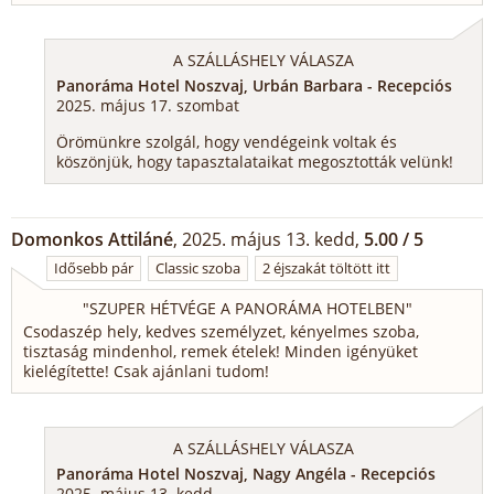
A SZÁLLÁSHELY VÁLASZA
Panoráma Hotel Noszvaj, Urbán Barbara - Recepciós
2025. május 17. szombat
Örömünkre szolgál, hogy vendégeink voltak és
köszönjük, hogy tapasztalataikat megosztották velünk!
Domonkos Attiláné
, 2025. május 13. kedd,
5.00 / 5
Idősebb pár
Classic szoba
2 éjszakát töltött itt
"
SZUPER HÉTVÉGE A PANORÁMA HOTELBEN
"
Csodaszép hely, kedves személyzet, kényelmes szoba,
tisztaság mindenhol, remek ételek! Minden igényüket
kielégítette! Csak ajánlani tudom!
A SZÁLLÁSHELY VÁLASZA
Panoráma Hotel Noszvaj, Nagy Angéla - Recepciós
2025. május 13. kedd