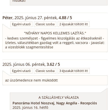
hibákat!
Péter
, 2025. június 27. péntek,
4.88 / 5
Egyéni utazó
Classic szoba
2 éjszakát töltött itt
"
NÉHÁNY NAPOS KELLEMES LAZÍTÁS.
"
- kedves személyzet - figyelmes kiszolgálás az étkezéseknél -
ízletes, választékban gazdag volt a reggeli, vacsora - javaslat:
a vizesblokk szagmentesítése
2025. június 06. péntek,
3.62 / 5
Egyéni utazó
Classic szoba
3 éjszakát töltött itt
az úszómedence nem müködött
A SZÁLLÁSHELY VÁLASZA
Panoráma Hotel Noszvaj, Nagy Angéla - Recepciós
2025. június 16. hétfő