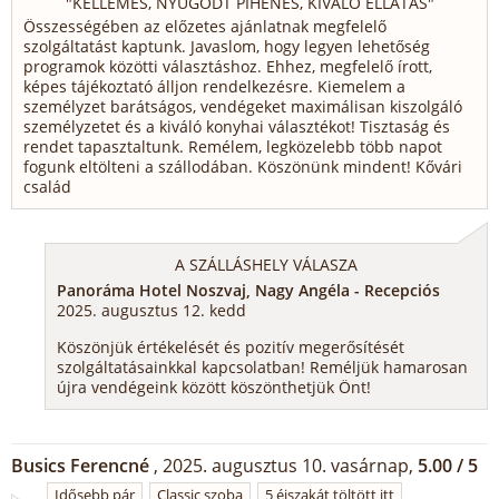
"
KELLEMES, NYUGODT PIHENÉS, KIVÁLÓ ELLÁTÁS
"
Összességében az előzetes ajánlatnak megfelelő
szolgáltatást kaptunk. Javaslom, hogy legyen lehetőség
programok közötti választáshoz. Ehhez, megfelelő írott,
képes tájékoztató álljon rendelkezésre. Kiemelem a
személyzet barátságos, vendégeket maximálisan kiszolgáló
személyzetet és a kiváló konyhai választékot! Tisztaság és
rendet tapasztaltunk. Remélem, legközelebb több napot
fogunk eltölteni a szállodában. Köszönünk mindent! Kővári
család
A SZÁLLÁSHELY VÁLASZA
Panoráma Hotel Noszvaj, Nagy Angéla - Recepciós
2025. augusztus 12. kedd
Köszönjük értékelését és pozitív megerősítését
szolgáltatásainkkal kapcsolatban! Reméljük hamarosan
újra vendégeink között köszönthetjük Önt!
Busics Ferencné
, 2025. augusztus 10. vasárnap,
5.00 / 5
Idősebb pár
Classic szoba
5 éjszakát töltött itt