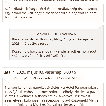
Szép kilátás , bőséges étel és ital kínálat, szép tiszta szoba,
egy probléma volt hogy a medence vize hideg volt és nem
tudtunk bele menni.
A SZÁLLÁSHELY VÁLASZA
Panoráma Hotel Noszvaj, Nagy Angéla - Recepciós
2026. május 20. szerda
Köszönjük, hogy szállodánk vendége volt és hogy időt
szánt szolgáltatásink értékelésére!
Katalin
, 2026. május 03. vasárnap,
5.00 / 5
Idősebb pár
Classic szoba
2 éjszakát töltött itt
Nagyon kellemes napokat töltöttünk a Hotel Panorámában.
Hozzájárult ehhez a természetközeli elhelyezkedés, a pazar
kilátás, a wellness, a finom ételek, a kedves, segítőkész
személyzet, különösen a recepciós hölgy! Köszönjük! Még el
sem jöttünk, de a következő alkalmat tervezgettük.