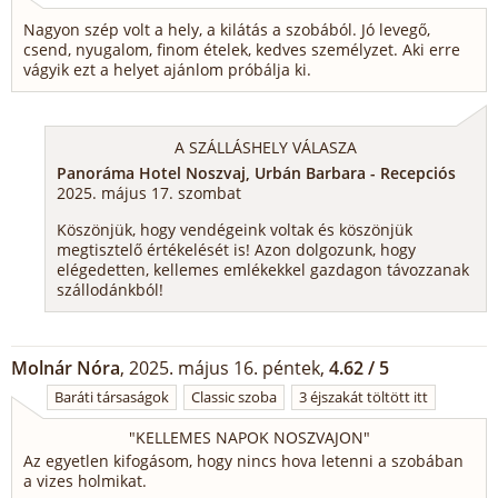
Nagyon szép volt a hely, a kilátás a szobából. Jó levegő,
csend, nyugalom, finom ételek, kedves személyzet. Aki erre
vágyik ezt a helyet ajánlom próbálja ki.
A SZÁLLÁSHELY VÁLASZA
Panoráma Hotel Noszvaj, Urbán Barbara - Recepciós
2025. május 17. szombat
Köszönjük, hogy vendégeink voltak és köszönjük
megtisztelő értékelését is! Azon dolgozunk, hogy
elégedetten, kellemes emlékekkel gazdagon távozzanak
szállodánkból!
Molnár Nóra
, 2025. május 16. péntek,
4.62 / 5
Baráti társaságok
Classic szoba
3 éjszakát töltött itt
"
KELLEMES NAPOK NOSZVAJON
"
Az egyetlen kifogásom, hogy nincs hova letenni a szobában
a vizes holmikat.