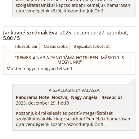
szolgáltatásainkkal kapcsolatban! Reméljük hamarosan
újra vendégeink között köszönthetjük Önt!
Jankovné Szedmák Éva
, 2025. december 27. szombat,
5.00 / 5
Idősebb pár
Classic szoba
3 éjszakát töltött itt
"
REMEK 4 NAP A PANORÁMA HOTELBEN. MÁSKOR IS
MEGYÜNK!
"
Minden nagyon-nagyon tetszett
A SZÁLLÁSHELY VÁLASZA
Panoráma Hotel Noszvaj, Nagy Angéla - Recepciós
2025. december 29. hétfő
Köszönjük értékelését és pozitív megerősítését
szolgáltatásainkkal kapcsolatban! Reméljük hamarosan
újra vendégeink között köszönthetjük Önt!