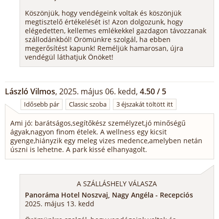
Köszönjük, hogy vendégeink voltak és köszönjük
megtisztelő értékelését is! Azon dolgozunk, hogy
elégedetten, kellemes emlékekkel gazdagon távozzanak
szállodánkból! Örömünkre szolgál, ha ebben
megerősítést kapunk! Reméljük hamarosan, újra
vendégül láthatjuk Önöket!
László Vilmos
, 2025. május 06. kedd,
4.50 / 5
Idősebb pár
Classic szoba
3 éjszakát töltött itt
Ami jó: barátságos,segítőkész személyzet,jó minőségű
ágyak,nagyon finom ételek. A wellness egy kicsit
gyenge,hiányzik egy meleg vizes medence,amelyben netán
úszni is lehetne. A park kissé elhanyagolt.
A SZÁLLÁSHELY VÁLASZA
Panoráma Hotel Noszvaj, Nagy Angéla - Recepciós
2025. május 13. kedd