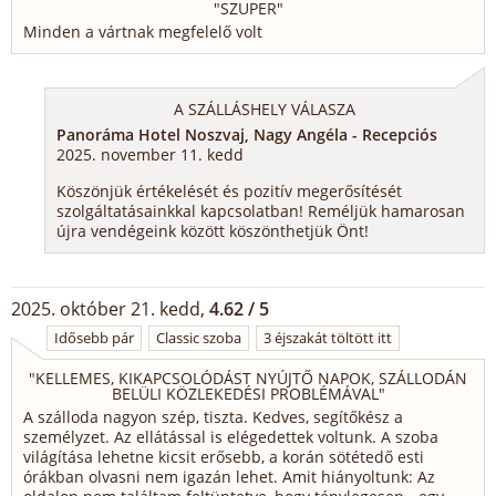
"
SZUPER
"
Minden a vártnak megfelelő volt
A SZÁLLÁSHELY VÁLASZA
Panoráma Hotel Noszvaj, Nagy Angéla - Recepciós
2025. november 11. kedd
Köszönjük értékelését és pozitív megerősítését
szolgáltatásainkkal kapcsolatban! Reméljük hamarosan
újra vendégeink között köszönthetjük Önt!
2025. október 21. kedd,
4.62 / 5
Idősebb pár
Classic szoba
3 éjszakát töltött itt
"
KELLEMES, KIKAPCSOLÓDÁST NYÚJTŐ NAPOK, SZÁLLODÁN
BELÜLI KÖZLEKEDÉSI PROBLÉMÁVAL
"
A szálloda nagyon szép, tiszta. Kedves, segítőkész a
személyzet. Az ellátással is elégedettek voltunk. A szoba
világítása lehetne kicsit erősebb, a korán sötétedő esti
órákban olvasni nem igazán lehet. Amit hiányoltunk: Az