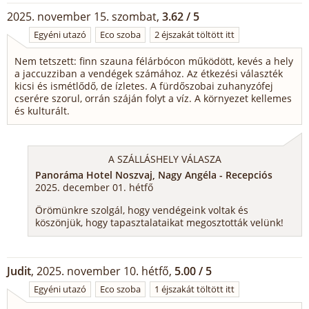
2025. november 15. szombat,
3.62 / 5
Egyéni utazó
Eco szoba
2 éjszakát töltött itt
Nem tetszett: finn szauna félárbócon működött, kevés a hely
a jaccuzziban a vendégek számához. Az étkezési választék
kicsi és ismétlődő, de ízletes. A fürdőszobai zuhanyzófej
cserére szorul, orrán száján folyt a víz. A környezet kellemes
és kulturált.
A SZÁLLÁSHELY VÁLASZA
Panoráma Hotel Noszvaj, Nagy Angéla - Recepciós
2025. december 01. hétfő
Örömünkre szolgál, hogy vendégeink voltak és
köszönjük, hogy tapasztalataikat megosztották velünk!
Judit
, 2025. november 10. hétfő,
5.00 / 5
Egyéni utazó
Eco szoba
1 éjszakát töltött itt