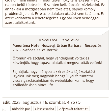
oldalon nem találtam feltüntetve, hogy ténylegesen - egy
napon belül többször - 5 szinten kell, lépcsőn közlekedni. Ez
annak aki a mozgásában nem tökéletes, sajnos komoly
problémát jelent. Erre az oldalukon utalást sem találtam. Ez
azért korlátozta a lehetőségeket. Egy pár ilyen vendéggel
azért találkoztunk.
A SZÁLLÁSHELY VÁLASZA
Panoráma Hotel Noszvaj, Urbán Barbara - Recepciós
2025. október 23. csütörtök
Örömünkre szolgál, hogy vendégeink voltak és
köszönjük, hogy tapasztalataikat megosztották velünk!
Sajnáljuk, hogy hiányosnak érezték a tájékoztatást!
Igyekszünk még nagyobb hangsúllyal feltüntetni
visszaigazolásainkban és weboldalunkon is, hogy
szállodánkban nincs lift!
Edit
, 2025. augusztus 16. szombat,
4.75 / 5
Idősebb pár
Classic szoba
2 éjszakát töltött itt