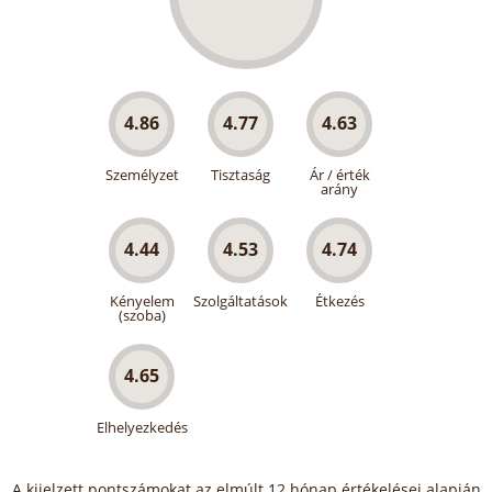
4.86
4.77
4.63
Személyzet
Tisztaság
Ár / érték
arány
4.44
4.53
4.74
Kényelem
Szolgáltatások
Étkezés
(szoba)
4.65
Elhelyezkedés
A kijelzett pontszámokat az elmúlt 12 hónap értékelései alapján