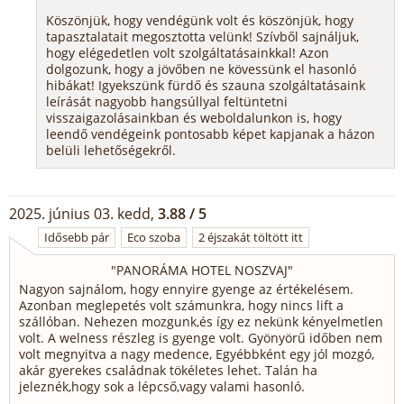
Köszönjük, hogy vendégünk volt és köszönjük, hogy
tapasztalatait megosztotta velünk! Szívből sajnáljuk,
hogy elégedetlen volt szolgáltatásainkkal! Azon
dolgozunk, hogy a jövőben ne kövessünk el hasonló
hibákat! Igyekszünk fürdő és szauna szolgáltatásaink
leírását nagyobb hangsúllyal feltüntetni
visszaigazolásainkban és weboldalunkon is, hogy
leendő vendégeink pontosabb képet kapjanak a házon
belüli lehetőségekről.
2025. június 03. kedd,
3.88 / 5
Idősebb pár
Eco szoba
2 éjszakát töltött itt
"
PANORÁMA HOTEL NOSZVAJ
"
Nagyon sajnálom, hogy ennyire gyenge az értékelésem.
Azonban meglepetés volt számunkra, hogy nincs lift a
szállóban. Nehezen mozgunk,és így ez nekünk kényelmetlen
volt. A welness részleg is gyenge volt. Gyönyörű időben nem
volt megnyitva a nagy medence, Egyébbként egy jól mozgó,
akár gyerekes családnak tökéletes lehet. Talán ha
jeleznék,hogy sok a lépcső,vagy valami hasonló.