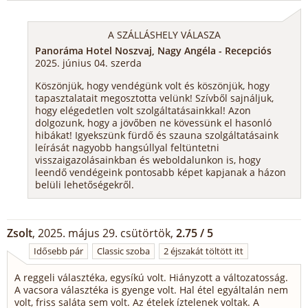
A SZÁLLÁSHELY VÁLASZA
Panoráma Hotel Noszvaj, Nagy Angéla - Recepciós
2025. június 04. szerda
Köszönjük, hogy vendégünk volt és köszönjük, hogy
tapasztalatait megosztotta velünk! Szívből sajnáljuk,
hogy elégedetlen volt szolgáltatásainkkal! Azon
dolgozunk, hogy a jövőben ne kövessünk el hasonló
hibákat! Igyekszünk fürdő és szauna szolgáltatásaink
leírását nagyobb hangsúllyal feltüntetni
visszaigazolásainkban és weboldalunkon is, hogy
leendő vendégeink pontosabb képet kapjanak a házon
belüli lehetőségekről.
Zsolt
, 2025. május 29. csütörtök,
2.75 / 5
Idősebb pár
Classic szoba
2 éjszakát töltött itt
A reggeli választéka, egysíkú volt. Hiányzott a változatosság.
A vacsora választéka is gyenge volt. Hal étel egyáltalán nem
volt, friss saláta sem volt. Az ételek íztelenek voltak. A