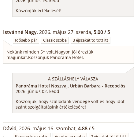
2026. június 16. kedd
Köszönjük értékelését!
Istvánné Nagy
, 2026. május 27. szerda,
5.00 / 5
Idősebb pár
Classic szoba
3 éjszakát töltött itt
Nekünk minden 5* volt.Nagyon jól éreztük
magunkat.Köszönjük Panoráma Hotel.
A SZÁLLÁSHELY VÁLASZA
Panoráma Hotel Noszvaj, Urbán Barbara - Recepciós
2026. június 02. kedd
Köszönjük, hogy szállodánk vendége volt és hogy időt
szánt szolgáltatásink értékelésére!
Dávid
, 2026. május 16. szombat,
4.88 / 5
Kisgyerekes család
Apartman szoba
2 éjszakát töltött itt