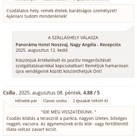
Csodálatos hely, remek ételek, barátságos személyzet!
Ajánlani tudom mindenkinek!
A SZÁLLÁSHELY VÁLASZA
Panoráma Hotel Noszvaj, Nagy Angéla - Recepciós
2025. augusztus 12. kedd
Köszönjük értékelését és pozitív megerősítését
szolgáltatásainkkal kapcsolatban! Reméljük hamarosan
újra vendégeink között köszönthetjük Önt!
Csilla
, 2025. augusztus 08. péntek,
4.88 / 5
Idősebb pár
Classic szoba
2 éjszakát töltött itt
"
IDE MÉG VISSZATÉRÜNK.
"
Csodás kilátás a teraszról a parkra, nagyon ízletes, bőséges
reggeli, vacsora. Az ágyneműnek erős klór- vagy fertőtlenítő
illata volt,ez zavart kicsit.