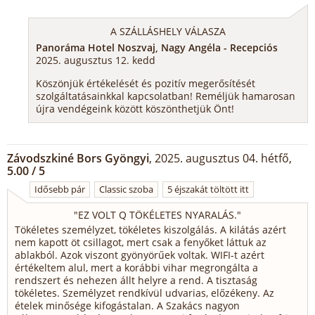
A SZÁLLÁSHELY VÁLASZA
Panoráma Hotel Noszvaj, Nagy Angéla - Recepciós
2025. augusztus 12. kedd
Köszönjük értékelését és pozitív megerősítését
szolgáltatásainkkal kapcsolatban! Reméljük hamarosan
újra vendégeink között köszönthetjük Önt!
Závodszkiné Bors Gyöngyi
, 2025. augusztus 04. hétfő,
5.00 / 5
Idősebb pár
Classic szoba
5 éjszakát töltött itt
"
EZ VOLT Q TÖKÉLETES NYARALÁS.
"
Tökéletes személyzet, tökéletes kiszolgálás. A kilátás azért
nem kapott öt csillagot, mert csak a fenyőket láttuk az
ablakból. Azok viszont gyönyörűek voltak. WIFI-t azért
értékeltem alul, mert a korábbi vihar megrongálta a
rendszert és nehezen állt helyre a rend. A tisztaság
tökéletes. Személyzet rendkívül udvarias, előzékeny. Az
ételek minősége kifogástalan. A Szakács nagyon