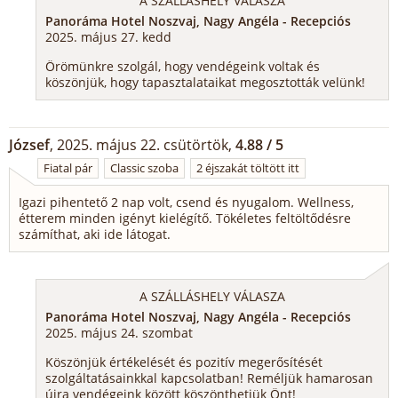
A SZÁLLÁSHELY VÁLASZA
Panoráma Hotel Noszvaj, Nagy Angéla - Recepciós
2025. május 27. kedd
Örömünkre szolgál, hogy vendégeink voltak és
köszönjük, hogy tapasztalataikat megosztották velünk!
József
, 2025. május 22. csütörtök,
4.88 / 5
Fiatal pár
Classic szoba
2 éjszakát töltött itt
Igazi pihentető 2 nap volt, csend és nyugalom. Wellness,
étterem minden igényt kielégítő. Tökéletes feltöltődésre
számíthat, aki ide látogat.
A SZÁLLÁSHELY VÁLASZA
Panoráma Hotel Noszvaj, Nagy Angéla - Recepciós
2025. május 24. szombat
Köszönjük értékelését és pozitív megerősítését
szolgáltatásainkkal kapcsolatban! Reméljük hamarosan
újra vendégeink között köszönthetjük Önt!