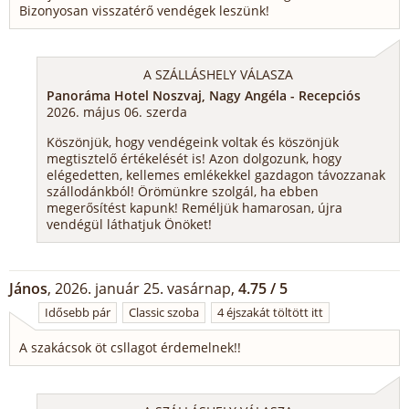
Bizonyosan visszatérő vendégek leszünk!
A SZÁLLÁSHELY VÁLASZA
Panoráma Hotel Noszvaj, Nagy Angéla - Recepciós
2026. május 06. szerda
Köszönjük, hogy vendégeink voltak és köszönjük
megtisztelő értékelését is! Azon dolgozunk, hogy
elégedetten, kellemes emlékekkel gazdagon távozzanak
szállodánkból! Örömünkre szolgál, ha ebben
megerősítést kapunk! Reméljük hamarosan, újra
vendégül láthatjuk Önöket!
János
, 2026. január 25. vasárnap,
4.75 / 5
Idősebb pár
Classic szoba
4 éjszakát töltött itt
A szakácsok öt csllagot érdemelnek!!