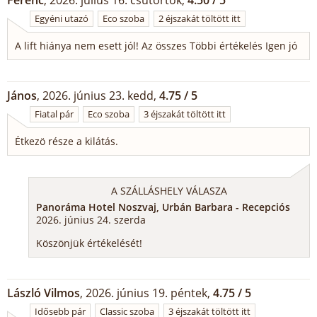
Ferenc
, 2026. július 16. csütörtök,
4.50 / 5
Egyéni utazó
Eco szoba
2 éjszakát töltött itt
A lift hiánya nem esett jól! Az összes Többi értékelés Igen jó
János
, 2026. június 23. kedd,
4.75 / 5
Fiatal pár
Eco szoba
3 éjszakát töltött itt
Étkezö része a kilátás.
A SZÁLLÁSHELY VÁLASZA
Panoráma Hotel Noszvaj, Urbán Barbara - Recepciós
2026. június 24. szerda
Köszönjük értékelését!
László Vilmos
, 2026. június 19. péntek,
4.75 / 5
Idősebb pár
Classic szoba
3 éjszakát töltött itt