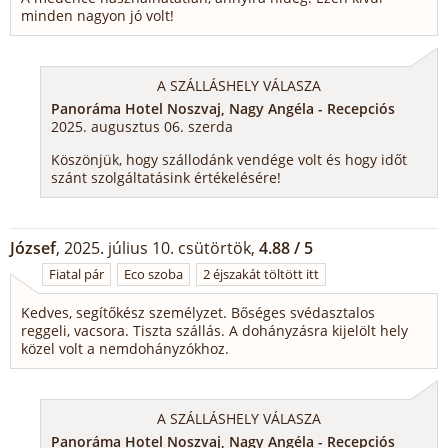
minden nagyon jó volt!
A SZÁLLÁSHELY VÁLASZA
Panoráma Hotel Noszvaj, Nagy Angéla - Recepciós
2025. augusztus 06. szerda
Köszönjük, hogy szállodánk vendége volt és hogy időt
szánt szolgáltatásink értékelésére!
József
, 2025. július 10. csütörtök,
4.88 / 5
Fiatal pár
Eco szoba
2 éjszakát töltött itt
Kedves, segítőkész személyzet. Bőséges svédasztalos
reggeli, vacsora. Tiszta szállás. A dohányzásra kijelölt hely
közel volt a nemdohányzókhoz.
A SZÁLLÁSHELY VÁLASZA
Panoráma Hotel Noszvaj, Nagy Angéla - Recepciós