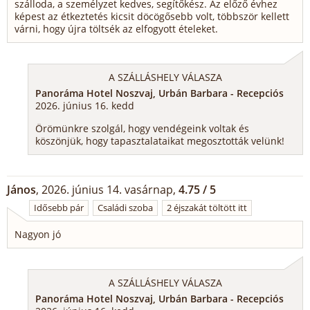
szálloda, a személyzet kedves, segítőkész. Az előző évhez
képest az étkeztetés kicsit döcögősebb volt, többször kellett
várni, hogy újra töltsék az elfogyott ételeket.
A SZÁLLÁSHELY VÁLASZA
Panoráma Hotel Noszvaj, Urbán Barbara - Recepciós
2026. június 16. kedd
Örömünkre szolgál, hogy vendégeink voltak és
köszönjük, hogy tapasztalataikat megosztották velünk!
János
, 2026. június 14. vasárnap,
4.75 / 5
Idősebb pár
Családi szoba
2 éjszakát töltött itt
Nagyon jó
A SZÁLLÁSHELY VÁLASZA
Panoráma Hotel Noszvaj, Urbán Barbara - Recepciós