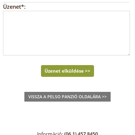
Üzenet*:
Üzenet elküldése >>
VISSZA A PELSO PANZIÓ OLDALÁRA >>
Információ:
(06 1) 457 8450