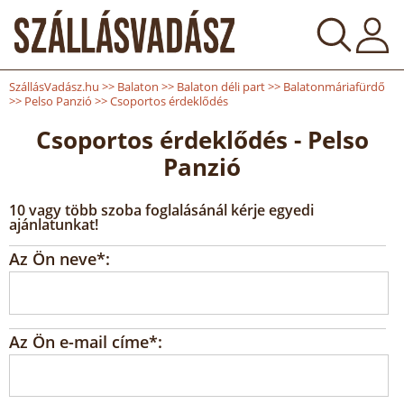
SzállásVadász.hu
>>
Balaton
>>
Balaton déli part
>>
Balatonmáriafürdő
>>
Pelso Panzió
>>
Csoportos érdeklődés
Csoportos érdeklődés - Pelso
Panzió
10 vagy több szoba foglalásánál kérje egyedi
ajánlatunkat!
Az Ön neve*:
Az Ön e-mail címe*: