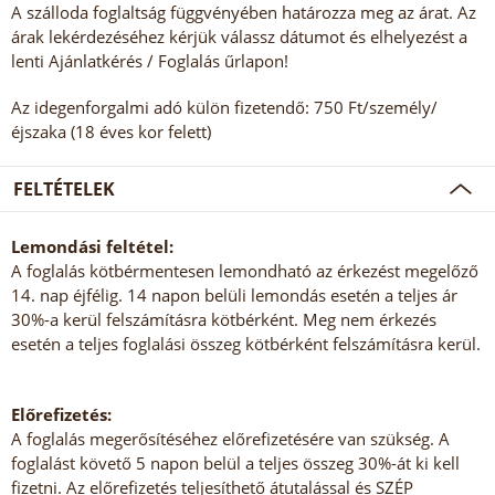
A szálloda foglaltság függvényében határozza meg az árat. Az
árak lekérdezéséhez kérjük válassz dátumot és elhelyezést a
lenti Ajánlatkérés / Foglalás űrlapon!
Az idegenforgalmi adó külön fizetendő: 750 Ft/személy/
éjszaka (18 éves kor felett)
FELTÉTELEK
Lemondási feltétel:
A foglalás kötbérmentesen lemondható az érkezést megelőző
14. nap éjfélig. 14 napon belüli lemondás esetén a teljes ár
30%-a kerül felszámításra kötbérként. Meg nem érkezés
esetén a teljes foglalási összeg kötbérként felszámításra kerül.
Előrefizetés:
A foglalás megerősítéséhez előrefizetésére van szükség. A
foglalást követő 5 napon belül a teljes összeg 30%-át ki kell
fizetni. Az előrefizetés teljesíthető átutalással és SZÉP