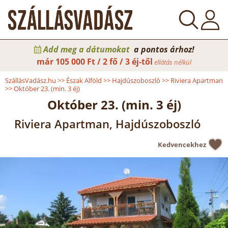
Add meg a dátumokat
a pontos árhoz!
már
105 000 Ft / 2 fő / 3 éj-től
ellátás nélkül
SzállásVadász.hu
>>
Észak Alföld
>>
Hajdúszoboszló
>>
Riviera Apartman
>>
Október 23. (min. 3 éj)
Október 23. (min. 3 éj)
Riviera Apartman, Hajdúszoboszló
Kedvencekhez