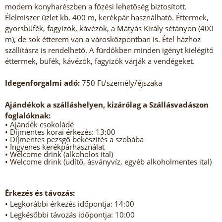
modern konyharészben a főzési lehetőség biztosított.
Élelmiszer üzlet kb. 400 m, kerékpár használható. Éttermek,
gyorsbüfék, fagyizók, kávézók, a Mátyás Király sétányon (400
m), de sok étterem van a városközpontban is. Étel házhoz
szállításra is rendelhető. A fürdőkben minden igényt kielégítő
éttermek, büfék, kávézók, fagyizók várják a vendégeket.
Idegenforgalmi adó:
750 Ft/személy/éjszaka
Ajándékok a szálláshelyen, kizárólag a Szállásvadászon
foglalóknak:
• Ajándék csokoládé
• Díjmentes korai érkezés: 13:00
• Díjmentes pezsgő bekészítés a szobába
• Ingyenes kerékpárhasználat
• Welcome drink (alkoholos ital)
• Welcome drink (üdítő, ásványvíz, egyéb alkoholmentes ital)
Érkezés és távozás:
• Legkorábbi érkezés időpontja: 14:00
• Legkésőbbi távozás időpontja: 10:00