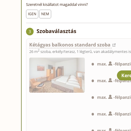
Szeretnél kisállatot magaddal vinni?
IGEN
NEM
Szobaválasztás
3
Kétágyas balkonos standard szoba
2
26 m
szoba, erkély/terasz, 1 légterű, van akadálymentes i
max.
-
félpanz
max.
-
félpanz
max.
-
félpanz
max.
-
félpanz
max.
-
félpanz