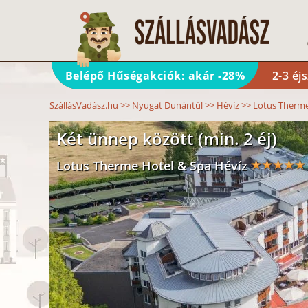
Belépő Hűségakciók: akár -28%
2-3 éj
SzállásVadász.hu
>>
Nyugat Dunántúl
>>
Hévíz
>>
Lotus Therme
Két ünnep között (min. 2 éj)
Lotus Therme Hotel & Spa Hévíz