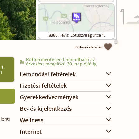
8380
Hévíz
,
Lótuszvirág utca 1.
Kedvencek közé
Kötbérmentesen lemondható az
érkezést megelőző 30. nap éjfélig
 1.
P)
Lemondási feltételek
Fizetési feltételek
Gyerekkedvezmények
Be- és kijelentkezés
lenti
Wellness
Internet