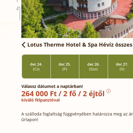
Lotus Therme Hotel & Spa Hévíz
összes
dec 24.
dec 25.
dec 26.
dec 27.
(Cs)
(P)
(Szo)
(V)
Válassz dátumot a naptárban!
264 000 Ft / 2 fő / 2 éjtől
kiváló félpanzióval
A szálloda foglaltság függvényében határozza meg az ára
űrlapon!