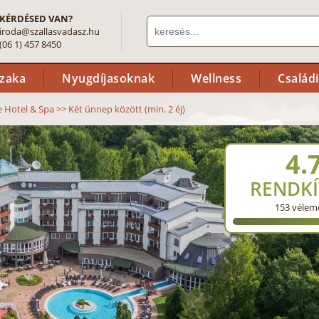
KÉRDÉSED VAN?
iroda@szallasvadasz.hu
(06 1) 457 8450
szaka
Nyugdíjasoknak
Wellness
Család
 Hotel & Spa
>>
Két ünnep között (min. 2 éj)
4.
RENDKÍ
153
vélem