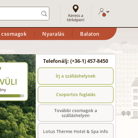
Keress a
térképen!
i csomagok
Nyaralás
Balaton
Telefonálj: (+36-1) 457-8450
7
Írj a szálláshelynek
VÜLI
ény
Csoportos foglalás
További csomagok a
szálláshelyen
Lotus Therme Hotel & Spa info