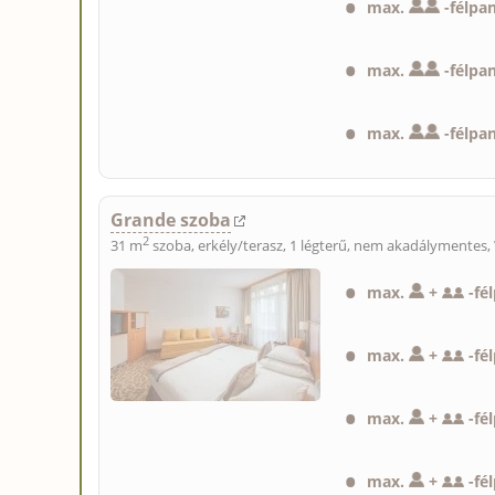
max.
-
félpa
max.
-
félpa
max.
-
félpa
Grande szoba
2
31 m
szoba, erkély/terasz, 1 légterű, nem akadálymentes,
max.
+
-
fé
max.
+
-
fé
max.
+
-
fé
max.
+
-
fé