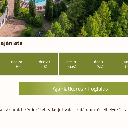
 ajánlata
dec 28.
dec 29.
dec 30.
dec 31.
jan
(H)
(K)
(Sze)
(Cs)
(
Ajánlatkérés / Foglalás
t. Az árak lekérdezéséhez kérjük válassz dátumot és elhelyezést a 