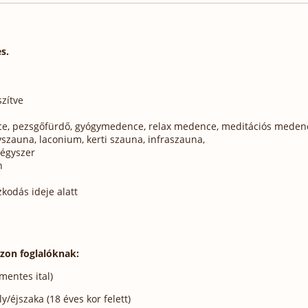
s.
zítve
l
nce, pezsgőfürdő, gyógymedence, relax medence, meditációs meden
szauna, laconium, kerti szauna, infraszauna,
égyszer
n
kodás ideje alatt
szon foglalóknak:
mentes ital)
/éjszaka (18 éves kor felett)