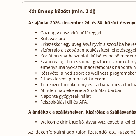
Két ünnep között (min. 2 éj)
Az ajánlat 2026. december 24. és 30. között érvénye
Gazdag választékú büféreggeli
Büfévacsora
Érkezéskor egy üveg ásványvíz a szobába bekés
Vízforraló a szobában teakészítési lehetőségge
Korlátlan spa használat: külső és belső mede
Szaunavilág: finn szauna, gőzfürdő, aroma-fény
élményzuhanyok,szaunaceremóniák naponta n
Részvétel a heti sport és wellness programoko
Fitneszterem, gimnasztikaterem
Törököző, fürdőköpeny és szobapapucs a tartóz
Minden nap élőzene a Shali Mar bárban
Naponta gyógyteakínálat
Felszolgálási díj és ÁFA.
Ajándékok a szálláshelyen, kizárólag a Szállásvadá
Welcome drink (üdítő, ásványvíz, egyéb alkohol
Az idegenforgalmi adó külön fizetendő: 830 Ft/személy