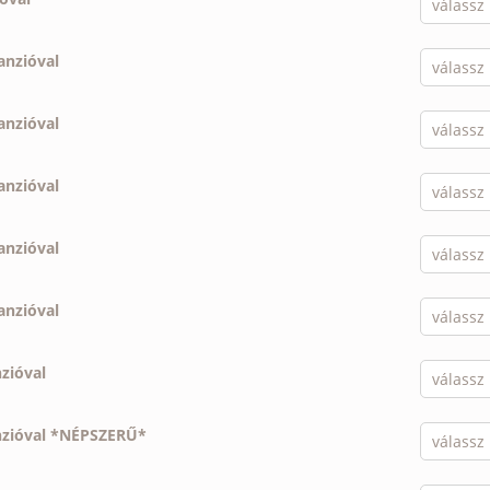
anzióval
anzióval
anzióval
anzióval
anzióval
nzióval
nzióval *NÉPSZERŰ*