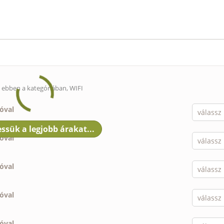
s ebben a kategóriában, WIFI
ióval
ióval
ióval
ióval
ióval