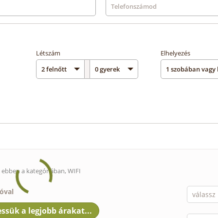
Létszám
Elhelyezés
s ebben a kategóriában, WIFI
ióval