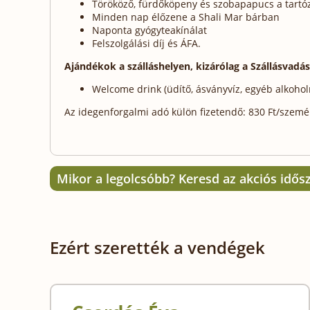
Törököző, fürdőköpeny és szobapapucs a tartóz
Minden nap élőzene a Shali Mar bárban
Naponta gyógyteakínálat
Felszolgálási díj és ÁFA.
Ajándékok a szálláshelyen, kizárólag a Szállásvadá
Welcome drink (üdítő, ásványvíz, egyéb alkohol
Az idegenforgalmi adó külön fizetendő: 830 Ft/személy
Mikor a legolcsóbb? Keresd az akciós idős
Ezért szerették a vendégek