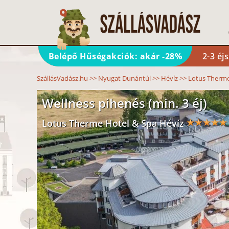
Belépő Hűségakciók: akár -28%
2-3 éj
SzállásVadász.hu
>>
Nyugat Dunántúl
>>
Hévíz
>>
Lotus Therme
Wellness pihenés (min. 3 éj)
Lotus Therme Hotel & Spa Hévíz