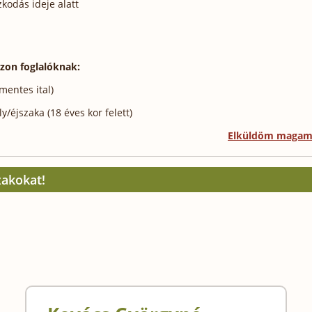
kodás ideje alatt
szon foglalóknak:
mentes ital)
/éjszaka (18 éves kor felett)
Elküldöm maga
zakokat!