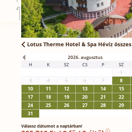
Lotus Therme Hotel & Spa Hévíz
összes
2026. augusztus
H
K
SZ
CS
P
SZ
1
3
4
5
6
7
8
10
11
12
13
14
15
17
18
19
20
21
22
24
25
26
27
28
29
31
Válassz dátumot a naptárban!