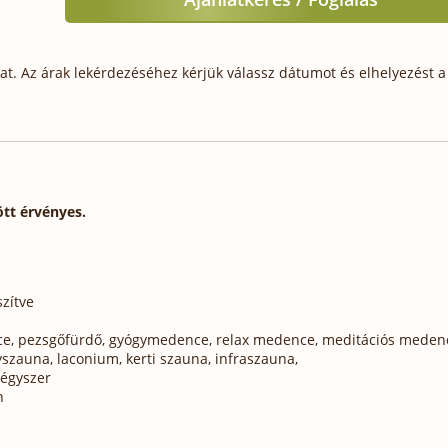
t. Az árak lekérdezéséhez kérjük válassz dátumot és elhelyezést a 
ött érvényes.
zítve
l
nce, pezsgőfürdő, gyógymedence, relax medence, meditációs meden
szauna, laconium, kerti szauna, infraszauna,
égyszer
n