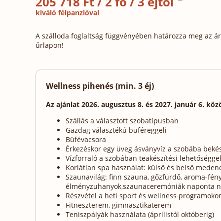
205 718 Ft / 2 fő / 3 éjtől
kiváló félpanzióval
A szálloda foglaltság függvényében határozza meg az ára
űrlapon!
Wellness pihenés (min. 3 éj)
Az ajánlat 2026. augusztus 8. és 2027. január 6. köz
Szállás a választott szobatípusban
Gazdag választékú büféreggeli
Büfévacsora
Érkezéskor egy üveg ásványvíz a szobába bekés
Vízforraló a szobában teakészítési lehetőségge
Korlátlan spa használat: külső és belső mede
Szaunavilág: finn szauna, gőzfürdő, aroma-fény
élményzuhanyok,szaunaceremóniák naponta n
Részvétel a heti sport és wellness programoko
Fitneszterem, gimnasztikaterem
Teniszpályák használata (áprilistól októberig)