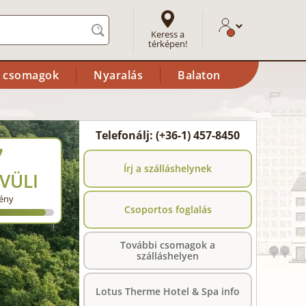
Keress a
térképen!
i csomagok
Nyaralás
Balaton
Telefonálj: (+36-1) 457-8450
7
Írj a szálláshelynek
VÜLI
ény
Csoportos foglalás
További csomagok a
szálláshelyen
Lotus Therme Hotel & Spa info