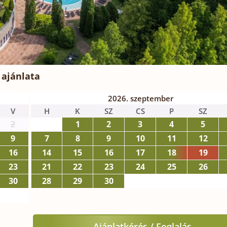
 ajánlata
2026. szeptember
V
H
K
SZ
CS
P
SZ
2
1
2
3
4
5
9
7
8
9
10
11
12
16
14
15
16
17
18
19
23
21
22
23
24
25
26
30
28
29
30
Ajánlatkérés / Foglalás