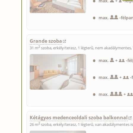
max.
+
-
félp
max.
-
félpa
Grande szoba
2
31 m
szoba, erkély/terasz, 1 légterű, nem akadálymentes,
max.
+
-
fé
max.
+
-
max.
+
Kétágyas medenceoldali szoba balkonnal
2
26 m
szoba, erkély/terasz, 1 légterű, van akadálymentes i