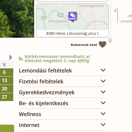
8380
Hévíz
,
Lótuszvirág utca 1.
Kedvencek közé
Kötbérmentesen lemondható az
2026. október
érkezést megelőző 3. nap éjfélig
V
H
K
SZ
CS
P
SZ
Lemondási feltételek
6
1
2
3
13
5
6
7
8
9
10
Fizetési feltételek
20
12
13
14
15
16
17
Gyerekkedvezmények
27
19
20
21
22
23
24
Be- és kijelentkezés
26
27
28
29
30
31
Wellness
Internet