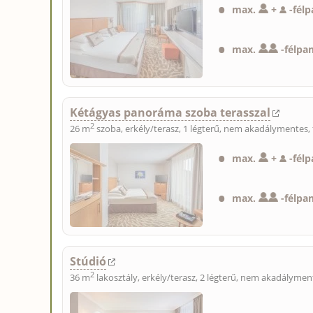
max.
+
-
félp
max.
-
félpa
Kétágyas panoráma szoba terasszal
2
26 m
szoba, erkély/terasz, 1 légterű, nem akadálymentes, 
max.
+
-
félp
max.
-
félpa
Stúdió
2
36 m
lakosztály, erkély/terasz, 2 légterű, nem akadályment