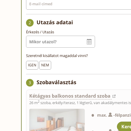
Utazás adatai
2
Érkezés / Utazás
Szeretnél kisállatot magaddal vinni?
IGEN
NEM
Szobaválasztás
3
Kétágyas balkonos standard szoba
2
26 m
szoba, erkély/terasz, 1 légterű, van akadálymentes i
max.
-
félpanz