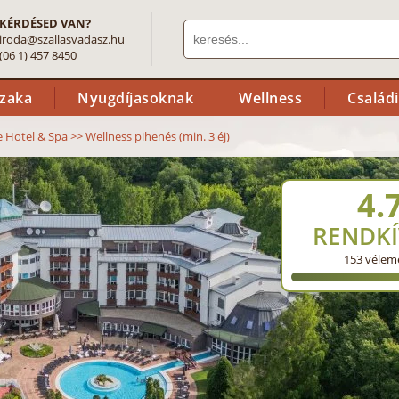
KÉRDÉSED VAN?
iroda@szallasvadasz.hu
(06 1) 457 8450
szaka
Nyugdíjasoknak
Wellness
Család
 Hotel & Spa
>>
Wellness pihenés (min. 3 éj)
4.
RENDKÍ
153
vélem