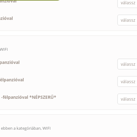
anzióval
nzióval
 WIFI
lpanzióval
félpanzióval
-
félpanzióval *NÉPSZERŰ*
s ebben a kategóriában, WIFI