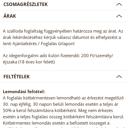
CSOMAGRÉSZLETEK
ÁRAK
A szálloda foglaltság függvényében határozza meg az árat. Az
árak lekérdezéséhez kérjük válassz dátumot és elhelyezést a
lenti Ajánlatkérés / Foglalás űrlapon!
Az idegenforgalmi adó külön fizetendő: 200 Ft/személy/
éjszaka (18 éves kor felett)
FELTÉTELEK
Lemondási feltétel:
A foglalás kötbérmentesen lemondható az érkezést megelőző
30. nap éjfélig. 30 napon belüli lemondás esetén a teljes ár
50%-a kerül felszámításra kötbérként. Meg nem érkezés
esetén a teljes foglalási összeg kötbérként felszámításra kerül.
Kötbérmentes lemondás esetén a befizetett összeget a