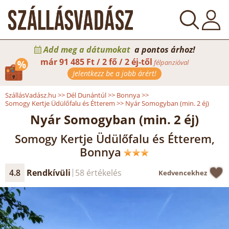
Add meg a dátumokat
a pontos árhoz!
már
91 485 Ft / 2 fő / 2 éj-től
félpanzióval
Jelentkezz be a jobb árért!
SzállásVadász.hu
>>
Dél Dunántúl
>>
Bonnya
>>
Somogy Kertje Üdülőfalu és Étterem
>>
Nyár Somogyban (min. 2 éj)
Nyár Somogyban (min. 2 éj)
Somogy Kertje Üdülőfalu és Étterem,
Bonnya
4.8
Rendkívüli
58 értékelés
Kedvencekhez