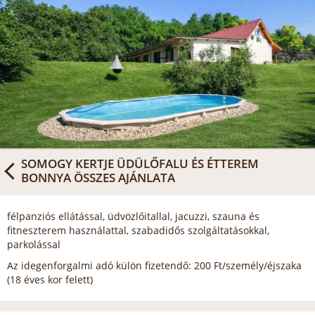
SOMOGY KERTJE ÜDÜLŐFALU ÉS ÉTTEREM
BONNYA
ÖSSZES AJÁNLATA
félpanziós ellátással, üdvözlőitallal, jacuzzi, szauna és
fitneszterem használattal, szabadidős szolgáltatásokkal,
parkolással
Az idegenforgalmi adó külön fizetendő: 200 Ft/személy/éjszaka
(18 éves kor felett)