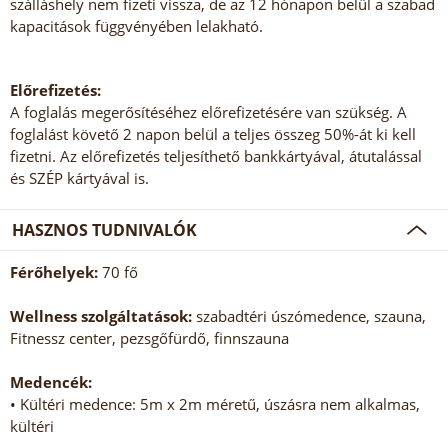
szálláshely nem fizeti vissza, de az 12 hónapon belül a szabad
kapacitások függvényében lelakható.
Előrefizetés:
A foglalás megerősítéséhez előrefizetésére van szükség. A
foglalást követő 2 napon belül a teljes összeg 50%-át ki kell
fizetni. Az előrefizetés teljesíthető bankkártyával, átutalással
és SZÉP kártyával is.
HASZNOS TUDNIVALÓK
Férőhelyek:
70 fő
Wellness szolgáltatások:
szabadtéri úszómedence, szauna,
Fitnessz center, pezsgőfürdő, finnszauna
Medencék:
• Kültéri medence: 5m x 2m méretű, úszásra nem alkalmas,
kültéri