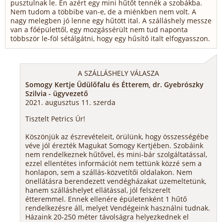
pusztulnak le. Én azért egy mini hűtőt tennék a szobákba.
Nem tudom a többibe van-e, de a miénkben nem volt. A
nagy melegben jó lenne egy hűtött ital. A szálláshely messze
van a főépülettől, egy mozgássérült nem tud naponta
többször le-föl sétálgátni, hogy egy hűsítő italt elfogyasszon.
A SZÁLLÁSHELY VÁLASZA
Somogy Kertje Üdülőfalu és Étterem, dr. Gyebrószky
Szilvia - ügyvezető
2021. augusztus 11. szerda
Tisztelt Petrics Úr!
Köszönjük az észrevételeit, örülünk, hogy összességébe
véve jól érezték Magukat Somogy Kertjében. Szobáink
nem rendelkeznek hűtővel, és mini-bár szolgáltatással,
ezzel ellentétes információt nem tettünk közzé sem a
honlapon, sem a szállás-közvetítői oldalakon. Nem
önellátásra berendezett vendégházakat üzemeltetünk,
hanem szálláshelyet ellátással, jól felszerelt
étteremmel. Ennek ellenére épületenként 1 hűtő
rendelkezésre áll, melyet Vendégeink használni tudnak.
Házaink 20-250 méter távolságra helyezkednek el