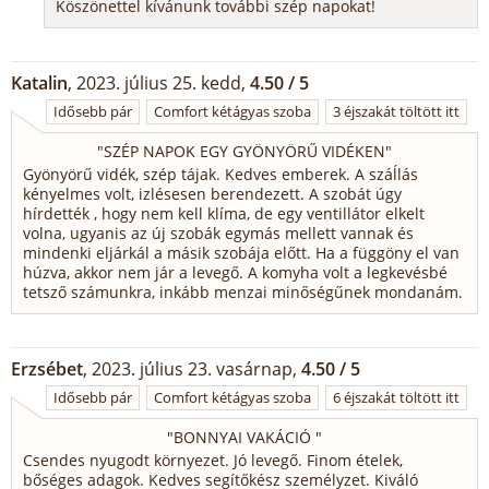
Köszönettel kívánunk további szép napokat!
Katalin
, 2023. július 25. kedd,
4.50 / 5
Idősebb pár
Comfort kétágyas szoba
3 éjszakát töltött itt
"
SZÉP NAPOK EGY GYÖNYÖRŰ VIDÉKEN
"
Gyönyörű vidék, szép tájak. Kedves emberek. A száĺlás
kényelmes volt, izlésesen berendezett. A szobát úgy
hírdették , hogy nem kell klíma, de egy ventillátor elkelt
volna, ugyanis az új szobák egymás mellett vannak és
mindenki eljárkál a másik szobája előtt. Ha a függöny el van
húzva, akkor nem jár a levegő. A komyha volt a legkevésbé
tetsző számunkra, inkább menzai minőségűnek mondanám.
Erzsébet
, 2023. július 23. vasárnap,
4.50 / 5
Idősebb pár
Comfort kétágyas szoba
6 éjszakát töltött itt
"
BONNYAI VAKÁCIÓ
"
Csendes nyugodt környezet. Jó levegő. Finom ételek,
bőséges adagok. Kedves segítőkész személyzet. Kiváló