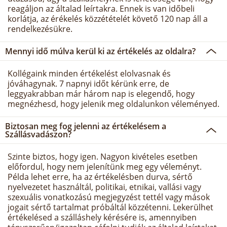
reagáljon az általad leírtakra. Ennek is van időbeli
korlátja, az érékelés közzétételét követő 120 nap áll a
rendelkezésükre.
Mennyi idő múlva kerül ki az értékelés az oldalra?
Kollégaink minden értékelést elolvasnak és
jóváhagynak. 7 napnyi időt kérünk erre, de
leggyakrabban már három nap is elegendő, hogy
megnézhesd, hogy jelenik meg oldalunkon véleményed.
Biztosan meg fog jelenni az értékelésem a
Szállásvadászon?
Szinte biztos, hogy igen. Nagyon kivételes esetben
előfordul, hogy nem jelenítünk meg egy véleményt.
Példa lehet erre, ha az értékelésben durva, sértő
nyelvezetet használtál, politikai, etnikai, vallási vagy
szexuális vonatkozású megjegyzést tettél vagy mások
jogait sértő tartalmat próbáltál közzétenni. Lekerülhet
értékelésed a szálláshely kérésére is, amennyiben