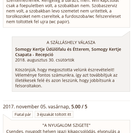
szentelhetnenek. Rengeteg a darazs, meh. Wifi kapcsolat
csak a foepuletben volt, a szobakban nem. Szobaszerviz
nem volt, a szobakban levo szemetet nem uritettek, a
torolkozoket nem csereltek, a furdoszoba/wc felszereleset
nem toltottek fel ujra (wc papir).
A SZÁLLÁSHELY VÁLASZA
Somogy Kertje Üdülőfalu és Étterem, Somogy Kertje
Csapata - Recepció
2018. augusztus 30. csütörtök
Köszönjük, hogy megosztotta velünk észrevételeit!
Véleménye fontos számunkra, így azt továbbítjuk az
illetékesek felé és azon leszünk, hogy jobbítsunk a
felsoroltakon.
2017. november 05. vasárnap,
5.00 / 5
Fiatal pár
3 éjszakát töltött itt
"
A NYUGALOM SZIGETE
"
Csendes, nyugodt helyen igazi kikapcsolódás, elvonulás a