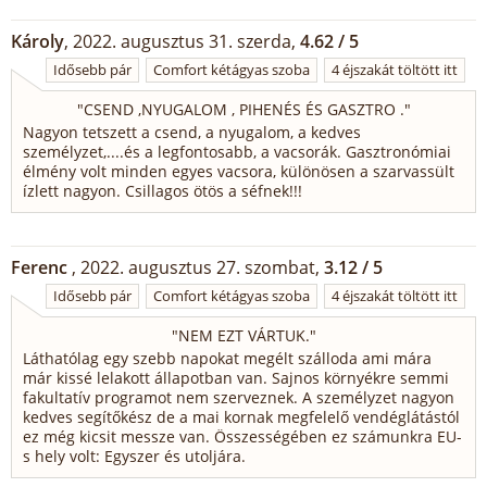
Károly
, 2022. augusztus 31. szerda,
4.62 / 5
Idősebb pár
Comfort kétágyas szoba
4 éjszakát töltött itt
"
CSEND ,NYUGALOM , PIHENÉS ÉS GASZTRO .
"
Nagyon tetszett a csend, a nyugalom, a kedves
személyzet,....és a legfontosabb, a vacsorák. Gasztronómiai
élmény volt minden egyes vacsora, különösen a szarvassült
ízlett nagyon. Csillagos ötös a séfnek!!!
Ferenc
, 2022. augusztus 27. szombat,
3.12 / 5
Idősebb pár
Comfort kétágyas szoba
4 éjszakát töltött itt
"
NEM EZT VÁRTUK.
"
Láthatólag egy szebb napokat megélt szálloda ami mára
már kissé lelakott állapotban van. Sajnos környékre semmi
fakultatív programot nem szerveznek. A személyzet nagyon
kedves segítőkész de a mai kornak megfelelő vendéglátástól
ez még kicsit messze van. Összességében ez számunkra EU-
s hely volt: Egyszer és utoljára.