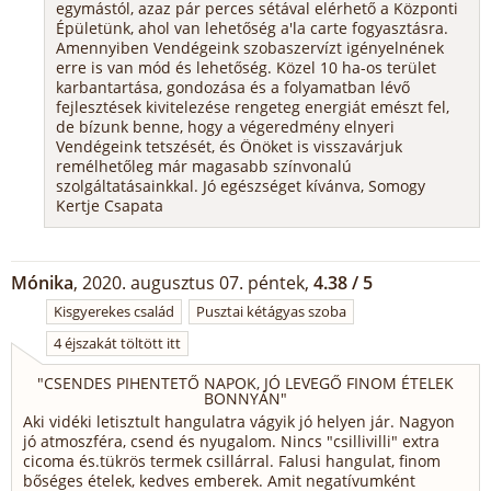
egymástól, azaz pár perces sétával elérhető a Központi
Épületünk, ahol van lehetőség a'la carte fogyasztásra.
Amennyiben Vendégeink szobaszervízt igényelnének
erre is van mód és lehetőség. Közel 10 ha-os terület
karbantartása, gondozása és a folyamatban lévő
fejlesztések kivitelezése rengeteg energiát emészt fel,
de bízunk benne, hogy a végeredmény elnyeri
Vendégeink tetszését, és Önöket is visszavárjuk
remélhetőleg már magasabb színvonalú
szolgáltatásainkkal. Jó egészséget kívánva, Somogy
Kertje Csapata
Mónika
, 2020. augusztus 07. péntek,
4.38 / 5
Kisgyerekes család
Pusztai kétágyas szoba
4 éjszakát töltött itt
"
CSENDES PIHENTETŐ NAPOK, JÓ LEVEGŐ FINOM ÉTELEK
BONNYÁN
"
Aki vidéki letisztult hangulatra vágyik jó helyen jár. Nagyon
jó atmoszféra, csend és nyugalom. Nincs "csillivilli" extra
cicoma és.tükrös termek csillárral. Falusi hangulat, finom
bőséges ételek, kedves emberek. Amit negatívumként