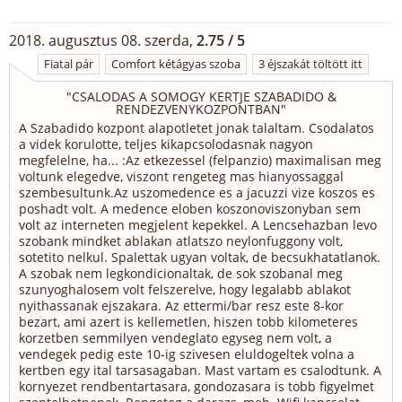
2018. augusztus 08. szerda,
2.75 / 5
Fiatal pár
Comfort kétágyas szoba
3 éjszakát töltött itt
"
CSALODAS A SOMOGY KERTJE SZABADIDO &
RENDEZVENYKOZPONTBAN
"
A Szabadido kozpont alapotletet jonak talaltam. Csodalatos
a videk korulotte, teljes kikapcsolodasnak nagyon
megfelelne, ha... :Az etkezessel (felpanzio) maximalisan meg
voltunk elegedve, viszont rengeteg mas hianyossaggal
szembesultunk.Az uszomedence es a jacuzzi vize koszos es
poshadt volt. A medence eloben koszonoviszonyban sem
volt az interneten megjelent kepekkel. A Lencsehazban levo
szobank mindket ablakan atlatszo neylonfuggony volt,
sotetito nelkul. Spalettak ugyan voltak, de becsukhatatlanok.
A szobak nem legkondicionaltak, de sok szobanal meg
szunyoghalosem volt felszerelve, hogy legalabb ablakot
nyithassanak ejszakara. Az ettermi/bar resz este 8-kor
bezart, ami azert is kellemetlen, hiszen tobb kilometeres
korzetben semmilyen vendeglato egyseg nem volt, a
vendegek pedig este 10-ig szivesen eluldogeltek volna a
kertben egy ital tarsasagaban. Mast vartam es csalodtunk. A
kornyezet rendbentartasara, gondozasara is tobb figyelmet