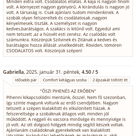
Minden extra volt. Csodálatos ellátás. A kaja is nagyon finom
volt. A környezet nagyon gyönyörű. A kirándulás is nagyon jó
volt. A társaság is. Csak ajánlani tudom mindenkinek. A
szobák olyan felszereltek és csodálatosak ,nagyon
kényelmesek, tiszták. A személyzet is nagyon
kedves,barátságos. A szakács is kitűnő volt. Egyedül ami
nem tetszett ,az a húsvét esti zenész. Az csalódás volt
számunkra. Köszönjük Szilvinek és Zitának a kedves és
barátságos hozza állását ,viselkedését. Röviden, tömören
CSODALATOS volt. Köszönjük szépen!
Gabriella
, 2025. január 31. péntek,
4.50 / 5
Idősebb pár
Comfort kétágyas szoba
2 éjszakát töltött itt
"
ŐSZI PIHENÉS AZ ERŐBEN
"
Pihenni kikapcsolódni mentünk, ősszel. Nem fő szezonban,
így szinte magunk voltunk az erdő csendjében. Nagyon
tetszett a szépen kialakított és elkülönített házak. A
felszereltsége a szobáknak átlagos volt, minden jól
működött. A reggeli és vacsora minősége és mennyisége is
jó volt. Az ott dolgozó hölgyek mindig segítő készek voltak.
Ajánlanám családoknak gyerekeknek van kialakított
játszótér, kirándulási lehetőségek, és másoknak is, akik