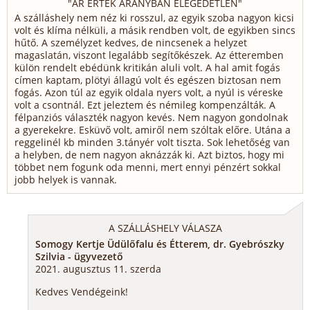
"
ÁR ÉRTÉK ARÁNYBAN ELÉGEDETLEN
"
A szálláshely nem néz ki rosszul, az egyik szoba nagyon kicsi
volt és klíma nélküli, a másik rendben volt, de egyikben sincs
hűtő. A személyzet kedves, de nincsenek a helyzet
magaslatán, viszont legalább segítőkészek. Az étteremben
külön rendelt ebédünk kritikán aluli volt. A hal amit fogás
címen kaptam, plötyi állagú volt és egészen biztosan nem
fogás. Azon túl az egyik oldala nyers volt, a nyúl is véreske
volt a csontnál. Ezt jeleztem és némileg kompenzálták. A
félpanziós választék nagyon kevés. Nem nagyon gondolnak
a gyerekekre. Esküvő volt, amiről nem szóltak előre. Utána a
reggelinél kb minden 3.tányér volt tiszta. Sok lehetőség van
a helyben, de nem nagyon aknázzák ki. Azt biztos, hogy mi
többet nem fogunk oda menni, mert ennyi pénzért sokkal
jobb helyek is vannak.
A SZÁLLÁSHELY VÁLASZA
Somogy Kertje Üdülőfalu és Étterem, dr. Gyebrószky
Szilvia - ügyvezető
2021. augusztus 11. szerda
Kedves Vendégeink!