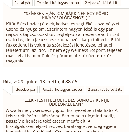
Fiatal pár
Comfort kétágyas szoba
2 éjszakát töltött itt
"
SZÍVESEN AJÁNLOM BÁRKINEK EGY RÖVID
KIKAPCSOLÓDÁSHOZ :)
"
Kitűnő (es házias) ételek, kedves és segítőkész személyzet.
Csend és nyugalom. Szerintem nagyon ideális egy pár
napos kikapcsolódáshoz. Legfeljebb a medence volt kicsit
csalódás, de a jakuzzi és szauna azért kárpótolt érte. Ettől
függetlenül is volt más szórakozási lehetőség, tehát el
lehetett ütni az időt. Ez nem egy wellness központ, teljesen
más céllal is mentünk, és párommal kitűnően éreztük
magunkat.
Rita
, 2020. július 13. hétfő,
4.88 / 5
Idősebb pár
Pusztai kétágyas szoba
2 éjszakát töltött itt
"
LELKI-TESTI FELTÖLTŐDÉS SOMOGY KERTJE
ÜDÜLŐFALUBAN
"
A szálláshely csendes,nyugodt környezetben található. A
felszereltségének köszönhetően mind aktív,mind pedig
passzív pihenésre tökéletesen megfelelt. A
kiszolgálószemélyzet kedves, barátságos, vendég egyéni
igényeivel is törödő volt. Gyermekes családokra is