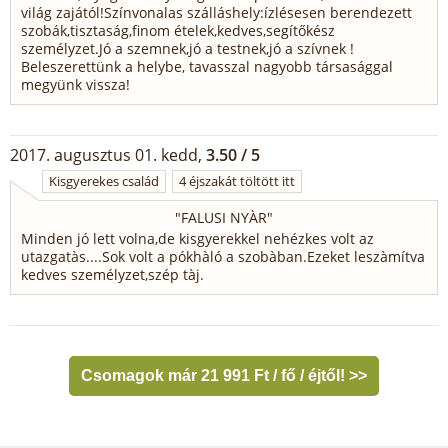
világ zajától!Színvonalas szálláshely:ízlésesen berendezett
szobák,tisztaság,finom ételek,kedves,segítőkész
személyzet.Jó a szemnek,jó a testnek,jó a szívnek !
Beleszerettünk a helybe, tavasszal nagyobb társasággal
megyünk vissza!
2017. augusztus 01. kedd,
3.50 / 5
Kisgyerekes család
4 éjszakát töltött itt
"
FALUSI NYÀR
"
Minden jó lett volna,de kisgyerekkel nehézkes volt az
utazgatàs....Sok volt a pókhàló a szobàban.Ezeket leszàmítva
kedves személyzet,szép tàj.
Csomagok már 21 991 Ft / fő / éjtől! >>