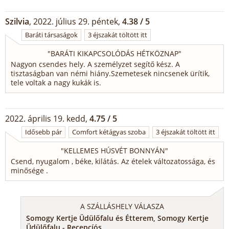
Szilvia
, 2022. július 29. péntek,
4.38 / 5
Baráti társaságok
3 éjszakát töltött itt
"
BARÁTI KIKAPCSOLÓDÁS HÉTKÖZNAP
"
Nagyon csendes hely. A személyzet segítő kész. A
tisztaságban van némi hiány.Szemetesek nincsenek ürítik,
tele voltak a nagy kukák is.
2022. április 19. kedd,
4.75 / 5
Idősebb pár
Comfort kétágyas szoba
3 éjszakát töltött itt
"
KELLEMES HÚSVÉT BONNYÁN
"
Csend, nyugalom , béke, kilátás. Az ételek változatossága, és
minősége .
A SZÁLLÁSHELY VÁLASZA
Somogy Kertje Üdülőfalu és Étterem, Somogy Kertje
Üdülőfalu - Recepcíós