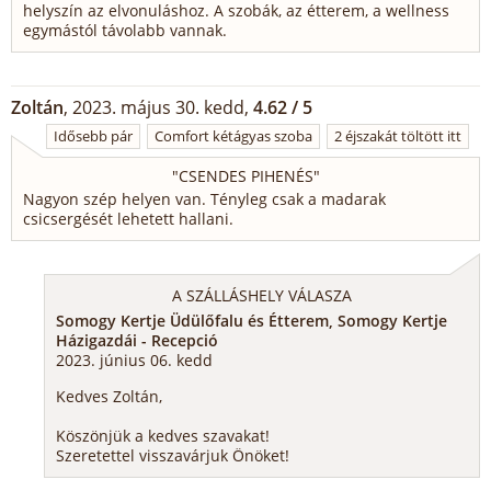
helyszín az elvonuláshoz. A szobák, az étterem, a wellness
egymástól távolabb vannak.
Zoltán
, 2023. május 30. kedd,
4.62 / 5
Idősebb pár
Comfort kétágyas szoba
2 éjszakát töltött itt
"
CSENDES PIHENÉS
"
Nagyon szép helyen van. Tényleg csak a madarak
csicsergését lehetett hallani.
A SZÁLLÁSHELY VÁLASZA
Somogy Kertje Üdülőfalu és Étterem, Somogy Kertje
Házigazdái - Recepció
2023. június 06. kedd
Kedves Zoltán,
Köszönjük a kedves szavakat!
Szeretettel visszavárjuk Önöket!