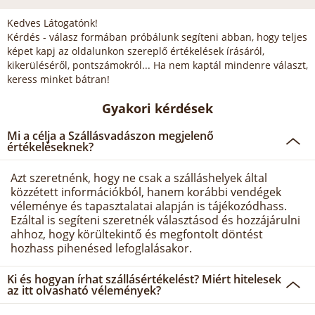
Kedves Látogatónk!
Kérdés - válasz formában próbálunk segíteni abban, hogy teljes
képet kapj az oldalunkon szereplő értékelések írásáról,
kikerüléséről, pontszámokról... Ha nem kaptál mindenre választ,
keress minket bátran!
Gyakori kérdések
Mi a célja a Szállásvadászon megjelenő
értékeléseknek?
Azt szeretnénk, hogy ne csak a szálláshelyek által
közzétett információkból, hanem korábbi vendégek
véleménye és tapasztalatai alapján is tájékozódhass.
Ezáltal is segíteni szeretnék választásod és hozzájárulni
ahhoz, hogy körültekintő és megfontolt döntést
hozhass pihenésed lefoglalásakor.
Ki és hogyan írhat szállásértékelést? Miért hitelesek
az itt olvasható vélemények?