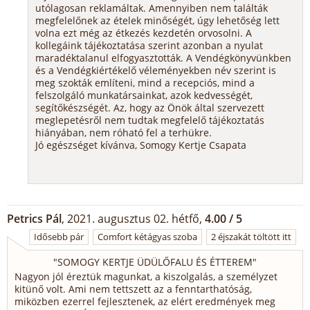
utólagosan reklamáltak. Amennyiben nem találták
megfelelőnek az ételek minőségét, úgy lehetőség lett
volna ezt még az étkezés kezdetén orvosolni. A
kollegáink tájékoztatása szerint azonban a nyulat
maradéktalanul elfogyasztották. A Vendégkönyvünkben
és a Vendégkiértékelő véleményekben név szerint is
meg szokták említeni, mind a recepciós, mind a
felszolgáló munkatársainkat, azok kedvességét,
segítőkészségét. Az, hogy az Önök által szervezett
meglepetésről nem tudtak megfelelő tájékoztatás
hiányában, nem róható fel a terhükre.
Jó egészséget kívánva, Somogy Kertje Csapata
Petrics Pál
, 2021. augusztus 02. hétfő,
4.00 / 5
Idősebb pár
Comfort kétágyas szoba
2 éjszakát töltött itt
"
SOMOGY KERTJE ÜDÜLŐFALU ÉS ÉTTEREM
"
Nagyon jól éreztük magunkat, a kiszolgalás, a személyzet
kitünő volt. Ami nem tettszett az a fenntarthatóság,
miközben ezerrel fejlesztenek, az elért eredmények meg