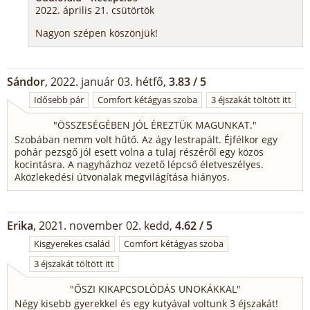
2022. április 21. csütörtök
Nagyon szépen köszönjük!
Sándor
, 2022. január 03. hétfő,
3.83 / 5
Idősebb pár
Comfort kétágyas szoba
3 éjszakát töltött itt
"
ÖSSZESÉGÉBEN JÓL ÉREZTÜK MAGUNKAT.
"
Szobában nemm volt hűtő. Az ágy lestrapált. Éjfélkor egy
pohár pezsgő jól esett volna a tulaj részéről egy közös
kocintásra. A nagyházhoz vezető lépcső életveszélyes.
Aközlekedési útvonalak megvilágítása hiányos.
Erika
, 2021. november 02. kedd,
4.62 / 5
Kisgyerekes család
Comfort kétágyas szoba
3 éjszakát töltött itt
"
ŐSZI KIKAPCSOLÓDÁS UNOKÁKKAL
"
Négy kisebb gyerekkel és egy kutyával voltunk 3 éjszakát!