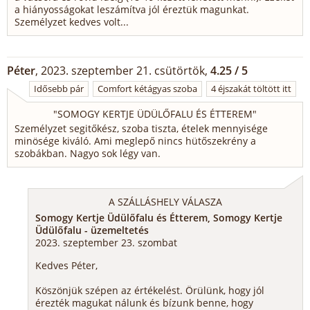
a hiányosságokat leszámítva jól éreztük magunkat.
Személyzet kedves volt...
Péter
, 2023. szeptember 21. csütörtök,
4.25 / 5
Idősebb pár
Comfort kétágyas szoba
4 éjszakát töltött itt
"
SOMOGY KERTJE ÜDÜLŐFALU ÉS ÉTTEREM
"
Személyzet segitőkész, szoba tiszta, ételek mennyisége
minösége kiváló. Ami meglepő nincs hütőszekrény a
szobákban. Nagyo sok légy van.
A SZÁLLÁSHELY VÁLASZA
Somogy Kertje Üdülőfalu és Étterem, Somogy Kertje
Üdülőfalu - üzemeltetés
2023. szeptember 23. szombat
Kedves Péter,
Köszönjük szépen az értékelést. Örülünk, hogy jól
érezték magukat nálunk és bízunk benne, hogy