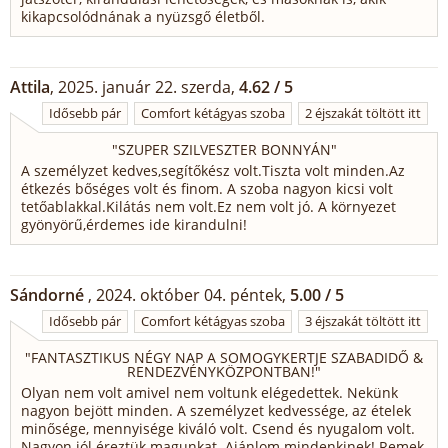
kikapcsolódnának a nyüzsgő életből.
Attila
, 2025. január 22. szerda,
4.62 / 5
Idősebb pár
Comfort kétágyas szoba
2 éjszakát töltött itt
"
SZUPER SZILVESZTER BONNYÁN
"
A személyzet kedves,segítőkész volt.Tiszta volt minden.Az
étkezés bőséges volt és finom. A szoba nagyon kicsi volt
tetőablakkal.Kilátás nem volt.Ez nem volt jó. A környezet
gyönyörű,érdemes ide kirandulni!
Sándorné
, 2024. október 04. péntek,
5.00 / 5
Idősebb pár
Comfort kétágyas szoba
3 éjszakát töltött itt
"
FANTASZTIKUS NÉGY NAP A SOMOGYKERTJE SZABADIDŐ &
RENDEZVÉNYKÖZPONTBAN!
"
Olyan nem volt amivel nem voltunk elégedettek. Nekünk
nagyon bejött minden. A személyzet kedvessége, az ételek
minősége, mennyisége kiváló volt. Csend és nyugalom volt.
Nagyon jól éreztük magunkat. Ajánlom mindenkinek! Remek