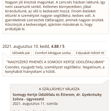
Nagyon jól éreztük magunkat. A Lencsés házban laktunk, így
nem zavartunk senkit. Kellemes környezetben, jókat
kirándultunk, az idő is kedvezett hozzá. Finom ételeket
ettünk! A személyzet nagyon segítőkész, kedves volt. A
gyerekeknek szerveztek tökfaragást, aminek nagyon örültek.
Köszönjük a kedvességet, ajánlom másoknak is, hogy
próbálják ki.
2021. augusztus 10. kedd,
4.88 / 5
Idősebb pár
Comfort kétágyas szoba
3 éjszakát töltött itt
"
NAGYSZERŰ PIHENÉS A SOMOGY KERTJE ÜDÜLŐFALUBAN
"
Csendes, nyugodt hely, személyzet segítőkész. Negatívum, a
konyhából hiányoltam a hűtőt.
A SZÁLLÁSHELY VÁLASZA
Somogy Kertje Üdülőfalu és Étterem, dr. Gyebrószky
Szilvia - ügyvezető
2021. augusztus 11. szerda