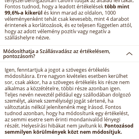
tényszerűen/igazoltan cáfolni tudják az általad leírtakat.
Fontos tudnod, hogy a leadott értékelések
több mint
99,6%-a kikerül
és kinn marad az oldalon, 1000
véleményenként tehát csak kevesebb, mint 4 darabot
érintenek a korlátozások, és ez teljesen független attól,
hogy az adott vélemény pozitív vagy negatív a
szálláshelyre nézve.
Módosíthatja a Szállásvadász az értékelésem,
pontozásom?
Igen, fenntartjuk a jogot a szöveges értékelés
módosításra. Erre nagyon kivételes esetben kerülhet
sor, csak akkor, ha a szöveges értékelés kis része nem
alkalmas a közzétételre, többi része azonban igen.
Teljes nevén neveztél például egy szállodában dolgozó
személyt, akinek személyiségi jogát sértené, ha
változtatás nélkül jelenítenénk meg írásod. Fontos
tudnod azonban, hogy ha módosítunk egy értékelést,
az semmi esetre sem érinti mondanivalód lényegi
részét. Helyesírási hibákat nem javítunk ki.
Pontozásod
semmilyen körülmények közt nem módosítjuk.