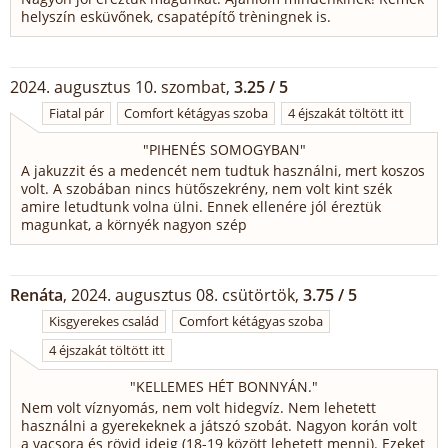
helyszín esküvőnek, csapatépítő trèningnek is.
2024. augusztus 10. szombat,
3.25 / 5
Fiatal pár
Comfort kétágyas szoba
4 éjszakát töltött itt
"
PIHENÉS SOMOGYBAN
"
A jakuzzit és a medencét nem tudtuk használni, mert koszos
volt. A szobában nincs hütőszekrény, nem volt kint szék
amire letudtunk volna ülni. Ennek ellenére jól éreztük
magunkat, a környék nagyon szép
Renáta
, 2024. augusztus 08. csütörtök,
3.75 / 5
Kisgyerekes család
Comfort kétágyas szoba
4 éjszakát töltött itt
"
KELLEMES HÉT BONNYÁN.
"
Nem volt víznyomás, nem volt hidegvíz. Nem lehetett
használni a gyerekeknek a játszó szobát. Nagyon korán volt
a vacsora és rövid ideig (18-19 között lehetett menni). Ezeket