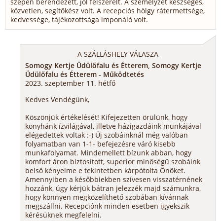
szépen berendezett, jól felszerelt. A személyzet készséges,
közvetlen, segítőkész volt. A recepciós hölgy rátermettsége,
kedvessége, tájékozottsága imponáló volt.
A SZÁLLÁSHELY VÁLASZA
Somogy Kertje Üdülőfalu és Étterem, Somogy Kertje
Üdülőfalu és Étterem - Működtetés
2023. szeptember 11. hétfő
Kedves Vendégünk,
Köszönjük értékelését! Kifejezetten örülünk, hogy
konyhánk ízvilágával, illetve házigazdáink munkájával
elégedettek voltak :-) Új szobáinknál még valóban
folyamatban van 1-1- befejezésre váró kisebb
munkafolyamat. Mindemellett bízunk abban, hogy
komfort áron biztosított, superior minőségű szobáink
belső kényelme e tekintetben kárpótolta Önöket.
Amennyiben a későbbiekben szívesen visszatérnének
hozzánk, úgy kérjük bátran jelezzék majd számunkra,
hogy könnyen megközelíthető szobában kívánnak
megszállni. Recepciónk minden esetben igyekszik
kérésüknek megfelelni.