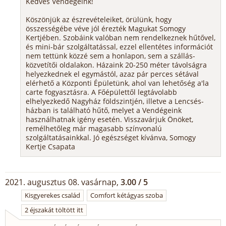
Kedves Vendégeink!
Köszönjük az észrevételeiket, örülünk, hogy
összességébe véve jól érezték Magukat Somogy
Kertjében. Szobáink valóban nem rendelkeznek hűtővel,
és mini-bár szolgáltatással, ezzel ellentétes információt
nem tettünk közzé sem a honlapon, sem a szállás-
közvetítői oldalakon. Házaink 20-250 méter távolságra
helyezkednek el egymástól, azaz pár perces sétával
elérhető a Központi Épületünk, ahol van lehetőség a'la
carte fogyasztásra. A Főépülettől legtávolabb
elhelyezkedő Nagyház földszintjén, illetve a Lencsés-
házban is található hűtő, melyet a Vendégeink
használhatnak igény esetén. Visszavárjuk Önöket,
remélhetőleg már magasabb színvonalú
szolgáltatásainkkal. Jó egészséget kívánva, Somogy
Kertje Csapata
2021. augusztus 08. vasárnap,
3.00 / 5
Kisgyerekes család
Comfort kétágyas szoba
2 éjszakát töltött itt