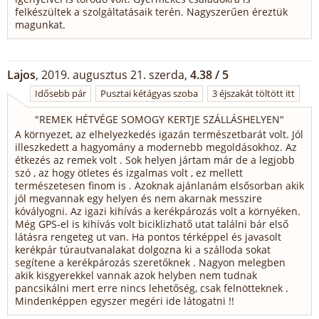
felkészültek a szolgáltatásaik terén. Nagyszerűen éreztük
magunkat.
Lajos
, 2019. augusztus 21. szerda,
4.38 / 5
Idősebb pár
Pusztai kétágyas szoba
3 éjszakát töltött itt
"
REMEK HÉTVÉGE SOMOGY KERTJE SZÁLLÁSHELYEN
"
A környezet, az elhelyezkedés igazán természetbarát volt. Jól
illeszkedett a hagyomány a modernebb megoldásokhoz. Az
étkezés az remek volt . Sok helyen jártam már de a legjobb
szó , az hogy ötletes és izgalmas volt , ez mellett
természetesen finom is . Azoknak ajánlanám elsősorban akik
jól megvannak egy helyen és nem akarnak messzire
kóvályogni. Az igazi kihívás a kerékpározás volt a környéken.
Még GPS-el is kihívás volt biciklizhatő utat találni bár első
látásra rengeteg ut van. Ha pontos térképpel és javasolt
kerékpár túrautvanalakat dolgozna ki a szálloda sokat
segítene a kerékpározás szeretőknek . Nagyon melegben
akik kisgyerekkel vannak azok helyben nem tudnak
pancsikálni mert erre nincs lehetőség, csak felnötteknek .
Mindenképpen egyszer megéri ide látogatni !!