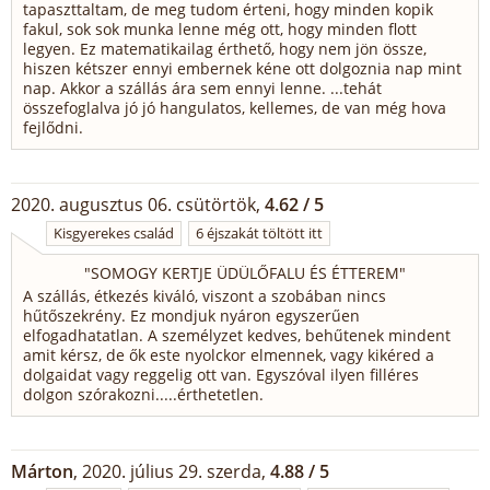
tapaszttaltam, de meg tudom érteni, hogy minden kopik
fakul, sok sok munka lenne még ott, hogy minden flott
legyen. Ez matematikailag érthető, hogy nem jön össze,
hiszen kétszer ennyi embernek kéne ott dolgoznia nap mint
nap. Akkor a szállás ára sem ennyi lenne. ...tehát
összefoglalva jó jó hangulatos, kellemes, de van még hova
fejlődni.
2020. augusztus 06. csütörtök,
4.62 / 5
Kisgyerekes család
6 éjszakát töltött itt
"
SOMOGY KERTJE ÜDÜLŐFALU ÉS ÉTTEREM
"
A szállás, étkezés kiváló, viszont a szobában nincs
hűtőszekrény. Ez mondjuk nyáron egyszerűen
elfogadhatatlan. A személyzet kedves, behűtenek mindent
amit kérsz, de ők este nyolckor elmennek, vagy kikéred a
dolgaidat vagy reggelig ott van. Egyszóval ilyen filléres
dolgon szórakozni.....érthetetlen.
Márton
, 2020. július 29. szerda,
4.88 / 5