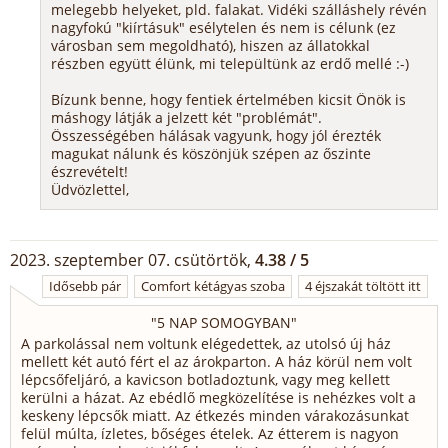
melegebb helyeket, pld. falakat. Vidéki szálláshely révén
nagyfokú "kiírtásuk" esélytelen és nem is célunk (ez
városban sem megoldható), hiszen az állatokkal
részben együtt élünk, mi települtünk az erdő mellé :-)
Bízunk benne, hogy fentiek értelmében kicsit Önök is
máshogy látják a jelzett két "problémát".
Összességében hálásak vagyunk, hogy jól érezték
magukat nálunk és köszönjük szépen az őszinte
észrevételt!
Üdvözlettel,
2023. szeptember 07. csütörtök,
4.38 / 5
Idősebb pár
Comfort kétágyas szoba
4 éjszakát töltött itt
"
5 NAP SOMOGYBAN
"
A parkolással nem voltunk elégedettek, az utolsó új ház
mellett két autó fért el az árokparton. A ház körül nem volt
lépcsőfeljáró, a kavicson botladoztunk, vagy meg kellett
kerülni a házat. Az ebédlő megközelítése is nehézkes volt a
keskeny lépcsők miatt. Az étkezés minden várakozásunkat
felül múlta, ízletes, bőséges ételek. Az étterem is nagyon