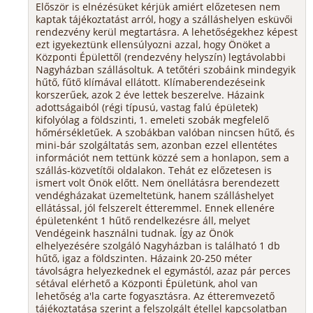
Először is elnézésüket kérjük amiért előzetesen nem
kaptak tájékoztatást arról, hogy a szálláshelyen esküvői
rendezvény kerül megtartásra. A lehetőségekhez képest
ezt igyekeztünk ellensúlyozni azzal, hogy Önöket a
Központi Épülettől (rendezvény helyszín) legtávolabbi
Nagyházban szállásoltuk. A tetőtéri szobáink mindegyik
hűtő, fűtő klímával ellátott. Klímaberendezéseink
korszerűek, azok 2 éve lettek beszerelve. Házaink
adottságaiból (régi típusú, vastag falú épületek)
kifolyólag a földszinti, 1. emeleti szobák megfelelő
hőmérsékletűek. A szobákban valóban nincsen hűtő, és
mini-bár szolgáltatás sem, azonban ezzel ellentétes
információt nem tettünk közzé sem a honlapon, sem a
szállás-közvetítői oldalakon. Tehát ez előzetesen is
ismert volt Önök előtt. Nem önellátásra berendezett
vendégházakat üzemeltetünk, hanem szálláshelyet
ellátással, jól felszerelt étteremmel. Ennek ellenére
épületenként 1 hűtő rendelkezésre áll, melyet
Vendégeink használni tudnak. Így az Önök
elhelyezésére szolgáló Nagyházban is található 1 db
hűtő, igaz a földszinten. Házaink 20-250 méter
távolságra helyezkednek el egymástól, azaz pár perces
sétával elérhető a Központi Épületünk, ahol van
lehetőség a'la carte fogyasztásra. Az étteremvezető
tájékoztatása szerint a felszolgált étellel kapcsolatban