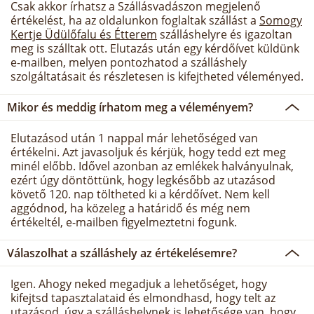
Csak akkor írhatsz a Szállásvadászon megjelenő
értékelést, ha az oldalunkon foglaltak szállást a
Somogy
Kertje Üdülőfalu és Étterem
szálláshelyre és igazoltan
meg is szálltak ott. Elutazás után egy kérdőívet küldünk
e-mailben, melyen pontozhatod a szálláshely
szolgáltatásait és részletesen is kifejtheted véleményed.
Mikor és meddig írhatom meg a véleményem?
Elutazásod után 1 nappal már lehetőséged van
értékelni. Azt javasoljuk és kérjük, hogy tedd ezt meg
minél előbb. Idővel azonban az emlékek halványulnak,
ezért úgy döntöttünk, hogy legkésőbb az utazásod
követő 120. nap töltheted ki a kérdőívet. Nem kell
aggódnod, ha közeleg a határidő és még nem
értékeltél, e-mailben figyelmeztetni fogunk.
Válaszolhat a szálláshely az értékelésemre?
Igen. Ahogy neked megadjuk a lehetőséget, hogy
kifejtsd tapasztalataid és elmondhasd, hogy telt az
utazásod, úgy a szálláshelynek is lehetősége van, hogy