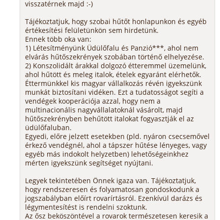
visszatérnek majd :-)
Tájékoztatjuk, hogy szobai hűtőt honlapunkon és egyéb
értékesítési felületünkön sem hirdetünk.
Ennek több oka van:
1) Létesítményünk Üdülőfalu és Panzió***, ahol nem
elvárás hűtőszekrények szobában történő elhelyezése.
2) Konszolidált árakkal dolgozó étteremmel üzemelünk,
ahol hűtött és meleg italok, ételek egyaránt elérhetők.
Éttermünkkel kis magyar vállalkozás révén igyekszünk
munkát biztosítani vidéken. Ezt a tudatosságot segíti a
vendégek kooperációja azzal, hogy nem a
multinacionális nagyvállalatoknál vásárolt, majd
hűtőszekrényben behűtött italokat fogyasztják el az
üdülőfaluban.
Egyedi, előre jelzett esetekben (pld. nyáron csecsemővel
érkező vendégnél, ahol a tápszer hűtése lényeges, vagy
egyéb más indokolt helyzetben) lehetőségeinkhez
mérten igyekszünk segítséget nyújtani.
Legyek tekintetében Önnek igaza van. Tájékoztatjuk,
hogy rendszeresen és folyamatosan gondoskodunk a
jogszabályban előírt rovarírtásról. Ezenkívül darázs és
légymentesítést is rendelni szoktunk.
Az ősz beköszöntével a rovarok természetesen keresik a