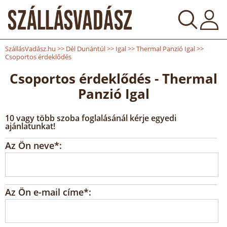
SzállásVadász.hu
>>
Dél Dunántúl
>>
Igal
>>
Thermal Panzió Igal
>>
Csoportos érdeklődés
Csoportos érdeklődés - Thermal
Panzió Igal
10 vagy több szoba foglalásánál kérje egyedi
ajánlatunkat!
Az Ön neve*:
Az Ön e-mail címe*: