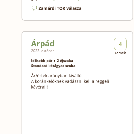
Zamárdi TOK válasza
Árpád
4
2023. október
remek
Idősebb pár
2 éjszaka
Standard kétágyas szoba
Ár/érték arányban kiválló!
A koránkelőknek vadászni kell a reggeli
kávéra!!!