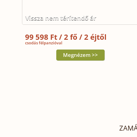
Vissza nem térítendő ár
99 598 Ft / 2 fő / 2 éjtől
csodás félpanzióval
Megnézem >>
ZAMÁ