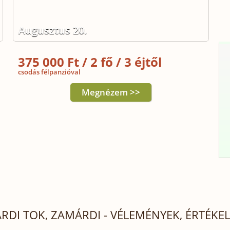
Augusztus 20.
375 000 Ft / 2 fő / 3 éjtől
csodás félpanzióval
Megnézem >>
RDI TOK, ZAMÁRDI - VÉLEMÉNYEK, ÉRTÉKE