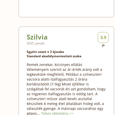
Szilvia
3.5
2025. január
jó
Egyéni utazó
2 éjszaka
Standard akadálymentesített szoba
Remek zenekar, kicsinyes ellátás
Véleményem szerint az ár-érték arány volt a
legkevésbé megfelelő. Például a szilveszteri
vacsora alatti italfogyasztás 2 órára
korlátozódott (7-9ig) Mivel éjfélkor is
szolgáltak fel vacsorát én azt gondoltam, hogy
az ingyenes italfogyasztás is eddig tart. A
szilveszteri műsor alatt kevés asztallal
készültek A meleg étel általában hideg volt, a
választék gyenge. A másnapi vacsorához egy
gépes...
Teljes vélemény >>