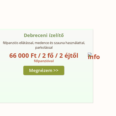
Debreceni ízelítő
félpanziós ellátással, medence és szauna használattal,
parkolással
66 000 Ft / 2 fő / 2 éjtől
félpanzióval
Megnézem >>