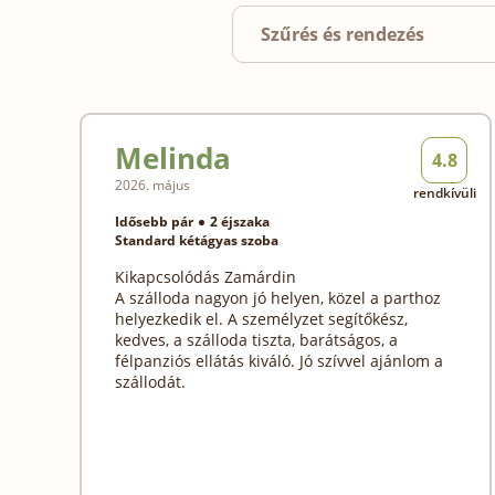
Szűrés és rendezés
Melinda
4.8
2026. május
rendkívüli
Idősebb pár
2 éjszaka
Standard kétágyas szoba
Kikapcsolódás Zamárdin
A szálloda nagyon jó helyen, közel a parthoz
helyezkedik el. A személyzet segítőkész,
kedves, a szálloda tiszta, barátságos, a
félpanziós ellátás kiváló. Jó szívvel ajánlom a
szállodát.