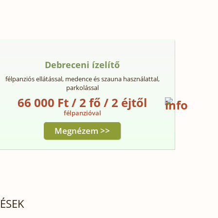
Debreceni ízelítő
félpanziós ellátással, medence és szauna használattal,
parkolással
66 000 Ft / 2 fő / 2 éjtől
félpanzióval
Megnézem >>
LÉSEK