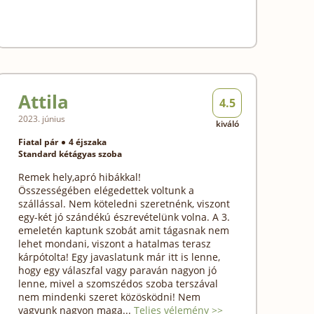
Attila
4.5
2023. június
kiváló
Fiatal pár
4 éjszaka
Standard kétágyas szoba
Remek hely,apró hibákkal!
Összességében elégedettek voltunk a
szállással. Nem köteledni szeretnénk, viszont
egy-két jó szándékú észrevételünk volna. A 3.
emeletén kaptunk szobát amit tágasnak nem
lehet mondani, viszont a hatalmas terasz
kárpótolta! Egy javaslatunk már itt is lenne,
hogy egy válaszfal vagy paraván nagyon jó
lenne, mivel a szomszédos szoba terszával
nem mindenki szeret közösködni! Nem
vagyunk nagyon maga...
Teljes vélemény >>