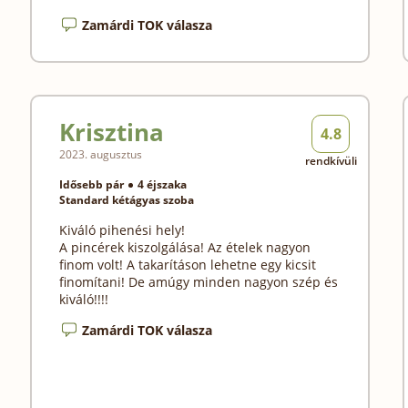
Zamárdi TOK válasza
Krisztina
4.8
2023. augusztus
rendkívüli
Idősebb pár
4 éjszaka
Standard kétágyas szoba
Kiváló pihenési hely!
A pincérek kiszolgálása! Az ételek nagyon
finom volt! A takarításon lehetne egy kicsit
finomítani! De amúgy minden nagyon szép és
kiváló!!!!
Zamárdi TOK válasza