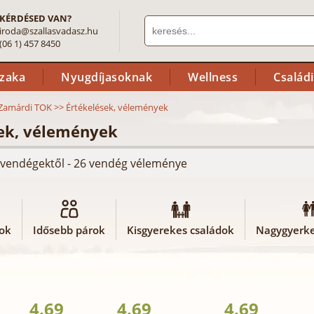
KÉRDÉSED VAN?
iroda@szallasvadasz.hu
(06 1) 457 8450
szaka
Nyugdíjasoknak
Wellness
Család
Zamárdi TOK
>>
Értékelések, vélemények
sek, vélemények
ló vendégektől - 26 vendég véleménye
rok
Idősebb párok
Kisgyerekes családok
Nagygyerke
4.69
4.69
4.69