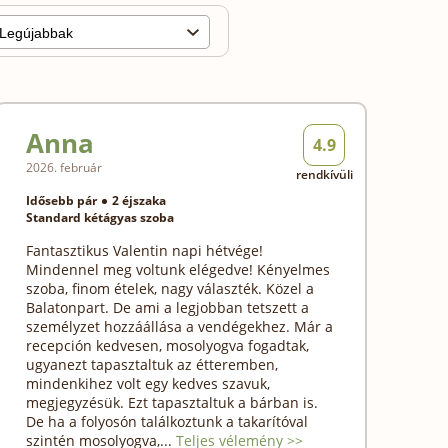
Anna
4.9
2026. február
rendkívüli
Idősebb pár
2 éjszaka
Standard kétágyas szoba
Fantasztikus Valentin napi hétvége!
Mindennel meg voltunk elégedve! Kényelmes
szoba, finom ételek, nagy választék. Közel a
Balatonpart. De ami a legjobban tetszett a
személyzet hozzáállása a vendégekhez. Már a
recepción kedvesen, mosolyogva fogadtak,
ugyanezt tapasztaltuk az étteremben,
mindenkihez volt egy kedves szavuk,
megjegyzésük. Ezt tapasztaltuk a bárban is.
De ha a folyosón találkoztunk a takarítóval
szintén mosolyogva,...
Teljes vélemény >>