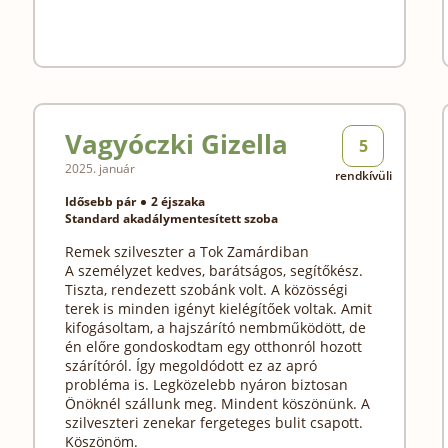
Vagyóczki Gizella
5
2025. január
rendkívüli
Idősebb pár
2 éjszaka
Standard akadálymentesített szoba
Remek szilveszter a Tok Zamárdiban
A személyzet kedves, barátságos, segítőkész.
Tiszta, rendezett szobánk volt. A közösségi
terek is minden igényt kielégítőek voltak. Amit
kifogásoltam, a hajszárító nembműködött, de
én előre gondoskodtam egy otthonról hozott
szárítóról. Így megoldódott ez az apró
probléma is. Legközelebb nyáron biztosan
Önöknél szállunk meg. Mindent köszönünk. A
szilveszteri zenekar fergeteges bulit csapott.
Köszönöm.