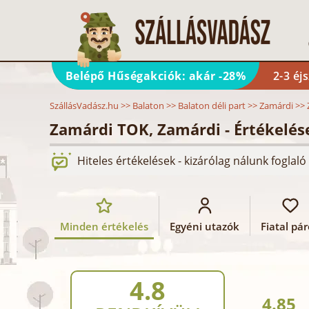
Belépő Hűségakciók: akár -28%
2-3 éj
SzállásVadász.hu
>>
Balaton
>>
Balaton déli part
>>
Zamárdi
>>
Zamárdi TOK, Zamárdi - Értékelé
Hiteles értékelések - kizárólag nálunk fogla
Minden értékelés
Egyéni utazók
Fiatal pá
4.8
4.85