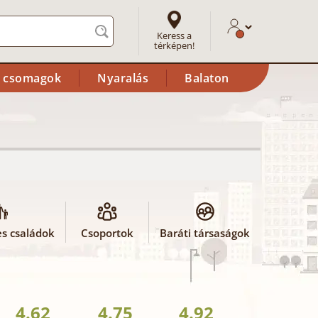
Keress a
térképen!
i csomagok
Nyaralás
Balaton
s családok
Csoportok
Baráti társaságok
4.62
4.75
4.92