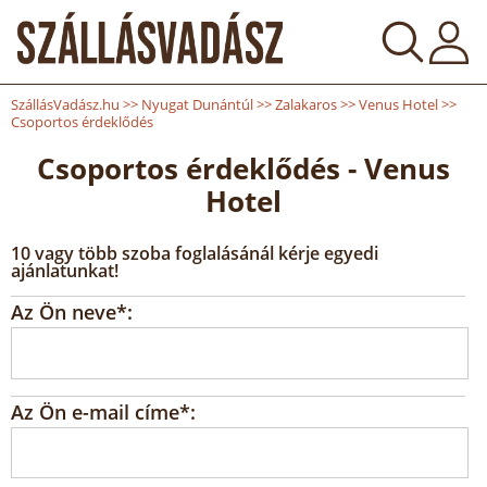
SzállásVadász.hu
>>
Nyugat Dunántúl
>>
Zalakaros
>>
Venus Hotel
>>
Csoportos érdeklődés
Csoportos érdeklődés - Venus
Hotel
10 vagy több szoba foglalásánál kérje egyedi
ajánlatunkat!
Az Ön neve*:
Az Ön e-mail címe*: