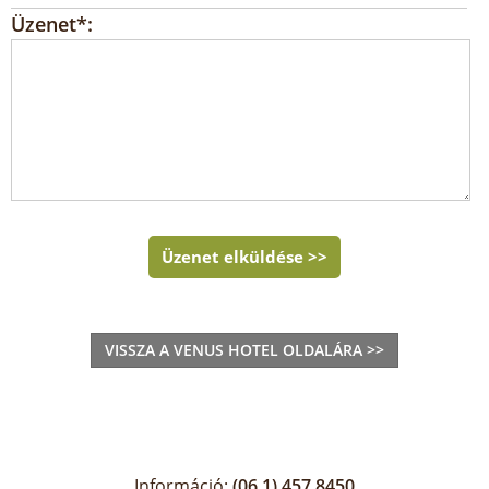
Üzenet*:
Üzenet elküldése >>
VISSZA A VENUS HOTEL OLDALÁRA >>
Információ:
(06 1) 457 8450