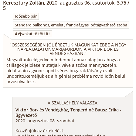
Keresztury Zoltán
, 2020. augusztus 06. csütörtök,
3.75 /
5
Idősebb pár
Standard balkonos, emeleti, franciaágyas, pótágyazható szoba
4 éjszakát töltött itt
"
ÖSSZESSÉGÉBEN JÓL ÉREZTÜK MAGUNKAT EBBE A NÉGY
NAPBA,BALATONMÁRIAFÜRDÖN A VIKTOR BOR ÉS
VENDÉGHÁZBAN.
"
Megvoltunk elégedve mindennel annak alapján ahogy a
csillagok jelölése mutatja,kivéve a szóba mennyezetén,
oldalfalain agyoncsapott véres bogarak látványa volt
úndorito.Reméljük ez a higéniai probléma rövid időn belül
orvosolva lesz.
A SZÁLLÁSHELY VÁLASZA
Viktor Bor- és Vendégház, Tengerdiné Bausz Erika -
ügyvezető
2020. augusztus 08. szombat
Köszönjük az értékelést.