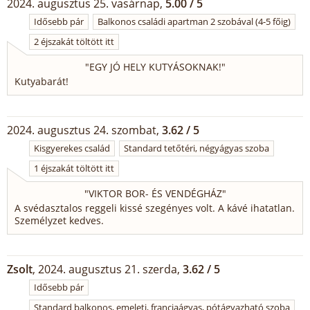
2024. augusztus 25. vasárnap,
5.00 / 5
Idősebb pár
Balkonos családi apartman 2 szobával (4-5 főig)
2 éjszakát töltött itt
"
EGY JÓ HELY KUTYÁSOKNAK!
"
Kutyabarát!
2024. augusztus 24. szombat,
3.62 / 5
Kisgyerekes család
Standard tetőtéri, négyágyas szoba
1 éjszakát töltött itt
"
VIKTOR BOR- ÉS VENDÉGHÁZ
"
A svédasztalos reggeli kissé szegényes volt. A kávé ihatatlan.
Személyzet kedves.
Zsolt
, 2024. augusztus 21. szerda,
3.62 / 5
Idősebb pár
Standard balkonos, emeleti, franciaágyas, pótágyazható szoba