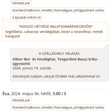
Idősebb pár
Standard balkonos, emeleti, franciaágyas, pótágyazható szoba
2 éjszakát töltött itt
"
HOSSZÚ HÉTVÉGE BALATONMÁRIAFÜRDŐN
"
Segítőkész, udvarias vendéglátás, közel a strandhoz, remek
hangulat
A SZÁLLÁSHELY VÁLASZA
Viktor Bor- és Vendégház, Tengerdiné Bausz Erika -
ügyvezető
2024. június 19. szerda
Köszönjük szépen, várjuk Önöket más alkalommal is!
Éva
, 2024. május 06. hétfő,
5.00 / 5
Idősebb pár
Standard balkonos, emeleti, franciaágyas, pótágyazható szoba