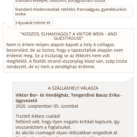
Standard erkélyes, földszinti, pótágyazható szoba
Standard medenceoldali, tetőtéri, franciaágyas, gyerekkuckós
szoba
3 éjszakát töltött itt
"
KOSZOS, ELHANYAGOLT A VIKTOR WEIN - AND
GUESTHOUSE
"
Nem is értem milyen alapon kapott a hely 4 csillagos
besorolást, de az biztos, hogy a tapasztaltak alapján nem
érdemli meg. Se a tisztaság se az étkezés nem volt
megfelelő. A fizetős strand viszonylag közel van, szép tiszta
rendezett, de ez nem a vendégház érdeme.
A SZÁLLÁSHELY VÁLASZA
Viktor Bor- és Vendégház, Tengerdiné Bausz Erika -
ügyvezető
2020. szeptember 05. szombat
Tisztelt Kékesi család!
Feltűnő volt, hogy ilyen negatív kritikát kaptunk, így
visszanéztem a foglalsukat.
Az akciós csomagot olyan időszakban engedtük át