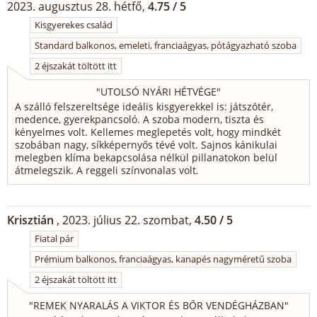
2023. augusztus 28. hétfő,
4.75 / 5
Kisgyerekes család
Standard balkonos, emeleti, franciaágyas, pótágyazható szoba
2 éjszakát töltött itt
"
UTOLSÓ NYÁRI HÉTVÉGE
"
A szálló felszereltsége ideális kisgyerekkel is: játszótér,
medence, gyerekpancsoló. A szoba modern, tiszta és
kényelmes volt. Kellemes meglepetés volt, hogy mindkét
szobában nagy, síkképernyős tévé volt. Sajnos kánikulai
melegben klíma bekapcsolása nélkül pillanatokon belül
átmelegszik. A reggeli színvonalas volt.
Krisztián
, 2023. július 22. szombat,
4.50 / 5
Fiatal pár
Prémium balkonos, franciaágyas, kanapés nagyméretű szoba
2 éjszakát töltött itt
"
REMEK NYARALÁS A VIKTOR ÉS BŐR VENDÉGHÁZBAN
"