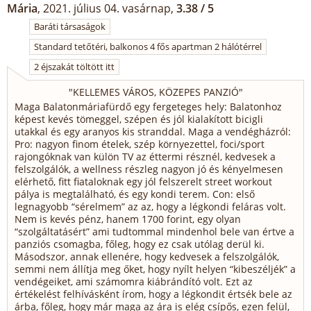
Mária
, 2021. július 04. vasárnap,
3.38 / 5
Baráti társaságok
Standard tetőtéri, balkonos 4 fős apartman 2 hálótérrel
2 éjszakát töltött itt
"
KELLEMES VÁROS, KÖZEPES PANZIÓ
"
Maga Balatonmáriafürdő egy fergeteges hely: Balatonhoz
képest kevés tömeggel, szépen és jól kialakított bicigli
utakkal és egy aranyos kis stranddal. Maga a vendégházról:
Pro: nagyon finom ételek, szép környezettel, foci/sport
rajongóknak van külön TV az éttermi résznél, kedvesek a
felszolgálók, a wellness részleg nagyon jó és kényelmesen
elérhető, fitt fiataloknak egy jól felszerelt street workout
pálya is megtalálható, és egy kondi terem. Con: első
legnagyobb “sérelmem” az az, hogy a légkondi feláras volt.
Nem is kevés pénz, hanem 1700 forint, egy olyan
“szolgáltatásért” ami tudtommal mindenhol bele van értve a
panziós csomagba, főleg, hogy ez csak utólag derül ki.
Másodszor, annak ellenére, hogy kedvesek a felszolgálók,
semmi nem állítja meg őket, hogy nyílt helyen “kibeszéljék” a
vendégeiket, ami számomra kiábrándító volt. Ezt az
értékelést felhívásként írom, hogy a légkondit értsék bele az
árba, főleg, hogy már maga az ára is elég csípős, ezen felül,