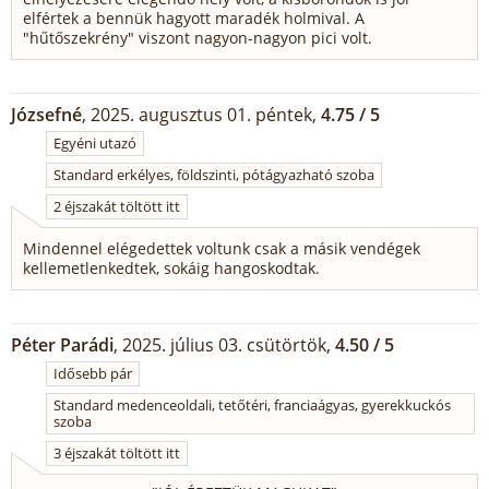
elfértek a bennük hagyott maradék holmival. A
"hűtőszekrény" viszont nagyon-nagyon pici volt.
Józsefné
, 2025. augusztus 01. péntek,
4.75 / 5
Egyéni utazó
Standard erkélyes, földszinti, pótágyazható szoba
2 éjszakát töltött itt
Mindennel elégedettek voltunk csak a másik vendégek
kellemetlenkedtek, sokáig hangoskodtak.
Péter Parádi
, 2025. július 03. csütörtök,
4.50 / 5
Idősebb pár
Standard medenceoldali, tetőtéri, franciaágyas, gyerekkuckós
szoba
3 éjszakát töltött itt