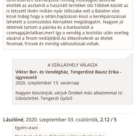
elvitték az asztalról a használt terítéket stb.Többek között az
is tetszett lévén indián nyár időszaka volt a Balaton víze
kissé hideg hogy a sétán,hajózáson kívül a kerékpározással
lehetett a szomszédos környéket meglátogatni. Nagyon jó
ötletnek tartom a páinka és a borkostolót a
csomagajánlatban,mert így a vendég a kostolás után esetleg
vásárol a finom nedű(k)ből.Az étkezéseknél az ételek
finomak, frissek és mindig változatosak voltak.
A SZÁLLÁSHELY VÁLASZA
Viktor Bor- és Vendégház, Tengerdiné Bausz Erika -
ügyvezető
2020. szeptember 13. vasárnap
Nagyon köszönjük, várjuk Önöket más alkalommal is!
Üdvözlettel. Tengerdi Győző
Lászlóné
, 2020. szeptember 03. csütörtök,
2.12 / 5
Egyéni utazó