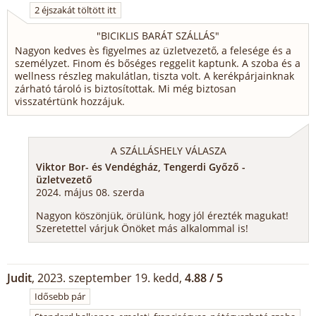
2 éjszakát töltött itt
"
BICIKLIS BARÁT SZÁLLÁS
"
Nagyon kedves ès figyelmes az üzletvezető, a felesége és a
személyzet. Finom és bőséges reggelit kaptunk. A szoba és a
wellness részleg makulátlan, tiszta volt. A kerékpárjainknak
zárható tároló is biztosítottak. Mi még biztosan
visszatértünk hozzájuk.
A SZÁLLÁSHELY VÁLASZA
Viktor Bor- és Vendégház, Tengerdi Győző -
üzletvezető
2024. május 08. szerda
Nagyon köszönjük, örülünk, hogy jól érezték magukat!
Szeretettel várjuk Önöket más alkalommal is!
Judit
, 2023. szeptember 19. kedd,
4.88 / 5
Idősebb pár