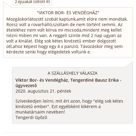
2 éjszakát töltött itt
"
VIKTOR BOR- ÉS VENDÉGHÁZ
"
Mozgáskorlátozott szobát kaptunk,amit elöre nem mondtak.
Rossz volt a rovarhálló,szoltam de nem történt semmi. Az
ételekhez nem volt kiírva mi micsoda,mindent meg kellet
nézni miben mi van. A reggeli szinte mid 2 nap ugyan az
volt a kinálat. Elég sok kétes kinézetű ember dolgozott
ott,ahoz képest hogy egy 4 x panzió. Távozáskor meg sem
kérdezte senki hogy elégedetek voltunk e.
A SZÁLLÁSHELY VÁLASZA
Viktor Bor- és Vendégház, Tengerdiné Bausz Erika -
ügyvezető
2020. augusztus 21. péntek
Szíveskedjen leírni, mit ért azon, hogy "elég sok kétes
kinézetű ember". Ezt egyébként kikérem a
munkatársaim nevében!
Tengerdi Győző