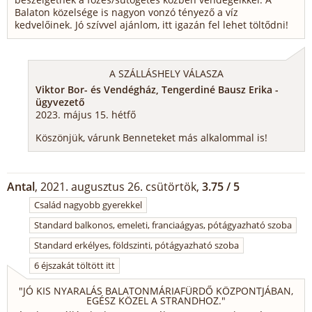
Balaton közelsége is nagyon vonzó tényező a víz
kedvelőinek. Jó szívvel ajánlom, itt igazán fel lehet töltődni!
A SZÁLLÁSHELY VÁLASZA
Viktor Bor- és Vendégház, Tengerdiné Bausz Erika -
ügyvezető
2023. május 15. hétfő
Köszönjük, várunk Benneteket más alkalommal is!
Antal
, 2021. augusztus 26. csütörtök,
3.75 / 5
Család nagyobb gyerekkel
Standard balkonos, emeleti, franciaágyas, pótágyazható szoba
Standard erkélyes, földszinti, pótágyazható szoba
6 éjszakát töltött itt
"
JÓ KIS NYARALÁS BALATONMÁRIAFÜRDŐ KÖZPONTJÁBAN,
EGÉSZ KÖZEL A STRANDHOZ.
"