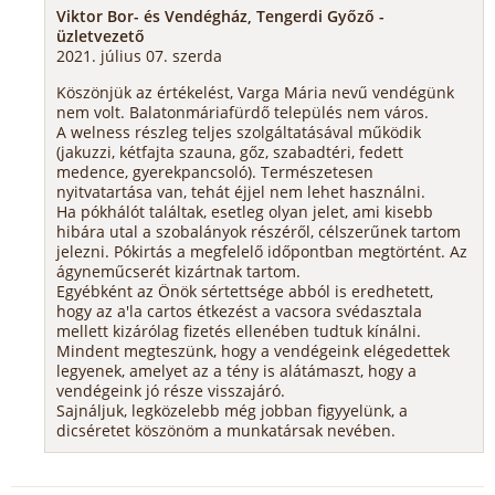
Viktor Bor- és Vendégház, Tengerdi Győző -
üzletvezető
2021. július 07. szerda
Köszönjük az értékelést, Varga Mária nevű vendégünk
nem volt. Balatonmáriafürdő település nem város.
A welness részleg teljes szolgáltatásával működik
(jakuzzi, kétfajta szauna, gőz, szabadtéri, fedett
medence, gyerekpancsoló). Természetesen
nyitvatartása van, tehát éjjel nem lehet használni.
Ha pókhálót találtak, esetleg olyan jelet, ami kisebb
hibára utal a szobalányok részéről, célszerűnek tartom
jelezni. Pókirtás a megfelelő időpontban megtörtént. Az
ágyneműcserét kizártnak tartom.
Egyébként az Önök sértettsége abból is eredhetett,
hogy az a'la cartos étkezést a vacsora svédasztala
mellett kizárólag fizetés ellenében tudtuk kínálni.
Mindent megteszünk, hogy a vendégeink elégedettek
legyenek, amelyet az a tény is alátámaszt, hogy a
vendégeink jó része visszajáró.
Sajnáljuk, legközelebb még jobban figyyelünk, a
dicséretet köszönöm a munkatársak nevében.