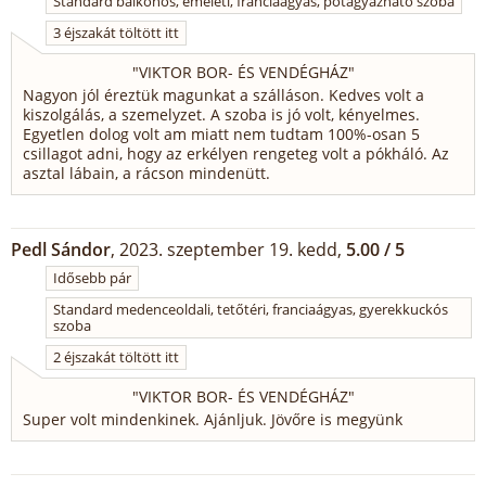
Standard balkonos, emeleti, franciaágyas, pótágyazható szoba
3 éjszakát töltött itt
"
VIKTOR BOR- ÉS VENDÉGHÁZ
"
Nagyon jól éreztük magunkat a szálláson. Kedves volt a
kiszolgálás, a szemelyzet. A szoba is jó volt, kényelmes.
Egyetlen dolog volt am miatt nem tudtam 100%-osan 5
csillagot adni, hogy az erkélyen rengeteg volt a pókháló. Az
asztal lábain, a rácson mindenütt.
Pedl Sándor
, 2023. szeptember 19. kedd,
5.00 / 5
Idősebb pár
Standard medenceoldali, tetőtéri, franciaágyas, gyerekkuckós
szoba
2 éjszakát töltött itt
"
VIKTOR BOR- ÉS VENDÉGHÁZ
"
Super volt mindenkinek. Ajánljuk. Jövőre is megyünk