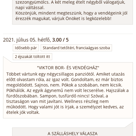
szezongyümölcs. A két meleg ételt négyből válogatjuk,
napi váltással.
Köszönjük, mindent megteszünk, hogy a vendégeink jól
érezzék magukat, várjuk Önöket is legközelebb!
2021. július 05. hétfő,
3.00 / 5
Idősebb pár
Standard tetőtéri, franciaágyas szoba
2 éjszakát töltött itt
"
VIKTOR BOR- ÉS VENDÉGHÁZ
"
Többet vártunk egy négycsillagos panziótól. Amiket utazás
előtt olvastam róla, az igaz volt. Gondoltam, ez már biztos
megoldódott. Sajnos, nem. Pókok a szobában, nem kicsik.
Pókhálók. Az egyik ágynemű nem volt lecserélve. Hajszálak a
fürdőszobában. Sampon, tusfürdő nincs! Szóval, a
tisztaságon van mit javítani. Wellness részleg nem
működött. Hogy valami jót is írjak, a személyzet kedves, az
ételek jók voltak.
A SZÁLLÁSHELY VÁLASZA