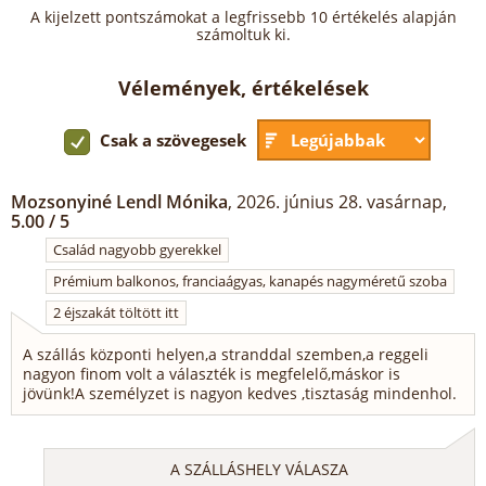
A kijelzett pontszámokat a legfrissebb 10 értékelés alapján
számoltuk ki.
Vélemények, értékelések
Csak a szövegesek
Mozsonyiné Lendl Mónika
, 2026. június 28. vasárnap,
5.00 / 5
Család nagyobb gyerekkel
Prémium balkonos, franciaágyas, kanapés nagyméretű szoba
2 éjszakát töltött itt
A szállás központi helyen,a stranddal szemben,a reggeli
nagyon finom volt a választék is megfelelő,máskor is
jövünk!A személyzet is nagyon kedves ,tisztaság mindenhol.
A SZÁLLÁSHELY VÁLASZA