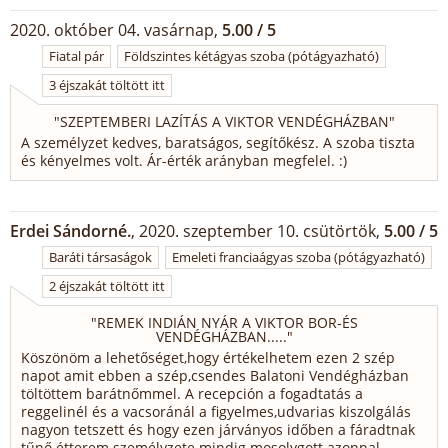
2020. október 04. vasárnap,
5.00 / 5
Fiatal pár
Földszintes kétágyas szoba (pótágyazható)
3 éjszakát töltött itt
"
SZEPTEMBERI LAZÍTÁS A VIKTOR VENDÉGHÁZBAN
"
A személyzet kedves, baratságos, segítőkész. A szoba tiszta
és kényelmes volt. Ár-érték arányban megfelel. :)
Erdei Sándorné.
, 2020. szeptember 10. csütörtök,
5.00 / 5
Baráti társaságok
Emeleti franciaágyas szoba (pótágyazható)
2 éjszakát töltött itt
"
REMEK INDIÁN NYÁR A VIKTOR BOR-ÉS
VENDÉGHÁZBAN.....
"
Köszönöm a lehetőséget,hogy értékelhetem ezen 2 szép
napot amit ebben a szép,csendes Balatoni Vendégházban
töltöttem barátnőmmel. A recepción a fogadtatás a
reggelinél és a vacsoránál a figyelmes,udvarias kiszolgálás
nagyon tetszett és hogy ezen járványos időben a fáradtnak
tűnő étterem személyzete mindig mosolygott azonnal