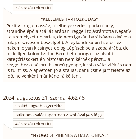
3 éjszakát töltött itt
"
KELLEMES TARTÓZKODÁS
"
Pozitív : rugalmasság, jó elhelyezkedés, parkolóhely,
strandbelépő a szállás árában, reggeli tojásrántotta Negatív
: a személyzet udvarias, de nem igazán barátságos (kivéve a
tulaj, ő szívesen beszélget ). A légkondi külön fizetős, ez
nekem olyan kicsinyes dolog...építsék be a szoba árába, de
ne kelljen külön fizetni. Bérelhető bringa : az alsóbb
kategóriásokért én biztosan nem kérnék pénzt... a
reggelihez a pékáru iszonyú gyenge, kicsi a választék és nem
is túl friss. Alapvetően jó a szállás, bár kicsit eljárt felette az
idő, helyenként már kéne rá költeni.
2024. augusztus 21. szerda,
4.62 / 5
Család nagyobb gyerekkel
Balkonos családi apartman 2 szobával (4-5 főig)
4 éjszakát töltött itt
"
NYUGODT PIHENÉS A BALATONNÁL
"