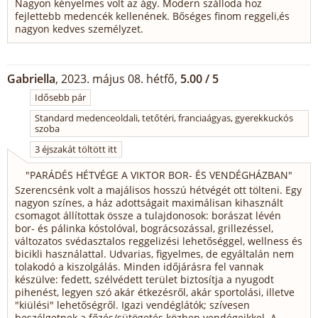
Nagyon kényelmes volt az ágy. Modern szálloda hoz
fejlettebb medencék kellenének. Bőséges finom reggeli,és
nagyon kedves személyzet.
Gabriella
, 2023. május 08. hétfő,
5.00 / 5
Idősebb pár
Standard medenceoldali, tetőtéri, franciaágyas, gyerekkuckós
szoba
3 éjszakát töltött itt
"
PARÁDÉS HÉTVÉGE A VIKTOR BOR- ÉS VENDÉGHÁZBAN
"
Szerencsénk volt a majálisos hosszú hétvégét ott tölteni. Egy
nagyon színes, a ház adottságait maximálisan kihasznált
csomagot állítottak össze a tulajdonosok: borászat lévén
bor- és pálinka kóstolóval, bográcsozással, grillezéssel,
változatos svédasztalos reggelizési lehetőséggel, wellness és
bicikli használattal. Udvarias, figyelmes, de egyáltalán nem
tolakodó a kiszolgálás. Minden időjárásra fel vannak
készülve: fedett, szélvédett terület biztosítja a nyugodt
pihenést, legyen szó akár étkezésről, akár sportolási, illetve
"kiülési" lehetőségről. Igazi vendéglátók; szívesen
beszélgetnek a főzés/sütögetés közben vendégeikkel. A