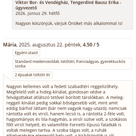
Viktor Bor- és Vendégház, Tengerdiné Bausz Erika -
ügyvezető
2026. június 29. hétfő
Nagyon köszönjük, várjuk Önöket más alkalommal is!
Mária
, 2025. augusztus 22. péntek,
4.50 / 5
Egyéni utazó
Standard medenceoldali, tetőtéri, franciaágyas, gyerekkuckós
szoba
2 éjszakát töltött itt
Nagyon kellemes volt a fedett szabadtéri reggelizőhely.
Megfelelő volt a hideg-kínálat, gondosan védve a
felvágottakat átlátszó tetővel borított tárolókban. A meleg-
reggeli kínálat pedig sokkal bőségesebb volt, mint amit
eddig bárhol láttam (bár nem vagyok nagy-utazó): nemcsak
rántotta volt és virsli, hanem lecsó is, a rántotta 2-féle volt,
hagyományos és lila-hagymás, a virsli sütve volt, a szokásos
főtt virsli helyett, és valamiféle Fornetti-típusú falatkák is
voltak melegen tartva. A szoba tágas volt, a ruhák
elhelyezésére elegendő hely volt, a kisbőröndök is jól