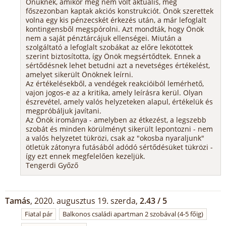
Önüknek, amikor még nem volt aktuális, még
főszezonban kaptak akciós konstrukciót. Önök szerettek
volna egy kis pénzecskét érkezés után, a már lefoglalt
kontingensből megspórolni. Azt mondták, hogy Önök
nem a saját pénztárcájuk ellenségei. Miután a
szolgáltató a lefoglalt szobákat az előre lekötöttek
szerint biztosította, így Önök megsértődtek. Ennek a
sértődésnek lehet betudni azt a nevetséges értékelést,
amelyet sikerült Önöknek leírni.
Az értékelésekből, a vendégek reakcióiból lemérhető,
vajon jogos-e az a kritika, amely leírásra kerül. Olyan
észrevétel, amely valós helyzeteken alapul, értékelük és
megpróbáljuk javítani.
Az Önök irománya - amelyben az étkezést, a legszebb
szobát és minden körülményt sikerült lepontozni - nem
a valós helyzetet tükrözi, csak az "okosba nyaraljunk"
ötletük zátonyra futásából adódó sértődésüket tükrözi -
így ezt ennek megfelelően kezeljük.
Tengerdi Győző
Tamás
, 2020. augusztus 19. szerda,
2.43 / 5
Fiatal pár
Balkonos családi apartman 2 szobával (4-5 főig)