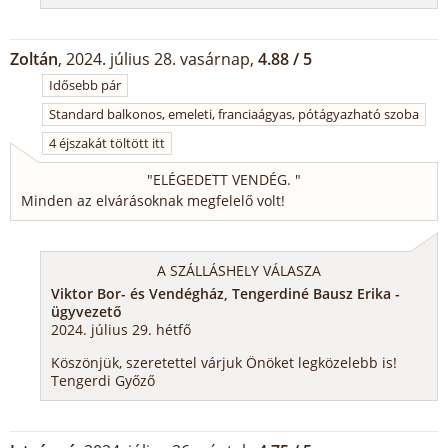
Zoltán
, 2024. július 28. vasárnap,
4.88 / 5
Idősebb pár
Standard balkonos, emeleti, franciaágyas, pótágyazható szoba
4 éjszakát töltött itt
"
ELÉGEDETT VENDÉG.
"
Minden az elvárásoknak megfelelő volt!
A SZÁLLÁSHELY VÁLASZA
Viktor Bor- és Vendégház, Tengerdiné Bausz Erika -
ügyvezető
2024. július 29. hétfő
Köszönjük, szeretettel várjuk Önöket legközelebb is!
Tengerdi Győző