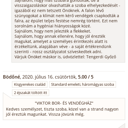
Sajnálom, hogy más szobára gondoltak, de a
visszaigazoláskor olvashatták a szoba elhelyezkedését -
igazából ez nem tetszett Önöknek. A falon lévő
szúnyogokat a klímát nem kérő vendégek csapkodták a
falra, az épület teljes festése nemrég történt. Ezt nem
sorolnám a hygéniai hiányosságok közé.
Sajnálom, hogy nem jelezték a flekkeket.
Sajnálom, hogy annak ellenére, hogy jól érezték
magukat, amelyet a személyes érintkezés alatt is
érzékeltünk, alapjában véve - a saját értékrendünk
szerinti - rossz osztályzatot szíveskedtek adni.
Várjuk Önöket máskor is, üdvözlettel: Tengerdi Győző
Bödőné
, 2020. július 16. csütörtök,
5.00 / 5
Kisgyerekes család
Standard emeleti, háromágyas szoba
2 éjszakát töltött itt
"
VIKTOR BOR- ÉS VENDÉGHÁZ
"
Kedves személyzet, tiszta szoba, közel van a strand nagyon
jól éreztük magunkat. Vissza jövünk még.