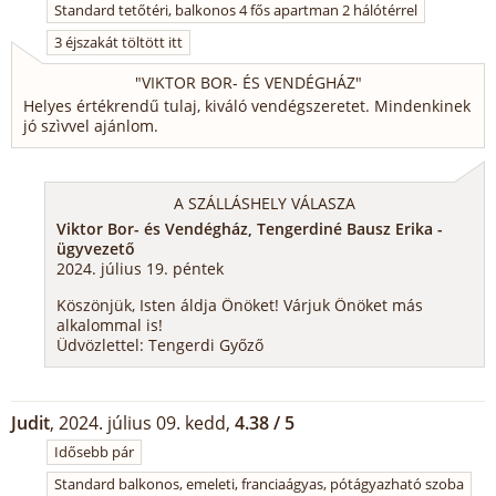
Standard tetőtéri, balkonos 4 fős apartman 2 hálótérrel
3 éjszakát töltött itt
"
VIKTOR BOR- ÉS VENDÉGHÁZ
"
Helyes értékrendű tulaj, kiváló vendégszeretet. Mindenkinek
jó szìvvel ajánlom.
A SZÁLLÁSHELY VÁLASZA
Viktor Bor- és Vendégház, Tengerdiné Bausz Erika -
ügyvezető
2024. július 19. péntek
Köszönjük, Isten áldja Önöket! Várjuk Önöket más
alkalommal is!
Üdvözlettel: Tengerdi Győző
Judit
, 2024. július 09. kedd,
4.38 / 5
Idősebb pár
Standard balkonos, emeleti, franciaágyas, pótágyazható szoba