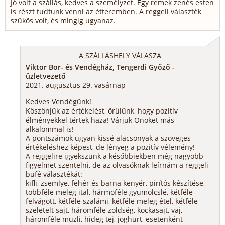
Jó volt a szállás, kedves a személyzet. Egy remek zenés esten
is részt tudtunk venni az étteremben. A reggeli választék
szűkös volt, és mingig ugyanaz.
A SZÁLLÁSHELY VÁLASZA
Viktor Bor- és Vendégház, Tengerdi Győző -
üzletvezető
2021. augusztus 29. vasárnap
Kedves Vendégünk!
Köszönjük az értékelést, örülünk, hogy pozitív
élményekkel tértek haza! Várjuk Önöket más
alkalommal is!
A pontszámok ugyan kissé alacsonyak a szöveges
értékeléshez képest, de lényeg a pozitív vélemény!
A reggelire igyekszünk a későbbiekben még nagyobb
figyelmet szentelni, de az olvasóknak leírnám a reggeli
büfé választékát:
kifli, zsemlye, fehér és barna kenyér, pirítós készítése,
többféle meleg ital, hármoféle gyümölcslé, kétféle
felvágott, kétféle szalámi, kétféle meleg étel, kétféle
szeletelt sajt, háromféle zöldség, kockasajt, vaj,
háromféle müzli, hideg tej, joghurt, esetenként