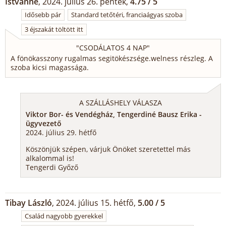
Istvánné
, 2024. július 26. péntek,
4.75 / 5
Idősebb pár
Standard tetőtéri, franciaágyas szoba
3 éjszakát töltött itt
"
CSODÁLATOS 4 NAP
"
A fönökasszony rugalmas segitökészsége.welness részleg. A
szoba kicsi magassága.
A SZÁLLÁSHELY VÁLASZA
Viktor Bor- és Vendégház, Tengerdiné Bausz Erika -
ügyvezető
2024. július 29. hétfő
Köszönjük szépen, várjuk Önöket szeretettel más
alkalommal is!
Tengerdi Győző
Tibay László
, 2024. július 15. hétfő,
5.00 / 5
Család nagyobb gyerekkel