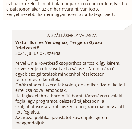
ezt az értékelést, mint balatoni panziónak adom, kifejtve: ha
a Balatonon akar az ember nyaralni, van jobb,
kényelmesebb, ha nem ugyan ezért az árkategóriáért.
A SZÁLLÁSHELY VÁLASZA
Viktor Bor- és Vendégház, Tengerdi Győző -
üzletvezető
2021. július 07. szerda
Mivel Ön a következő csoporthoz tartozik, így kérem,
szíveskedjen elolvasni azt a választ. A klíma ára és
egyéb szolgáltatások mindenhol részletesen
feltüntetésre kerültek.
Önök mindent szerettek volna, de amikor fizetni kellett
érte, csalódva lemondták.
Ha legközelebb a három fiú baráti társaságnak valaki
foglal egy programot, célszerű tájékozódni a
szolgáltatások árairól, hiszen a program más név alatt
lett foglalva.
Az árazáspolitikai javaslatot köszönjük, ígérem,
meggondoljuk.