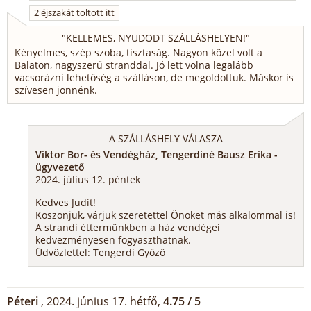
2 éjszakát töltött itt
"
KELLEMES, NYUDODT SZÁLLÁSHELYEN!
"
Kényelmes, szép szoba, tisztaság. Nagyon közel volt a
Balaton, nagyszerű stranddal. Jó lett volna legalább
vacsorázni lehetőség a szálláson, de megoldottuk. Máskor is
szívesen jönnénk.
A SZÁLLÁSHELY VÁLASZA
Viktor Bor- és Vendégház, Tengerdiné Bausz Erika -
ügyvezető
2024. július 12. péntek
Kedves Judit!
Köszönjük, várjuk szeretettel Önöket más alkalommal is!
A strandi éttermünkben a ház vendégei
kedvezményesen fogyaszthatnak.
Üdvözlettel: Tengerdi Győző
Péteri
, 2024. június 17. hétfő,
4.75 / 5