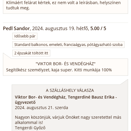
Klímáért felárat kértek, ez nem volt a leírásban, helyszínen
tudtuk meg.
Pedl Sandor
, 2024. augusztus 19. hétfő,
5.00 / 5
Idősebb pár
Standard balkonos, emeleti, franciaágyas, pótágyazható szoba
2 éjszakát töltött itt
"
VIKTOR BOR- ÉS VENDÉGHÁZ
"
Segítőkész személyzet, kaja super. Kitti munkája 100%
A SZÁLLÁSHELY VÁLASZA
Viktor Bor- és Vendégház, Tengerdiné Bausz Erika -
ügyvezető
2024. augusztus 21. szerda
Nagyon köszönjük, várjuk Önöket nagy szeretettel más
alkalommal is!
Tengerdi Győző