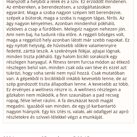
Hiányzott a helyből a lélek és a szív. Ez érződött mindenen.
Az embereken, a berendezésen, a szolgáltatásokon
egyaránt. Maga a szoba nagyon szépen lett berendezve,
szépek a bútorok, maga a szoba is nagyon tágas, férős. Az
ágy nagyon kényelmes. Azonban mindenhol pókháló,
vízköves a csap a fürdőben. Melegvíz nagyon nehezen jön.
Ami nem baj, ha tudunk róla előre. A reggeli bőséges volt,
maga a reggeliző hely azonban látott már szebb napokat. Ez
egy nyitott helység, de hűvösebb időkre valamennyire
fedetté, zárttá teszik. A szekrények fiókjai, ajtajai lógnak,
minden tiszta pókháló. Egy halom bicikli sorakozik egy
részlegen hanyagul. A fitness terem furcsa módon az ètkező
részlegen belül van, minden csak oda van téve és ezzel azt
tükrözi, hogy soha senki nem nyúl hozzá. Csak mutatóban
van. A gépekből is biciklikből inkább kevesebb lenne, de az
szép gondozott tiszta állapotban lenne. A kevesebb az több.
Ez érvényes a wellness részre is. A wellness részlegen a
gőzkabin nem működik, a finn szaunában a pad recseg
ropog, félve lehet ráülni. A fa deszkázat kezdi magát
megadni. Igazából van minden, de egy jó karbantartó
nagyon hiányzik. Egy kis ízlés is, valaki, aki odafigyel az apró
részletekre és szívvel-lélekkel végzi a munkáját.