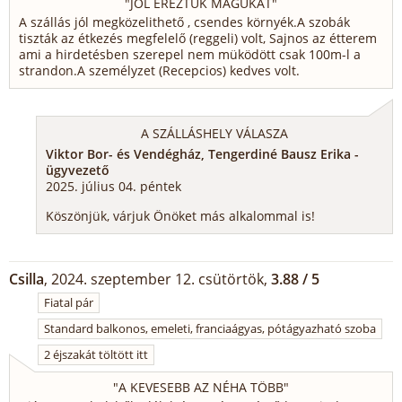
"
JÓL ÉREZTÜK MAGUKAT
"
A szállás jól megközelithető , csendes környék.A szobák
tiszták az étkezés megfelelő (reggeli) volt, Sajnos az étterem
ami a hirdetésben szerepel nem müködött csak 100m-l a
strandon.A személyzet (Recepcios) kedves volt.
A SZÁLLÁSHELY VÁLASZA
Viktor Bor- és Vendégház, Tengerdiné Bausz Erika -
ügyvezető
2025. július 04. péntek
Köszönjük, várjuk Önöket más alkalommal is!
Csilla
, 2024. szeptember 12. csütörtök,
3.88 / 5
Fiatal pár
Standard balkonos, emeleti, franciaágyas, pótágyazható szoba
2 éjszakát töltött itt
"
A KEVESEBB AZ NÉHA TÖBB
"