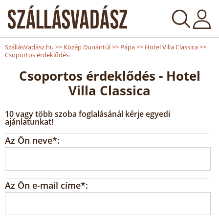
SzállásVadász.hu
>>
Közép Dunántúl
>>
Pápa
>>
Hotel Villa Classica
>>
Csoportos érdeklődés
Csoportos érdeklődés - Hotel
Villa Classica
10 vagy több szoba foglalásánál kérje egyedi
ajánlatunkat!
Az Ön neve*:
Az Ön e-mail címe*: