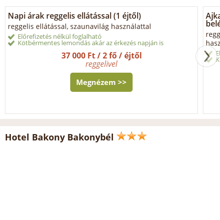
Napi árak reggelis ellátással (1 éjtől)
Ajk
belé
reggelis ellátással, szaunavilág használattal
regg
Előrefizetés nélkül foglalható
Kötbérmentes lemondás akár az érkezés napján is
hasz
E
37 000 Ft / 2 fő / éjtől
K
reggelivel
Megnézem >>
Hotel Bakony Bakonybél