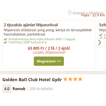
Mutasd a térképen
Pápa -
22.9 km
2 éjszakás ajánlat félpanzióval
Szil
félpanziós ellátással, ping-pong, kártya és társasjátékok
félp
használatával, parkolással
K
F
Kötbérmentes lemondás érkezés előtt 7 nappal
Fizethetsz SZÉP kártyával is
63 805 Ft / 2 fő / 2 éjtől
csodás félpanzióval
Megnézem >>
Golden Ball Club Hotel Győr
4.0
Remek
209 értékelés