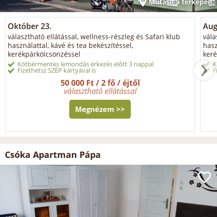
Mutasd a térképen
Október 23.
Aug
választható ellátással, wellness-részleg és Safari klub
vála
használattal, kávé és tea bekészítéssel,
hasz
kerékpárkölcsönzéssel
keré
Kötbérmentes lemondás érkezés előtt 3 nappal
K
Fizethetsz SZÉP kártyával is
F
50 000 Ft / 2 fő / éjtől
választható ellátással
Megnézem >>
Csóka Apartman Pápa