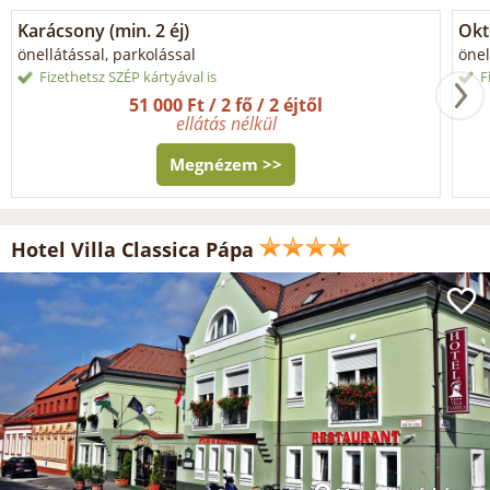
Karácsony (min. 2 éj)
Okt
önellátással, parkolással
önel
Fizethetsz SZÉP kártyával is
F
51 000 Ft / 2 fő / 2 éjtől
ellátás nélkül
Megnézem >>
Hotel Villa Classica Pápa