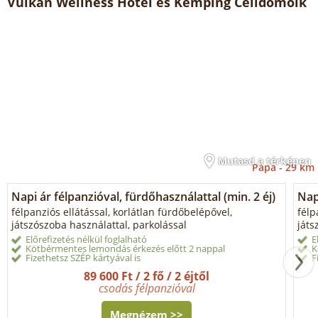
Vulkán Wellness Hotel és Kemping Celldömölk
Mutasd a térképen
Pápa -
29 km
Napi ár félpanzióval, fürdőhasználattal (min. 2 éj)
Nap
félpanziós ellátással, korlátlan fürdőbelépővel,
félp
játszószoba használattal, parkolással
játs
Előrefizetés nélkül foglalható
E
Kötbérmentes lemondás érkezés előtt 2 nappal
K
Fizethetsz SZÉP kártyával is
F
89 600 Ft / 2 fő / 2 éjtől
csodás félpanzióval
Megnézem >>