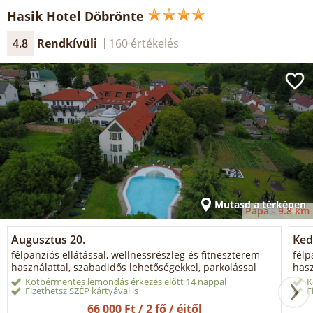
Hasik Hotel Döbrönte
4.8
Rendkívüli
160 értékelés
Mutasd a térképen
Pápa -
9.8 km
Augusztus 20.
Ked
félpanziós ellátással, wellnessrészleg és fitneszterem
félp
használattal, szabadidős lehetőségekkel, parkolással
hasz
Kötbérmentes lemondás érkezés előtt 14 nappal
K
Fizethetsz SZÉP kártyával is
F
66 000 Ft / 2 fő / éjtől