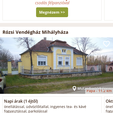
csodás félpanzióval
Megnézem >>
Rózsi Vendégház Mihályháza
Mutasd a térképen
Pápa -
11.2 km
Napi árak (1 éjtől)
Okt
önellátással, üdvözlőitallal, ingyenes tea- és kávé
önel
fogyasztással, parkolással
fogy