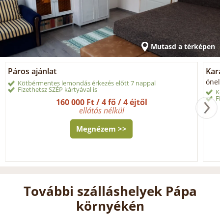
Mutasd a térképen
Páros ajánlat
Kar
önel
Kötbérmentes lemondás érkezés előtt 7 nappal
Fizethetsz SZÉP kártyával is
K
F
160 000 Ft / 4 fő / 4 éjtől
ellátás nélkül
Megnézem >>
További szálláshelyek Pápa
környékén