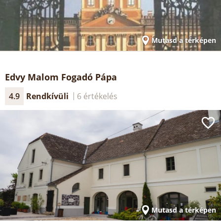
Mutasd a térképen
Edvy Malom Fogadó Pápa
4.9
Rendkívüli
6 értékelés
Mutasd a térképen