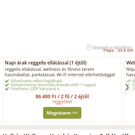
Mutasd a térképen
Pápa -
33.6 km
Napi árak reggelis ellátással (1 éjtől)
Wel
reggelis ellátással, wellness és fitness terem
félp
használattal, parkolással, Wi-Fi internet elérhetőséggel
hasz
Előrefizetés nélkül foglalható
E
Kötbérmentes lemondás érkezés előtt 7 nappal
K
Fizethetsz SZÉP kártyával is
F
86 400 Ft / 2 fő / 2 éjtől
reggelivel
Megnézem >>