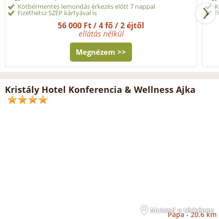
Kötbérmentes lemondás érkezés előtt 7 nappal
K
Fizethetsz SZÉP kártyával is
F
56 000 Ft / 4 fő / 2 éjtől
ellátás nélkül
Megnézem >>
Kristály Hotel Konferencia & Wellness Ajka
Mutasd a térképen
Pápa -
20.6 km