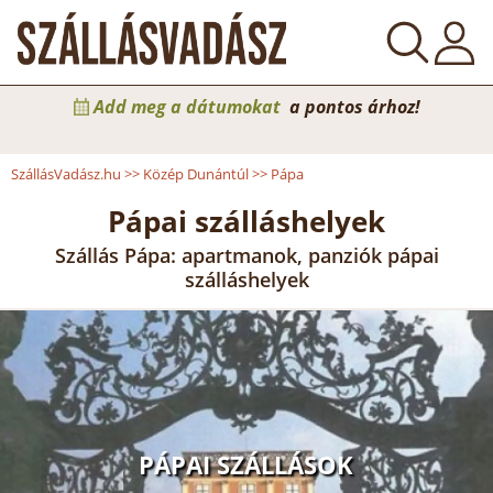
Add meg a dátumokat
a pontos árhoz!
SzállásVadász.hu
>>
Közép Dunántúl
>>
Pápa
Pápai szálláshelyek
Szállás Pápa: apartmanok, panziók pápai
szálláshelyek
PÁPAI SZÁLLÁSOK